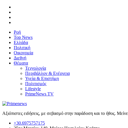
Ροή
Top News
Ελλάδα
Πολιτική
Οικονομία
Διεθνή
Θέματα
Τεχνολογία
Περιβάλλον & Ενέργεια
Υγεία & Επιστήμη
Πολιτισμός
Lifestyle
PrimeNews TV
Αξιόπιστες ειδήσεις, με σεβασμό στην παράδοση και το ήθος. Μείν
+30.6975757175