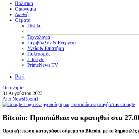
Πολιτική
Οικονομία
Διεθνή
Θέματα
Dislike
Τεχνολογία
Περιβάλλον & Ενέργεια
Υγεία & Επιστήμη
Πολιτισμός
Lifestyle
PrimeNews TV
Ροή
Οικονομία
31 Αυγούστου 2023
Από
NewsRoom1
Ενεργοποίηση ως προτιμώμενη πηγή στην Google
Bitcoin: Προσπάθεια να κρατηθεί στα 27.0
Οριακή πτώση καταγράφει σήμερα το Bitcoin, με το δημοφιλές 