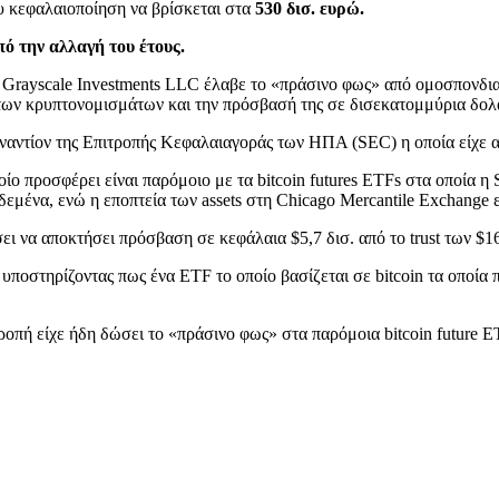
ου κεφαλαιοποίηση να βρίσκεται στα
530 δισ. ευρώ.
ό την αλλαγή του έτους.
 Grayscale Investments LLC έλαβε το «πράσινο φως» από ομοσπονδι
α των κρυπτονομισμάτων και την πρόσβασή της σε δισεκατομμύρια δ
ναντίον της Επιτροπής Κεφαλαιαγοράς των ΗΠΑ (SEC) η οποία είχε α
οίο προσφέρει είναι παρόμοιο με τα bitcoin futures ETFs στα οποία 
εμένα, ενώ η εποπτεία των assets στη Chicago Mercantile Exchange εί
ι να αποκτήσει πρόσβαση σε κεφάλαια $5,7 δισ. από το trust των $1
 υποστηρίζοντας πως ένα ETF το οποίο βασίζεται σε bitcoin τα οποία π
πή είχε ήδη δώσει το «πράσινο φως» στα παρόμοια bitcoin future E