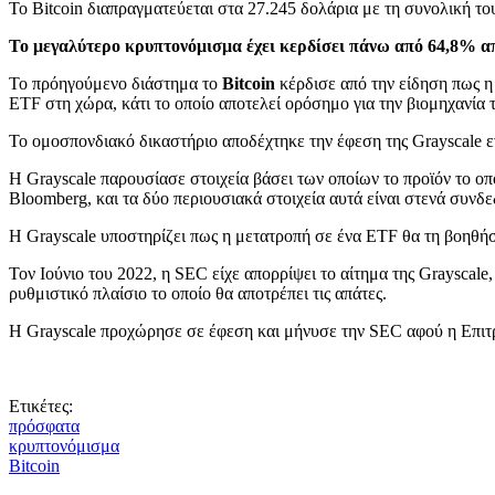
Το Bitcoin διαπραγματεύεται στα 27.245 δολάρια με τη συνολική τ
Το μεγαλύτερο κρυπτονόμισμα έχει κερδίσει πάνω από 64,8% απ
Το πρόηγούμενο διάστημα το
Bitcoin
κέρδισε από την είδηση πως η
ETF στη χώρα, κάτι το οποίο αποτελεί ορόσημο για την βιομηχανί
Το ομοσπονδιακό δικαστήριο αποδέχτηκε την έφεση της Grayscale ε
H Grayscale παρουσίασε στοιχεία βάσει των οποίων το προϊόν το οπ
Bloomberg, και τα δύο περιουσιακά στοιχεία αυτά είναι στενά συνδεδ
Η Grayscale υποστηρίζει πως η μετατροπή σε ένα ETF θα τη βοηθήσε
Τον Ιούνιο του 2022, η SEC είχε απορρίψει το αίτημα της Grayscale,
ρυθμιστικό πλαίσιο το οποίο θα αποτρέπει τις απάτες.
Η Grayscale προχώρησε σε έφεση και μήνυσε την SEC αφού η Επιτρο
Ετικέτες:
πρόσφατα
κρυπτονόμισμα
Bitcoin