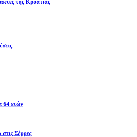
 ακτές της Κροατίας
έσεις
α 64 ετών
 στις Σέρρες