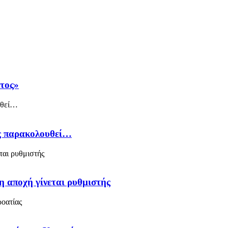
άτος»
ός παρακολουθεί…
η αποχή γίνεται ρυθμιστής