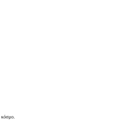
ν κόσμο.