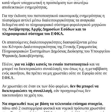
κατά νόμον υποχρεωτική η προσκόμιση των ανωτέρω
αποδεικτικών ενημερότητας.
Για την έκδοση του πιστοποιητικού οικονομικής ενημερότητας η
πλατφόρμα αντλεί μέσω διαλειτουργικότητας τα αναγκαία
δεδομένα από το πληροφοριακό σύστημα φορολογικού μητρώου
της
Ανεξάρτητης Αρχής Δημοσίων Εσόδων και το
πληροφοριακό σύστημα του ΕΦΚΑ.
Οι απαιτούμενες διαλειτουργικότητες διασφαλίζονται μέσω
του Κέντρου Διαλειτουργικότητας της Γενικής Γραμματείας
Πληροφοριακών Συστημάτων Δημόσιας Διοίκησης του Υπουργείου
Ψηφιακής Διακυβέρνησης.
Πλέον,
για να λάβει κανείς το ενιαίο πιστοποιητικό
και να
μπορεί να διεκπεραιώσει συναλλαγές του όπως π.χ. η μεταβίβαση
ενός ακινήτου, θα πρέπει να μη χρωστάει ούτε σε Εφορία ούτε σε
ΕΦΚΑ.
Αν χρωστάει σε έναν εκ των δύο φορέων,
δεν θα μπορεί να
διεκπεραιώσει τη συναλλαγή
, εάν προηγουμένως δεν
τακτοποιήσει τα χρέη του.
Να σημειωθεί πως με βάση τα τελευταία επίσημα στοιχεία
,
πάνω από 2 εκατομμύρια φυσικά και νομικά πρόσωπα χρωστάνε