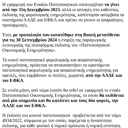
Η εφαρμογή του Ενιαίου Πιστοποιητικού υπολογιζόταν
να γίνει
από την 31η Δεκεμβρίου 2023
, αλλά οι αλλαγές στο καθεστώς
έκδοσης της φορολογικής ενημερότητας, κατέστησαν ασύμβατα τα
συστήματα ΑΑΔΕ και ΕΦΚΑ και πρέπει να γίνουν οι απαραίτητες
προσαρμογές.
Έτσι,
με τροπολογία που κατατέθηκε στη Βουλή μετατίθεται
για τις 30 Σεπτεμβρίου 2024
η έναρξη της παραγωγικής
λειτουργίας της πλατφόρμας έκδοσης του «Πιστοποιητικού
Οικονομικής Ενημερότητας».
Το κοινό πιστοποιητικό φορολογικής και ασφαλιστικής
ενημερότητας, πρόκειται να αντικαταστήσει τα υφιστάμενα
πιστοποιητικά φορολογικής και ασφαλιστικής ενημερότητας για
οφειλές, που λαμβάνουν οι πολίτες, χωριστά,
από την ΑΑΔΕ και
τον ΕΦΚΑ
.
Σε εννέα μήνες από τώρα λοιπόν θα τεθεί σε εφαρμογή το ενιαίο
Πιστοποιητικό Οικονομικής Ενημερότητας, το οποίο
θα εκδίδεται
από μία υπηρεσία και θα καλύπτει και τους δύο φορείς, την
ΑΑΔΕ και τον ΕΦΚΑ.
Η έκδοση του κοινού πιστοποιητικού προβλέπεται από τον νόμο
4934/2022, σύμφωνα με τον οποίο, παρέχεται η δυνατότητα
έκδοσης, για κάθε φυσικό ή νομικό πρόσωπο ή νομική οντότητα,