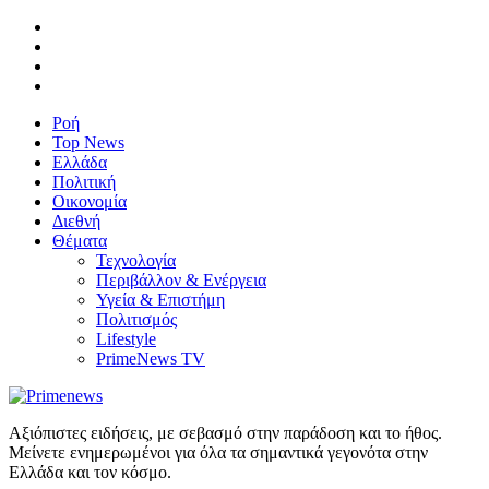
Ροή
Top News
Ελλάδα
Πολιτική
Οικονομία
Διεθνή
Θέματα
Τεχνολογία
Περιβάλλον & Ενέργεια
Υγεία & Επιστήμη
Πολιτισμός
Lifestyle
PrimeNews TV
Αξιόπιστες ειδήσεις, με σεβασμό στην παράδοση και το ήθος.
Μείνετε ενημερωμένοι για όλα τα σημαντικά γεγονότα στην
Ελλάδα και τον κόσμο.