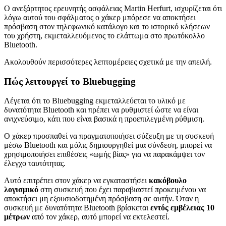
Ο ανεξάρτητος ερευνητής ασφάλειας Martin Herfurt, ισχυρίζεται ότι
λόγω αυτού του σφάλματος ο χάκερ μπόρεσε να αποκτήσει
πρόσβαση στον τηλεφωνικό κατάλογο και το ιστορικό κλήσεων
του χρήστη, εκμεταλλευόμενος το ελάττωμα στο πρωτόκολλο
Bluetooth.
Ακολουθούν περισσότερες λεπτομέρειες σχετικά με την απειλή.
Πώς λειτουργεί το Bluebugging
Λέγεται ότι το Bluebugging εκμεταλλεύεται το υλικό με
δυνατότητα Bluetooth και πρέπει να ρυθμιστεί ώστε να είναι
ανιχνεύσιμο, κάτι που είναι βασικά η προεπιλεγμένη ρύθμιση.
Ο χάκερ προσπαθεί να πραγματοποιήσει σύζευξη με τη συσκευή
μέσω Bluetooth και μόλις δημιουργηθεί μια σύνδεση, μπορεί να
χρησιμοποιήσει επιθέσεις «ωμής βίας» για να παρακάμψει τον
έλεγχο ταυτότητας.
Αυτό επιτρέπει στον χάκερ να εγκαταστήσει
κακόβουλο
λογισμικό
στη συσκευή που έχει παραβιαστεί προκειμένου να
αποκτήσει μη εξουσιοδοτημένη πρόσβαση σε αυτήν. Όταν η
συσκευή με δυνατότητα Bluetooth βρίσκεται
εντός εμβέλειας 10
μέτρων
από τον χάκερ, αυτό μπορεί να εκτελεστεί.