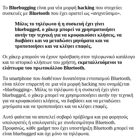
Το
Bluebugging
είναι μια νέα μορφή
hacking
που στοχεύει
συσκευές με
Bluetooth
που έχει οριστεί ως «ανιχνεύσιμο».
Μόλις το τηλέφωνο ή η συσκευή έχει γίνει
bluebugged, ο χάκερ μπορεί να χρησιμοποιήσει
αυτήν την τεχνική για να κρυφακούσει κλήσεις, να
διαβάσει και να μεταδώσει μηνύματα και να
τροποποιήσει και να κλέψει επαφές.
Οι χάκερ μπορούν να έχουν πρόσβαση στον τηλεφωνικό κατάλογο
και το ιστορικό κλήσεων του χρήστη,
εκμεταλλευόμενοι το
ελάττωμα του πρωτοκόλλου Bluetooth.
Τα smartphone που διαθέτουν δυνατότητα εντοπισμού Bluetooth,
είναι πλέον επιρρεπή σε μια νέα μορφή hacking που ονομάζεται
«bluebugging». Μόλις το τηλέφωνο ή η συσκευή έχει γίνει
bluebugged, ο χάκερ μπορεί να χρησιμοποιήσει αυτήν την τεχνική
για να κρυφακούσει κλήσεις, να διαβάσει και να μεταδώσει
μηνύματα και να τροποποιήσει και να κλέψει επαφές.
Αυτό φαίνεται να αποτελεί σοβαρό πρόβλημα και για φορητούς
υπολογιστές ή υπολογιστές με συνδεσιμότητα Bluetooth.
Προφανώς, κάθε gadget που έχει υποστήριξη Bluetooth μπορεί να
είναι bluebugged και όχι μόνο τα τηλέφωνα.