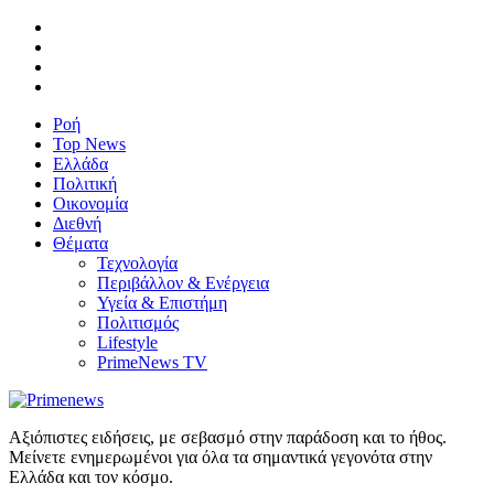
Ροή
Top News
Ελλάδα
Πολιτική
Οικονομία
Διεθνή
Θέματα
Τεχνολογία
Περιβάλλον & Ενέργεια
Υγεία & Επιστήμη
Πολιτισμός
Lifestyle
PrimeNews TV
Αξιόπιστες ειδήσεις, με σεβασμό στην παράδοση και το ήθος.
Μείνετε ενημερωμένοι για όλα τα σημαντικά γεγονότα στην
Ελλάδα και τον κόσμο.