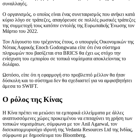
συναλλαγές.
Ο οργανισμός, ο οποίος είναι ένας συνεταιρισμός που ανήκει κατά
κύριο λόγο σε τράπεζες, απαγόρευσε σε πολλές ρωσικές τράπεζες
της συμμετοχή τους κατόπιν εντολής της Ευρωπαϊκής Ένωσης τον
Μάρτιο του 2022.
Τον Αύγουστο του τρέχοντος έτους, ο υπουργός Οικονομικών της
Νότιας Αφρικής Enoch Godongwana είπε ότι ένα σύστημα
πληρωμών που βασίζεται στα BRICS θα έχει ως στόχο την
ενίσχυση του εμπορίου σε τοπικά νομίσματα αποκλείοντας το
δολάριο.
Ωστόσο, είπε ότι η εφαρμογή στο προβλεπτό μέλλον θα ήταν
δύσκολη και το σύστημα δεν θα σχεδιαστεί για να αμφισβητήσει
άμεσα το SWIFT.
O ρόλος της Κίνας
Η Κίνα πρέπει να μειώσει τα εμπορικά ελλείμματα με άλλες
αναπτυσσόμενες χώρες προκειμένου να επιταχύνει τη χρήση των
τοπικών νομισμάτων, σύμφωνα με τον Anil Agarwal, τον
δισεκατομμυριούχο ιδρυτή της Vedanta Resources Ltd της Ινδίας,
σύμφωνα με δημοσίευμα του Bloomberg.