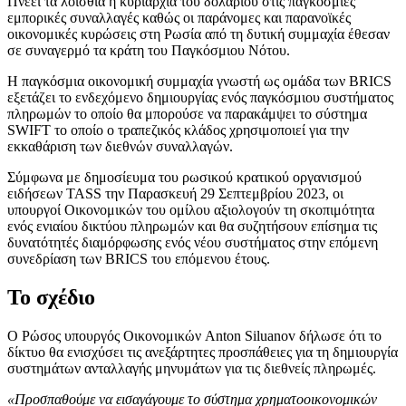
Πνέει τα λοίσθια η κυριαρχία του δολαρίου στις παγκόσμιες
εμπορικές συναλλαγές καθώς οι παράνομες και παρανοϊκές
οικονομικές κυρώσεις στη Ρωσία από τη δυτική συμμαχία έθεσαν
σε συναγερμό τα κράτη του Παγκόσμιου Νότου.
Η παγκόσμια οικονομική συμμαχία γνωστή ως ομάδα των BRICS
εξετάζει το ενδεχόμενο δημιουργίας ενός παγκόσμιου συστήματος
πληρωμών το οποίο θα μπορούσε να παρακάμψει το σύστημα
SWIFT το οποίο ο τραπεζικός κλάδος χρησιμοποιεί για την
εκκαθάριση των διεθνών συναλλαγών.
Σύμφωνα με δημοσίευμα του ρωσικού κρατικού οργανισμού
ειδήσεων TASS την Παρασκευή 29 Σεπτεμβρίου 2023, οι
υπουργοί Οικονομικών του ομίλου αξιολογούν τη σκοπιμότητα
ενός ενιαίου δικτύου πληρωμών και θα συζητήσουν επίσημα τις
δυνατότητές διαμόρφωσης ενός νέου συστήματος στην επόμενη
συνεδρίαση των BRICS του επόμενου έτους.
Το σχέδιο
Ο Ρώσος υπουργός Οικονομικών Anton Siluanov δήλωσε ότι το
δίκτυο θα ενισχύσει τις ανεξάρτητες προσπάθειες για τη δημιουργία
συστημάτων ανταλλαγής μηνυμάτων για τις διεθνείς πληρωμές.
«Προσπαθούμε να εισαγάγουμε το σύστημα χρηματοοικονομικών