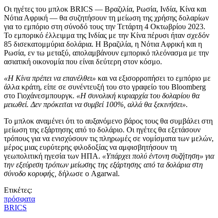
Οι ηγέτες του μπλοκ BRICS — Βραζιλία, Ρωσία, Ινδία, Κίνα και
Νότια Αφρική — θα συζητήσουν τη μείωση της χρήσης δολαρίων
για το εμπόριο στη σύνοδό τους την Τετάρτη 4 Οκτωβρίου 2023.
Το εμπορικό έλλειμμα της Ινδίας με την Κίνα πέρυσι ήταν σχεδόν
85 δισεκατομμύρια δολάρια. Η Βραζιλία, η Νότια Αφρική και η
Ρωσία, εν τω μεταξύ, απολαμβάνουν εμπορικό πλεόνασμα με την
ασιατική οικονομία που είναι δεύτερη στον κόσμο.
«Η Κίνα πρέπει να επανέλθει»
και να εξισορροπήσει το εμπόριο με
άλλα κράτη, είπε σε συνέντευξή του στο γραφείο του Bloomberg
στο Γιοχάνεσμπουργκ.
«Η συνολική κυριαρχία του δολαρίου θα
μειωθεί. Δεν πρόκειται να συμβεί 100%, αλλά θα ξεκινήσει».
Το μπλοκ αναμένει ότι το αυξανόμενο βάρος τους θα συμβάλει στη
μείωση της εξάρτησης από το δολάριο. Οι ηγέτες θα εξετάσουν
τρόπους για να ενισχύσουν τις πληρωμές σε νομίσματα των μελών,
μέρος μιας ευρύτερης φιλοδοξίας να αμφισβητήσουν τη
γεωπολιτική ηγεσία των ΗΠΑ.
«Υπάρχει πολύ έντονη συζήτηση» για
την εξεύρεση τρόπων μείωσης της εξάρτησης από τα δολάρια στη
σύνοδο κορυφής,
δήλωσε ο Agarwal.
Ετικέτες:
πρόσφατα
BRICS