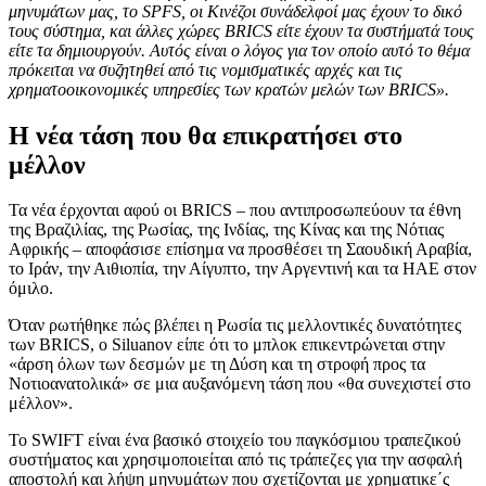
μηνυμάτων μας, το SPFS, οι Κινέζοι συνάδελφοί μας έχουν το δικό
τους σύστημα, και άλλες χώρες BRICS είτε έχουν τα συστήματά τους
είτε τα δημιουργούν. Αυτός είναι ο λόγος για τον οποίο αυτό το θέμα
πρόκειται να συζητηθεί από τις νομισματικές αρχές και τις
χρηματοοικονομικές υπηρεσίες των κρατών μελών των BRICS».
Η νέα τάση που θα επικρατήσει στο
μέλλον
Τα νέα έρχονται αφού οι BRICS – που αντιπροσωπεύουν τα έθνη
της Βραζιλίας, της Ρωσίας, της Ινδίας, της Κίνας και της Νότιας
Αφρικής – αποφάσισε επίσημα να προσθέσει τη Σαουδική Αραβία,
το Ιράν, την Αιθιοπία, την Αίγυπτο, την Αργεντινή και τα ΗΑΕ στον
όμιλο.
Όταν ρωτήθηκε πώς βλέπει η Ρωσία τις μελλοντικές δυνατότητες
των BRICS, ο Siluanov είπε ότι το μπλοκ επικεντρώνεται στην
«άρση όλων των δεσμών με τη Δύση και τη στροφή προς τα
Νοτιοανατολικά» σε μια αυξανόμενη τάση που «θα συνεχιστεί στο
μέλλον».
Το SWIFT είναι ένα βασικό στοιχείο του παγκόσμιου τραπεζικού
συστήματος και χρησιμοποιείται από τις τράπεζες για την ασφαλή
αποστολή και λήψη μηνυμάτων που σχετίζονται με χρηματικε΄ς