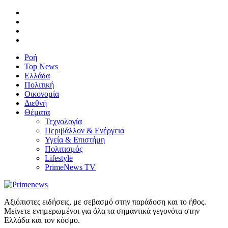
Ροή
Top News
Ελλάδα
Πολιτική
Οικονομία
Διεθνή
Θέματα
Τεχνολογία
Περιβάλλον & Ενέργεια
Υγεία & Επιστήμη
Πολιτισμός
Lifestyle
PrimeNews TV
Αξιόπιστες ειδήσεις, με σεβασμό στην παράδοση και το ήθος.
Μείνετε ενημερωμένοι για όλα τα σημαντικά γεγονότα στην
Ελλάδα και τον κόσμο.