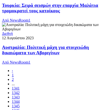
Τουρκία: Σειρά σεισμών στην επαρχία Μαλάτια
τρομοκρατεί τους κατοίκους
Από
NewsRoom1
Διεθνή
12 Αυγούστου 2023
Αυστραλία: Πολιτική μάχη για στοιχειώδη
δικαιώματα των Αβοριγίνων
Από
NewsRoom1
‹
1
2
...
1341
1342
1343
1344
1345