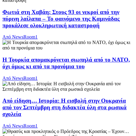
Φωτιά στη Χαβάη: Στους 93 οι νεκροί από την
πύρινη λαίλαπα – Το φαινόμενο της Καμινάδας
προκάλεσε ολοκληρωτική καταστροφή
Από
NewsRoom1
Η Τουρκία απομακρύνεται σιωπηλά από το ΝΑΤΟ,
όχι όμως κι από τα προνόμια του
Από
NewsRoom1
Από είδηση… Ιστορία: Η εισβολή στην Ουκρανία
από τον Σεπτέμβρη στη διδακτέα ύλη στα ρωσικά
σχολεία
Από
NewsRoom1