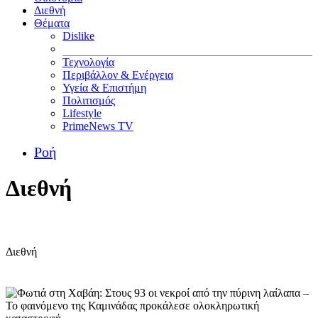
Διεθνή
Θέματα
Dislike
Τεχνολογία
Περιβάλλον & Ενέργεια
Υγεία & Επιστήμη
Πολιτισμός
Lifestyle
PrimeNews TV
Ροή
Διεθνή
Διεθνή