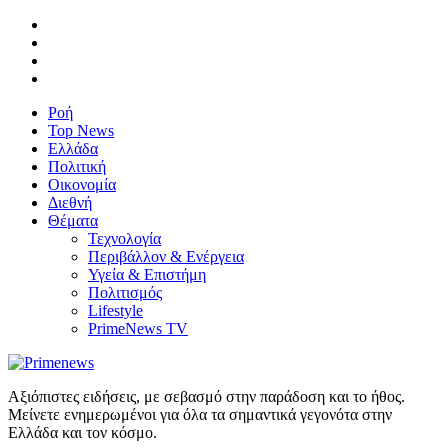
Ροή
Top News
Ελλάδα
Πολιτική
Οικονομία
Διεθνή
Θέματα
Τεχνολογία
Περιβάλλον & Ενέργεια
Υγεία & Επιστήμη
Πολιτισμός
Lifestyle
PrimeNews TV
Αξιόπιστες ειδήσεις, με σεβασμό στην παράδοση και το ήθος.
Μείνετε ενημερωμένοι για όλα τα σημαντικά γεγονότα στην
Ελλάδα και τον κόσμο.