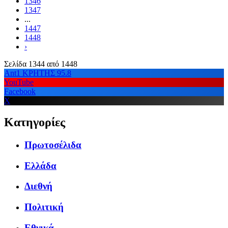
1346
1347
...
1447
1448
›
Σελίδα 1344 από 1448
Ant1 ΚΡΗΤΗΣ 95.8
YouTube
Facebook
X
Κατηγορίες
Πρωτοσέλιδα
Ελλάδα
Διεθνή
Πολιτική
Εθνικά