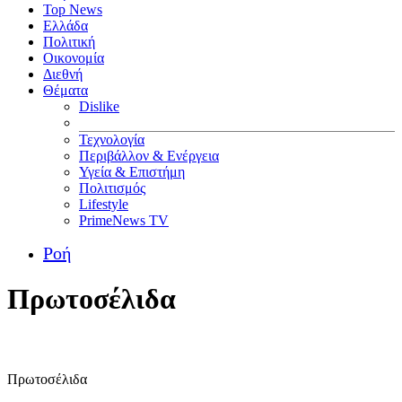
Top News
Ελλάδα
Πολιτική
Οικονομία
Διεθνή
Θέματα
Dislike
Τεχνολογία
Περιβάλλον & Ενέργεια
Υγεία & Επιστήμη
Πολιτισμός
Lifestyle
PrimeNews TV
Ροή
Πρωτοσέλιδα
Πρωτοσέλιδα