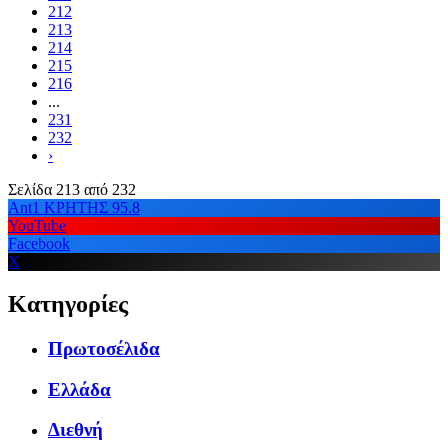
212
213
214
215
216
...
231
232
›
Σελίδα 213 από 232
Ant1 ΚΡΗΤΗΣ 95.8
YouTube
Facebook
X
Κατηγορίες
Πρωτοσέλιδα
Ελλάδα
Διεθνή