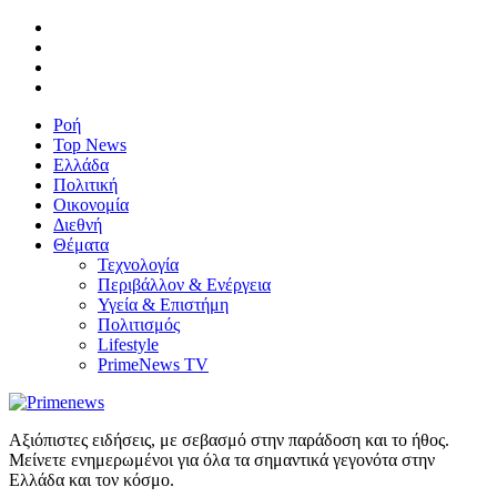
Ροή
Top News
Ελλάδα
Πολιτική
Οικονομία
Διεθνή
Θέματα
Τεχνολογία
Περιβάλλον & Ενέργεια
Υγεία & Επιστήμη
Πολιτισμός
Lifestyle
PrimeNews TV
Αξιόπιστες ειδήσεις, με σεβασμό στην παράδοση και το ήθος.
Μείνετε ενημερωμένοι για όλα τα σημαντικά γεγονότα στην
Ελλάδα και τον κόσμο.