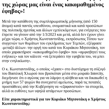
της χώρας μας είναι ένας κακομαθημένος
έφηβος»!
Μετά την κατάθεση της συμπληρωματικής μήνυσης (από 150
άτομα) κατά παντός υπευθύνου, ονομαστικά και κατά προσώπων
της πολιτικής ηγεσίας και άλλων εμπλεκόμενων, για ενέργειες που
έπρεπε να γίνουν από την 1/3/2023 και μετά, αλλά δεν έχουν γίνει
μέχρι τώρα, ο Χρήστος Κωνσταντινίδης, εκπρόσωπος Τύπου των
συγγενών των θυμάτων του εγκλήματος των Τεμπών, εξέφρασε
-μεταξύ άλλων- την οργή του κατά του Κυριάκου Μητσοτάκη, τον
οποίο χαρακτήρισε «κακομαθημένο έφηβο» που «αμφισβητεί τους
ενήλικες» και τον κάλεσε «να ξεπεράσει την εφηβεία του, να μπει
στην ενηλικίωση».
Ο κ. Κωνσταντινίδης, ο οποίος «έχασε» στο δυστύχημα τη σύζυγό
του Βασιλική Χλωρού που βρισκόταν μέσα στο μοιραίο Intercity,
διεμήνυσε ότι ο αγώνας για να λάμψει η αλήθεια και να δικαιωθεί η
μνήμη των 57 ψυχών θα συνεχιστεί αμείωτος, παρά τις ποταπές
προσπάθειες από την Κυβέρνηση να «εξαφανιστούν» τα στοιχεία,
αλλά οι ευθύνες των υψηλά ιστάμενων προσώπων.
Είπε χαρακτηριστικά για τον Κυριάκο Μητσοτάκη ο Χρήστος
Κωνσταντινίδης: