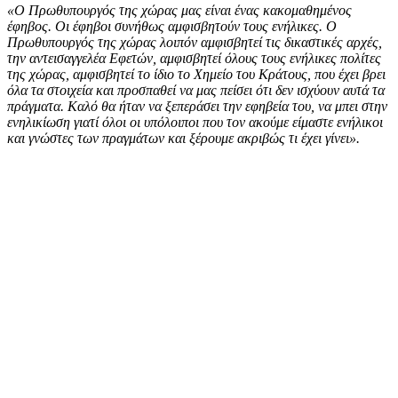
«Ο Πρωθυπουργός της χώρας μας είναι ένας κακομαθημένος
έφηβος. Οι έφηβοι συνήθως αμφισβητούν τους ενήλικες. Ο
Πρωθυπουργός της χώρας λοιπόν αμφισβητεί τις δικαστικές αρχές,
την αντεισαγγελέα Εφετών, αμφισβητεί όλους τους ενήλικες πολίτες
της χώρας, αμφισβητεί το ίδιο το Χημείο του Κράτους, που έχει βρει
όλα τα στοιχεία και προσπαθεί να μας πείσει ότι δεν ισχύουν αυτά τα
πράγματα. Καλό θα ήταν να ξεπεράσει την εφηβεία του, να μπει στην
ενηλικίωση γιατί όλοι οι υπόλοιποι που τον ακούμε είμαστε ενήλικοι
και γνώστες των πραγμάτων και ξέρουμε ακριβώς τι έχει γίνει».