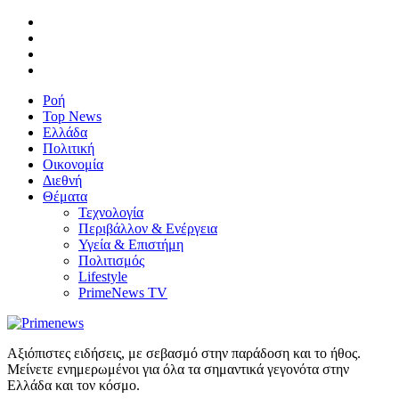
Ροή
Top News
Ελλάδα
Πολιτική
Οικονομία
Διεθνή
Θέματα
Τεχνολογία
Περιβάλλον & Ενέργεια
Υγεία & Επιστήμη
Πολιτισμός
Lifestyle
PrimeNews TV
Αξιόπιστες ειδήσεις, με σεβασμό στην παράδοση και το ήθος.
Μείνετε ενημερωμένοι για όλα τα σημαντικά γεγονότα στην
Ελλάδα και τον κόσμο.