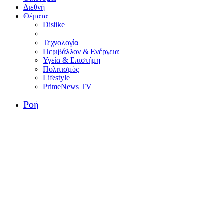
Διεθνή
Θέματα
Dislike
Τεχνολογία
Περιβάλλον & Ενέργεια
Υγεία & Επιστήμη
Πολιτισμός
Lifestyle
PrimeNews TV
Ροή