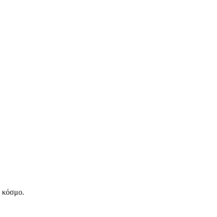
ν κόσμο.