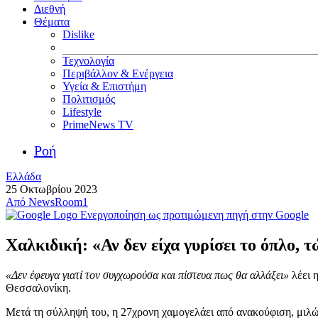
Διεθνή
Θέματα
Dislike
Τεχνολογία
Περιβάλλον & Ενέργεια
Υγεία & Επιστήμη
Πολιτισμός
Lifestyle
PrimeNews TV
Ροή
Ελλάδα
25 Οκτωβρίου 2023
Από
NewsRoom1
Ενεργοποίηση ως προτιμώμενη πηγή στην Google
Χαλκιδική: «Αν δεν είχα γυρίσει το όπλο,
«Δεν έφευγα γιατί τον συγχωρούσα και πίστευα πως θα αλλάξει»
λέει 
Θεσσαλονίκη.
Μετά τη σύλληψή του, η 27χρονη χαμογελάει από ανακούφιση, μιλών