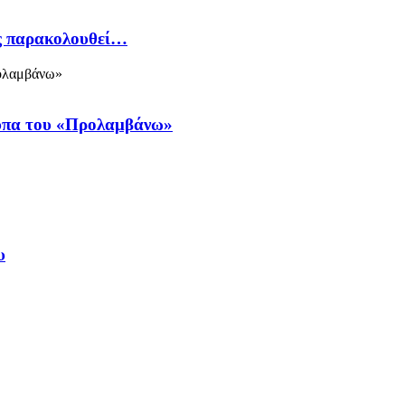
ός παρακολουθεί…
ύπα του «Προλαμβάνω»
υ