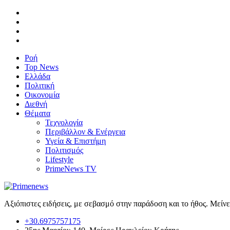
Ροή
Top News
Ελλάδα
Πολιτική
Οικονομία
Διεθνή
Θέματα
Τεχνολογία
Περιβάλλον & Ενέργεια
Υγεία & Επιστήμη
Πολιτισμός
Lifestyle
PrimeNews TV
Αξιόπιστες ειδήσεις, με σεβασμό στην παράδοση και το ήθος. Μείν
+30.6975757175