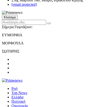
25ης Μαρτίου 140, Μοίρες Ηρακλείου Κρήτης
[email protected]
Κλείσιμο
Σήμερα Γιορτάζουν:
ΕΥΜΟΡΦΙΑ
ΜΟΡΦΟΥΛΑ
ΣΩΤΗΡΗΣ
Ροή
Top News
Ελλάδα
Πολιτική
Οικονομία