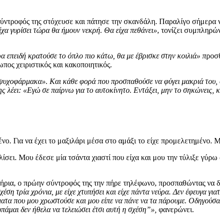
σύντροφός της στόχευσε και πάτησε την σκανδάλη. Παραλίγο σήμερα ν
είχα γυρίσει τώρα θα ήμουν νεκρή. Θα είχα πεθάνει»
, τονίζει συμπληρώ
 επειδή κρατούσε το όπλο πιο κάτω, θα με έβρισκε στην κοιλιά» π
ροσθ
πος χειριστικός και κακοποιητικός.
νε ψυχοφάρμακα». Και κάθε φορά που προσπαθούσε να φύγει μακριά του, 
 λέει: «Εγώ σε παίρνω για το αυτοκίνητο. Εντάξει, μην το σηκώνεις, καλ
. Για να έχει το μαξιλάρι μέσα στο αμάξι το είχε προμελετημένο. 
ει. Μου έδεσε μία τσάντα χιαστί που είχα και μου την τύλιξε γύρω 
τήρια, ο πρώην σύντροφός της την πήρε τηλέφωνο, προσπαθώντας να 
χέση τρία χρόνια, με είχε χτυπήσει και είχε πάντα νεύρα. Δεν έφευγα για
ματα που μου χρωστούσε και μου είπε να πάνε να τα πάρουμε. Οδηγούσα
υπάμαι δεν ήθελα να τελειώσει έτσι αυτή η σχέση”»,
φανερώνει.