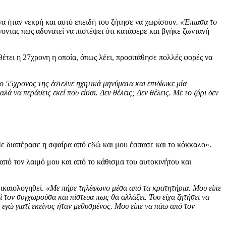
α ήταν νεκρή και αυτό επειδή του ζήτησε να χωρίσουν
. «Έπιασα το
νοντας πως αδυνατεί να πιστέψει ότι κατάφερε και βγήκε ζωντανή
έτει η 27χρονη η οποία, όπως λέει, προσπάθησε πολλές φορές να
ο 55χρονος της έστελνε ηχητικά μηνύματα και επιδίωκε μία
ά να περάσεις εκεί που είσαι. Δεν θέλεις; Δεν θέλεις. Με το ζόρι δεν
Με διαπέρασε η σφαίρα από εδώ και μου έσπασε και το κόκκαλο».
από τον λαιμό μου και από το κάθισμα του αυτοκινήτου και
δικαιολογηθεί.
«Με πήρε τηλέφωνο μέσα από τα κρατητήρια. Μου είπε
τί τον συγχωρούσα και πίστευα πως θα αλλάξει. Του είχα ζητήσει να
 εγώ γιατί εκείνος ήταν μεθυσμένος. Μου είπε να πάω από τον