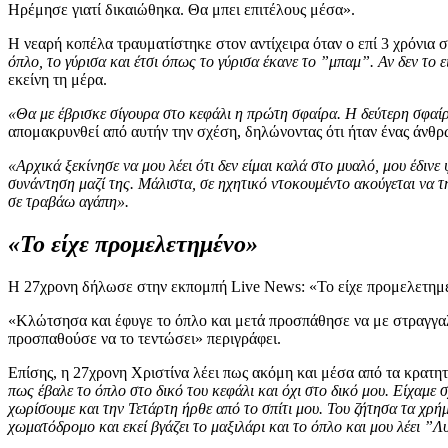
Ηρέμησε γιατί δικαιώθηκα. Θα μπει επιτέλους μέσα».
Η νεαρή κοπέλα τραυματίστηκε στον αντίχειρα όταν ο επί 3 χρόνια 
όπλο, το γύρισα και έτσι όπως το γύρισα έκανε το ”μπαμ”. Αν δεν το 
εκείνη τη μέρα.
«Θα με έβρισκε σίγουρα στο κεφάλι η πρώτη σφαίρα. Η δεύτερη σφαίρα
απομακρυνθεί από αυτήν την σχέση, δηλώνοντας ότι ήταν ένας άνθρω
«Αρχικά ξεκίνησε να μου λέει ότι δεν είμαι καλά στο μυαλό, μου έδι
συνάντηση μαζί της. Μάλιστα, σε ηχητικό ντοκουμέντο ακούγεται να της
σε τραβάω αγάπη».
«Το είχε προμελετημένο»
Η 27χρονη δήλωσε στην εκπομπή Live News: «Το είχε προμελετημένο
«Κλώτσησα και έφυγε το όπλο και μετά προσπάθησε να με στραγγαλίσ
προσπαθούσε να το τεντώσει» περιγράφει.
Επίσης, η 27χρονη Χριστίνα λέει πως ακόμη και μέσα από τα κρατη
πως έβαλε το όπλο στο δικό του κεφάλι και όχι στο δικό μου. Είχαμε σ
χωρίσουμε και την Τετάρτη ήρθε από το σπίτι μου. Του ζήτησα τα χρή
χωματόδρομο και εκεί βγάζει το μαξιλάρι και το όπλο και μου λέει ”Λ