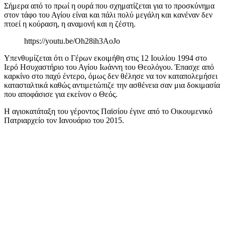
Σήμερα από το πρωί η ουρά που σχηματίζεται για το προσκύνημα
στον τάφο του Αγίου είναι και πάλι πολύ μεγάλη και κανέναν δεν
πτοεί η κούραση, η αναμονή και η ζέστη.
https://youtu.be/Oh28ih3AoJo
Υπενθυμίζεται ότι ο Γέρων εκοιμήθη στις 12 Ιουλίου 1994 στο
Ιερό Ησυχαστήριο του Αγίου Ιωάννη του Θεολόγου. Έπασχε από
καρκίνο στο παχύ έντερο, όμως δεν θέλησε να τον καταπολεμήσει
κατασταλτικά καθώς αντιμετώπιζε την ασθένεια σαν μια δοκιμασία
που αποφάσισε για εκείνον ο Θεός.
Η αγιοκατάταξη του γέροντος Παϊσίου έγινε από το Οικουμενικό
Πατριαρχείο τον Ιανουάριο του 2015.