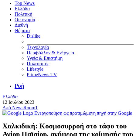
Top News
Ελλάδα
Πολιτική
Οικονομία
Διεθνή
Θέματα
Dislike
Τεχνολογία
Περιβάλλον & Ενέργεια
Υγεία & Επιστήμη
Πολιτισμός
Lifestyle
PrimeNews TV
Ροή
Ελλάδα
12 Ιουλίου 2023
Από
NewsRoom1
Ενεργοποίηση ως προτιμώμενη πηγή στην Google
Χαλκιδική: Κοσμοσυρροή στο τάφο του
Αγίου Παϊσίου, ανήμερα της κοίμησής του