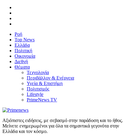
Ροή
Top News
Ελλάδα
Πολιτική
Οικονομία
Διεθνή
Θέματα
Τεχνολογία
Περιβάλλον & Ενέργεια
Υγεία & Επιστήμη
Πολιτισμός
Lifestyle
PrimeNews TV
Αξιόπιστες ειδήσεις, με σεβασμό στην παράδοση και το ήθος.
Μείνετε ενημερωμένοι για όλα τα σημαντικά γεγονότα στην
Ελλάδα και τον κόσμο.