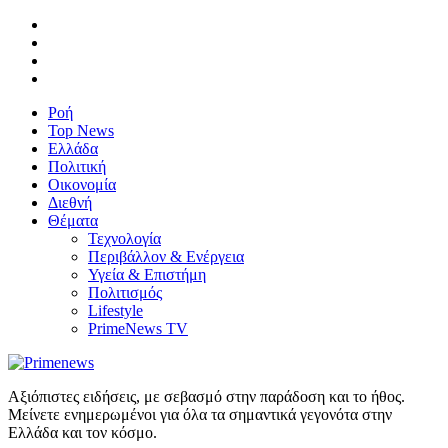
Ροή
Top News
Ελλάδα
Πολιτική
Οικονομία
Διεθνή
Θέματα
Τεχνολογία
Περιβάλλον & Ενέργεια
Υγεία & Επιστήμη
Πολιτισμός
Lifestyle
PrimeNews TV
Αξιόπιστες ειδήσεις, με σεβασμό στην παράδοση και το ήθος.
Μείνετε ενημερωμένοι για όλα τα σημαντικά γεγονότα στην
Ελλάδα και τον κόσμο.