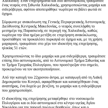
Χαλκιδική: Έναν επιχειρηματία και δύο αστυνομικούς τραυμάτισε
ένας νεαρός στη Σιθωνία Χαλκιδικής, χρησιμοποιώντας μαχαίρι και
σιδερόβεργα, αφότου αποπειράθηκε νωρίτερα να βάλει φωτιά σε
όχημα.
Σύμφωνα με ανακοίνωση της Γενικής Περιφερειακής Αστυνομικής
Διεύθυνσης Κεντρικής Μακεδονίας, ο νεαρός συνελήφθη το
μεσημέρι της Παρασκευής σε περιοχή της Χαλκιδικής, καθώς
νωρίτερα την ίδια ημέρα μετέβη σε επιχείρηση ανακύκλωσης,
προσπάθησε να προκαλέσει πυρκαγιά σε όχημα και, με τη χρήση
μαχαιριού, τραυμάτισε στο χέρι τον ιδιοκτήτη της επιχείρησης,
ηλικίας 51 ετών.
Χρησιμοποιώντας το ίδιο μαχαίρι και μια σιδερόβεργα, τραυμάτισε
επίσης δύο αστυνομικούς, από το Αστυνομικό Τμήμα Σιθωνίας και
το Τμήμα Τροχαίας Πολυγύρου, που προσέτρεξαν στο σημείο,
προκειμένου να τον ακινητοποιήσουν.
Από την κατοχή του 22χρονου άντρα, με καταγωγή από τη Λαϊκή
Δημοκρατία του Κονγκό, αφαιρέθηκαν και κατασχέθηκαν ένας
αναπτήρας, ένα δοχείο με βενζίνη, το μαχαίρι και η σιδερόβεργα
που χρησιμοποίησε.
Ο ιδιοκτήτης της επιχείρησης μεταφέρθηκε στο νοσοκομείο
Πολυγύρου και οι δύο αστυνομικοί στο κέντρο υγείας Αγίου
Νικολάου για την παροχή πρώτων βοηθειών, όπως και ο