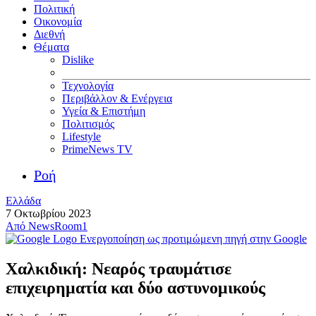
Πολιτική
Οικονομία
Διεθνή
Θέματα
Dislike
Τεχνολογία
Περιβάλλον & Ενέργεια
Υγεία & Επιστήμη
Πολιτισμός
Lifestyle
PrimeNews TV
Ροή
Ελλάδα
7 Οκτωβρίου 2023
Από
NewsRoom1
Ενεργοποίηση ως προτιμώμενη πηγή στην Google
Χαλκιδική: Νεαρός τραυμάτισε
επιχειρηματία και δύο αστυνομικούς