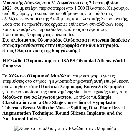
Μουσικής Αθηνών, από 31 Αυγούστου έως 2 Σεπτεμβρίου
2023-
συμμετείχαν περισσότεροι από 1.500 Πλαστικοί Χειρουργοί
από 90 χώρες, για να παρακολουθήσουν τις πιο πρόσφατες
εξελίξεις στον τομέα της Αισθητικής και Πλαστικής Χειρουργικής,
μέσα από τις πρωτότυπες εργασίες επίλεκτων συναδέλφων τους
και εμπνευσμένες παρουσιάσεις από τους πιο έγκριτους
Πλαστικούς Χειρουργούς παγκοσμίως.
Στο κλείσιμο της Ολυμπιάδας έλαβε χώρα η απονομή βραβείων
στους πρωτεύσαντες στην ψηφοφορία σε κάθε κατηγορία,
στους Ολυμπιονίκες της διοργάνωσης!
Η Ελλάδα Ολυμπιονίκης στο ISAPS Olympiad Athens World
Congress
Το
Χάλκινο Ολυμπιακό Μετάλλιο
, στην κατηγορία για τις
επεμβάσεις στο στήθος, η εξαιρετικά σημαντική αυτή επιβράβευση,
απονεμήθηκε στον
Πλαστικό Χειρουργό, Ευάγγελο Κεραμίδα
για την παρουσίαση της επιτυχημένης signature τεχνικής του για τη
διόρθωση του σωληνωτού μαστού,
με τίτλο:
“A Simple
Classification and a One-Stage Correction of Hypoplastic
Tuberous Breast With the Muscle Splitting Dual Plane Breast
Augmentation Technique, Round Silicone Implants, and the
Northwood Index”.