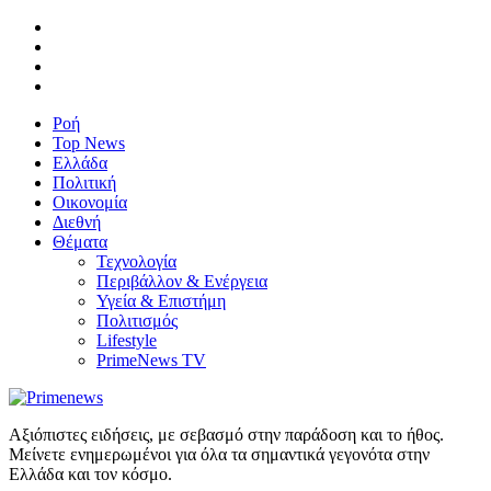
Ροή
Top News
Ελλάδα
Πολιτική
Οικονομία
Διεθνή
Θέματα
Τεχνολογία
Περιβάλλον & Ενέργεια
Υγεία & Επιστήμη
Πολιτισμός
Lifestyle
PrimeNews TV
Αξιόπιστες ειδήσεις, με σεβασμό στην παράδοση και το ήθος.
Μείνετε ενημερωμένοι για όλα τα σημαντικά γεγονότα στην
Ελλάδα και τον κόσμο.