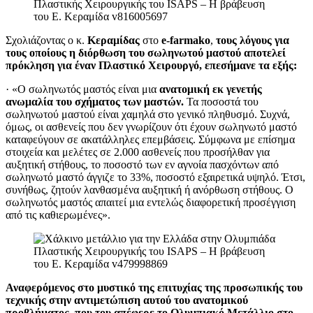
Σχολιάζοντας ο κ.
Κεραμίδας
στο
e-farmako
,
τους λόγους για
τους οποίους η διόρθωση του σωληνωτού μαστού αποτελεί
πρόκληση για έναν Πλαστικό Χειρουργό, επεσήμανε τα εξής:
· «Ο σωληνωτός μαστός είναι μια
ανατομική εκ γενετής
ανωμαλία του σχήματος των μαστών.
Τα ποσοστά του
σωληνωτού μαστού είναι χαμηλά στο γενικό πληθυσμό. Συχνά,
όμως, οι ασθενείς που δεν γνωρίζουν ότι έχουν σωληνωτό μαστό
καταφεύγουν σε ακατάλληλες επεμβάσεις. Σύμφωνα με επίσημα
στοιχεία και μελέτες σε 2.000 ασθενείς που προσήλθαν για
αυξητική στήθους, το ποσοστό των εν αγνοία πασχόντων από
σωληνωτό μαστό άγγιζε το 33%, ποσοστό εξαιρετικά υψηλό. Έτσι,
συνήθως, ζητούν λανθασμένα αυξητική ή ανόρθωση στήθους. Ο
σωληνωτός μαστός απαιτεί μια εντελώς διαφορετική προσέγγιση
από τις καθιερωμένες».
Αναφερόμενος στο μυστικό της επιτυχίας της προσωπικής του
τεχνικής στην αντιμετώπιση αυτού του ανατομικού
προβλήματος, που του απέφερε το Ολυμπιακό Μετάλλιο στο