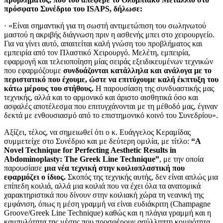
πρόσφατο Συνέδριο του ISAPS, δήλωσε:
· «Είναι σημαντική για τη σωστή αντιμετώπιση του σωληνωτού
μαστού η ακριβής διάγνωση πριν η ασθενής μπει στο χειρουργείο.
Για να γίνει αυτό, απαιτείται καλή γνώση του προβλήματος και
εμπειρία από τον Πλαστικό Χειρουργό. Μελέτη, εμπειρία,
εφαρμογή και τελειοποίηση μίας σειράς εξειδικευμένων τεχνικών
που εφαρμόζουμε
συνδυάζονται κατάλληλα και ανάλογα με το
περιστατικό που έχουμε, ώστε να επιτύχουμε καλή έκπτυξη του
κάτω μέρους του στήθους.
Η παρουσίαση της συνδυαστικής μας
τεχνικής, αλλά και το αρμονικό και άριστο αισθητικά όσο και
ασφαλές αποτέλεσμα που επιτυγχάνονται με τη μέθοδό μας, έγιναν
δεκτά με ενθουσιασμό από το επιστημονικό κοινό του Συνεδρίου».
Αξίζει, τέλος, να σημειωθεί ότι ο κ. Ευάγγελος Κεραμίδας
συμμετείχε στο Συνέδριο και με δεύτερη ομιλία, με τίτλο:
“A
Novel Technique for Perfecting Aesthetic Results in
Abdominoplasty: The Greek Line Technique”
, με την οποία
παρουσίασε
μια νέα τεχνική στην κοιλιοπλαστική που
εφαρμόζει ο ίδιος.
Σκοπός της τεχνικής αυτής, δεν είναι απλώς μια
επίπεδη κοιλιά, αλλά μια κοιλιά που να έχει όλα τα ανατομικά
χαρακτηριστικά που δίνουν στην κοιλιακή χώρα τη νεανική της
εμφάνιση, όπως η μέση γραμμή να είναι ευδιάκριτη (Champagne
Groove/Greek Line Technique) καθώς και η πλάγια γραμμή και η
καμπυλότητα της μέσης που προσφέρουν ασύλληπτη κομψότητα.