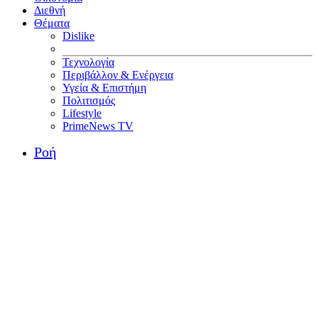
Διεθνή
Θέματα
Dislike
Τεχνολογία
Περιβάλλον & Ενέργεια
Υγεία & Επιστήμη
Πολιτισμός
Lifestyle
PrimeNews TV
Ροή