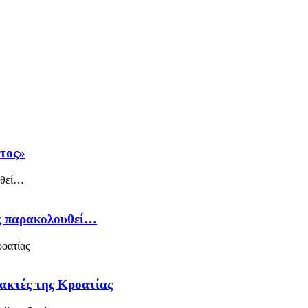
άτος»
ός παρακολουθεί…
 ακτές της Κροατίας