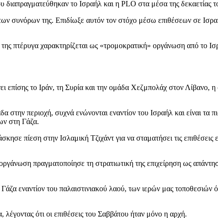
ου διαπραγματεύθηκαν το Ισραήλ και η PLO στα μέσα της δεκαετίας τ
 των συνόρων της. Επιδίωξε αυτόν τον στόχο μέσω επιθέσεων σε Ισρα
 της πτέρυγα χαρακτηρίζεται ως «τρομοκρατική» οργάνωση από το Ισ
ι επίσης το Ιράν, τη Συρία και την ομάδα Χεζμπολάχ στον Λίβανο, η 
α στην περιοχή, συχνά ενώνονται εναντίον του Ισραήλ και είναι τα π
ων στη Γάζα.
σκησε πίεση στην Ισλαμική Τζιχάντ για να σταματήσει τις επιθέσεις ε
οργάνωση πραγματοποίησε τη στρατιωτική της επιχείρηση ως απάντηση
 Γάζα εναντίον του παλαιστινιακού λαού, των ιερών μας τοποθεσιών ό
λέγοντας ότι οι επιθέσεις του Σαββάτου ήταν μόνο η αρχή.