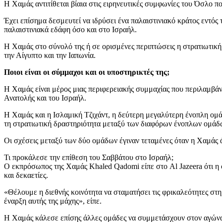
Η Χαμάς αντιτίθεται βίαια στις ειρηνευτικές συμφωνίες του Όσλο π
Έχει επίσημα δεσμευτεί να ιδρύσει ένα παλαιστινιακό κράτος εντός
παλαιστινιακά εδάφη όσο και στο Ισραήλ.
Η Χαμάς στο σύνολό της ή σε ορισμένες περιπτώσεις η στρατιωτική
την Αίγυπτο και την Ιαπωνία.
Ποιοι είναι οι σύμμαχοι και οι υποστηρικτές της;
Η Χαμάς είναι μέρος μιας περιφερειακής συμμαχίας που περιλαμβάνε
Ανατολής και του Ισραήλ.
Η Χαμάς και η Ισλαμική Τζιχάντ, η δεύτερη μεγαλύτερη ένοπλη ομάδ
τη στρατιωτική δραστηριότητα μεταξύ των διαφόρων ένοπλων ομάδ
Οι σχέσεις μεταξύ των δύο ομάδων έγιναν τεταμένες όταν η Χαμάς ά
Τι προκάλεσε την επίθεση του Σαββάτου στο Ισραήλ;
Ο εκπρόσωπος της Χαμάς Khaled Qadomi είπε στο Al Jazeera ότι η 
και δεκαετίες.
«Θέλουμε η διεθνής κοινότητα να σταματήσει τις φρικαλεότητες στη
έναρξη αυτής της μάχης», είπε.
Η Χαμάς κάλεσε επίσης άλλες ομάδες να συμμετάσχουν στον αγώνα, 