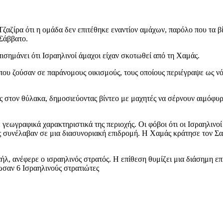
ζίρα ότι η ομάδα δεν επιτέθηκε εναντίον αμάχων, παρόλο που τα βίν
 Σάββατο.
ισημάνει ότι Ισραηλινοί άμαχοι είχαν σκοτωθεί από τη Χαμάς.
 που ζούσαν σε παράνομους οικισμούς, τους οποίους περιέγραψε ως ν
ύς στον θύλακα, δημοσιεύοντας βίντεο με μαχητές να σέρνουν αιμόφυρ
 γεωγραφικά χαρακτηριστικά της περιοχής. Οι φόβοι ότι οι Ισραηλιν
άς συνέλαβαν σε μια διασυνοριακή επιδρομή. Η Χαμάς κράτησε τον Σα
λ, ανέφερε ο ισραηλινός στρατός. Η επίθεση θυμίζει μια διάσημη επί
ωσαν 6 Ισραηλινούς στρατιώτες