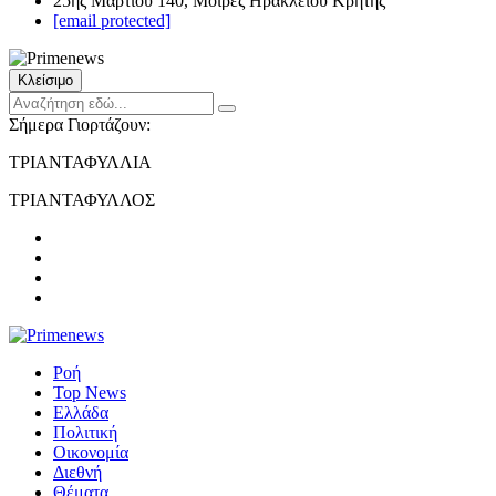
25ης Μαρτίου 140, Μοίρες Ηρακλείου Κρήτης
[email protected]
Κλείσιμο
Σήμερα Γιορτάζουν:
ΤΡΙΑΝΤΑΦΥΛΛΙΑ
ΤΡΙΑΝΤΑΦΥΛΛΟΣ
Ροή
Top News
Ελλάδα
Πολιτική
Οικονομία
Διεθνή
Θέματα