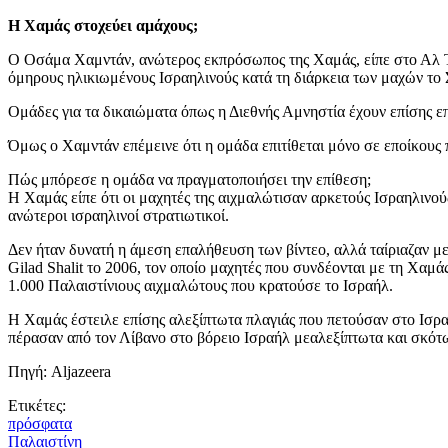
Η Χαμάς στοχεύει αμάχους;
Ο Οσάμα Χαμντάν, ανώτερος εκπρόσωπος της Χαμάς, είπε στο Αλ Τζα
όμηρους ηλικιωμένους Ισραηλινούς κατά τη διάρκεια των μαχών το
Ομάδες για τα δικαιώματα όπως η Διεθνής Αμνηστία έχουν επίσης επ
Όμως ο Χαμντάν επέμεινε ότι η ομάδα επιτίθεται μόνο σε εποίκους
Πώς μπόρεσε η ομάδα να πραγματοποιήσει την επίθεση;
Η Χαμάς είπε ότι οι μαχητές της αιχμαλώτισαν αρκετούς Ισραηλινο
ανώτεροι ισραηλινοί στρατιωτικοί.
Δεν ήταν δυνατή η άμεση επαλήθευση των βίντεο, αλλά ταίριαζαν με
Gilad Shalit το 2006, τον οποίο μαχητές που συνδέονται με τη Χαμ
1.000 Παλαιστίνιους αιχμαλώτους που κρατούσε το Ισραήλ.
Η Χαμάς έστειλε επίσης αλεξίπτωτα πλαγιάς που πετούσαν στο Ισραή
πέρασαν από τον Λίβανο στο βόρειο Ισραήλ μεαλεξίπτωτα και σκότ
Πηγή: Aljazeera
Ετικέτες:
πρόσφατα
Παλαιστίνη