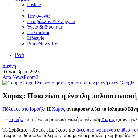
Dislike
Τεχνολογία
Περιβάλλον & Ενέργεια
Υγεία & Επιστήμη
Πολιτισμός
Lifestyle
PrimeNews TV
Ροή
Διεθνή
9 Οκτωβρίου 2023
Από
NewsRoom2
Ενεργοποίηση ως προτιμώμενη πηγή στην Google
Χαμάς: Ποια είναι η ένοπλη παλαιστινιακ
Πόλεμος στο Ισραήλ
: Η
Χαμάς
αντιπροσωπεύει το Ισλαμικό Κίνη
Το
Ισραήλ
και η ένοπλη παλαιστινιακή οργάνωση
Χαμάς
έχουν εγκλ
Το Σάββατο, η Χαμάς εξαπέλυσε μια
άνευ προηγουμένου επίθεση στ
μακρύ και δύσκολο πόλεμο». Ισραηλινά αεροσκάφη βομβαρδίζουν τη 