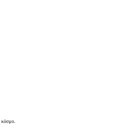
ν κόσμο.