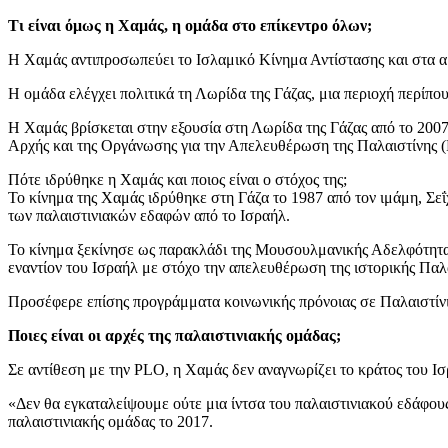
Τι είναι όμως η Χαμάς, η ομάδα στο επίκεντρο όλων;
Η Χαμάς αντιπροσωπεύει το Ισλαμικό Κίνημα Αντίστασης και στα α
Η ομάδα ελέγχει πολιτικά τη Λωρίδα της Γάζας, μια περιοχή περίπ
Η Χαμάς βρίσκεται στην εξουσία στη Λωρίδα της Γάζας από το 200
Αρχής και της Οργάνωσης για την Απελευθέρωση της Παλαιστίνης 
Πότε ιδρύθηκε η Χαμάς και ποιος είναι ο στόχος της;
Το κίνημα της Χαμάς ιδρύθηκε στη Γάζα το 1987 από τον ιμάμη, Σεΐχη
των παλαιστινιακών εδαφών από το Ισραήλ.
Το κίνημα ξεκίνησε ως παρακλάδι της Μουσουλμανικής Αδελφότητας σ
εναντίον του Ισραήλ με στόχο την απελευθέρωση της ιστορικής Παλα
Προσέφερε επίσης προγράμματα κοινωνικής πρόνοιας σε Παλαιστίνι
Ποιες είναι οι αρχές της παλαιστινιακής ομάδας;
Σε αντίθεση με την PLO, η Χαμάς δεν αναγνωρίζει το κράτος του Ισ
«Δεν θα εγκαταλείψουμε ούτε μια ίντσα του παλαιστινιακού εδάφους
παλαιστινιακής ομάδας το 2017.