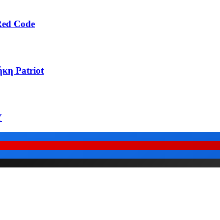
Red Code
κη Patriot
Υ