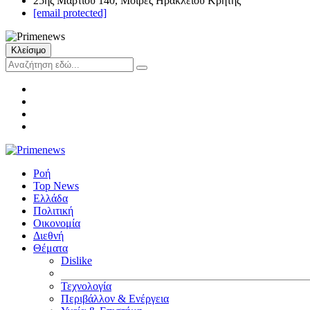
25ης Μαρτίου 140, Μοίρες Ηρακλείου Κρήτης
[email protected]
Κλείσιμο
Ροή
Top News
Ελλάδα
Πολιτική
Οικονομία
Διεθνή
Θέματα
Dislike
Τεχνολογία
Περιβάλλον & Ενέργεια