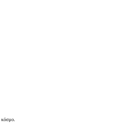
ν κόσμο.