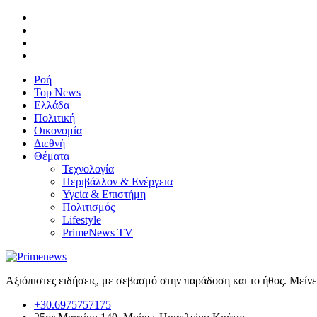
Ροή
Top News
Ελλάδα
Πολιτική
Οικονομία
Διεθνή
Θέματα
Τεχνολογία
Περιβάλλον & Ενέργεια
Υγεία & Επιστήμη
Πολιτισμός
Lifestyle
PrimeNews TV
Αξιόπιστες ειδήσεις, με σεβασμό στην παράδοση και το ήθος. Μείν
+30.6975757175