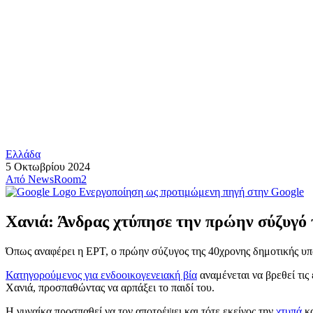
Ελλάδα
5 Οκτωβρίου 2024
Από
NewsRoom2
Ενεργοποίηση ως προτιμώμενη πηγή στην Google
Χανιά: Άνδρας χτύπησε την πρώην σύζυγό τ
Όπως αναφέρει η ΕΡΤ, ο πρώην σύζυγος της 40χρονης δημοτικής υπαλ
Κατηγορούμενος για ενδοοικογενειακή βία
αναμένεται να βρεθεί τι
Χανιά, προσπαθώντας να αρπάξει το παιδί του.
Η γυναίκα προσπαθεί να τον αποτρέψει και τότε εκείνος την
χτυπά
κα