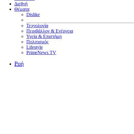
Διεθνή
Θέματα
Dislike
Τεχνολογία
Περιβάλλον & Ενέργεια
Υγεία & Επιστήμη
Πολιτισμός
Lifestyle
PrimeNews TV
Ροή