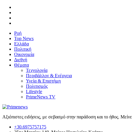
Ροή
Top News
Ελλάδα
Πολιτική
Οικονομία
Διεθνή
Θέματα
Τεχνολογία
Περιβάλλον & Ενέργεια
Υγεία & Επιστήμη
Πολιτισμός
Lifestyle
PrimeNews TV
Αξιόπιστες ειδήσεις, με σεβασμό στην παράδοση και το ήθος. Μείν
+30.6975757175