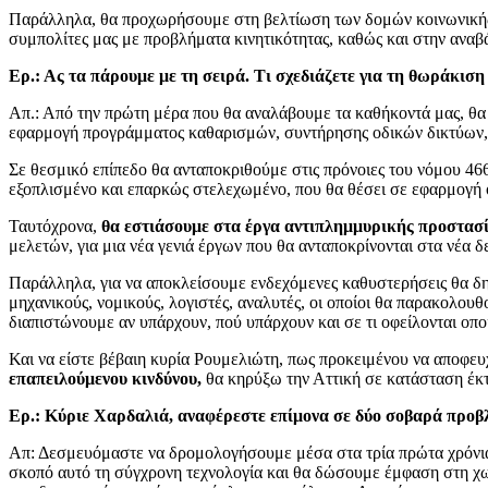
Παράλληλα, θα προχωρήσουμε στη βελτίωση των δομών κοινωνικής 
συμπολίτες μας με προβλήματα κινητικότητας, καθώς και στην αναβ
Ερ.: Ας τα πάρουμε με τη σειρά. Τι σχεδιάζετε για τη θωράκιση
Απ.: Από την πρώτη μέρα που θα αναλάβουμε τα καθήκοντά μας, 
εφαρμογή προγράμματος καθαρισμών, συντήρησης οδικών δικτύων, 
Σε θεσμικό επίπεδο θα ανταποκριθούμε στις πρόνοιες του νόμου 4
εξοπλισμένο και επαρκώς στελεχωμένο, που θα θέσει σε εφαρμογή
Ταυτόχρονα,
θα εστιάσουμε στα έργα αντιπλημμυρικής προστασί
μελετών, για μια νέα γενιά έργων που θα ανταποκρίνονται στα νέα δ
Παράλληλα, για να αποκλείσουμε ενδεχόμενες καθυστερήσεις θα δ
μηχανικούς, νομικούς, λογιστές, αναλυτές, οι οποίοι θα παρακολουθ
διαπιστώνουμε αν υπάρχουν, πού υπάρχουν και σε τι οφείλονται οπο
Και να είστε βέβαιη κυρία Ρουμελιώτη, πως προκειμένου να αποφευχ
επαπειλούμενου κινδύνου,
θα κηρύξω την Αττική σε κατάσταση έκτ
Ερ.: Κύριε Χαρδαλιά, αναφέρεστε επίμονα σε δύο σοβαρά προβλ
Απ: Δεσμευόμαστε να δρομολογήσουμε μέσα στα τρία πρώτα χρόνια
σκοπό αυτό τη σύγχρονη τεχνολογία και θα δώσουμε έμφαση στη χω