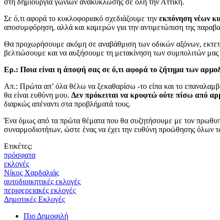
στη δημιουργία γωνιών ανακύκλωσης σε όλη την Αττική.
Σε ό,τι αφορά το κυκλοφοριακό σχεδιάζουμε την
εκπόνηση νέων κ
αποσυμφόρηση, αλλά και καμερών για την αντιμετώπιση της παραβα
Θα προχωρήσουμε ακόμη σε αναβάθμιση των οδικών αξόνων, εκτετα
βελτιώσουμε και να αυξήσουμε τη μετακίνηση των συμπολιτών μας
Ερ.: Ποια είναι η άποψή σας σε ό,τι αφορά το ζήτημα των αρμο
Απ.: Πρώτα απ’ όλα θέλω να ξεκαθαρίσω -το είπα και το επαναλαμβά
θα είναι ευθύνη μου.
Δεν πρόκειται να κρυφτώ ούτε πίσω από αρμ
διαρκώς απέναντι στα προβλήματά τους.
Ένα όμως από τα πρώτα θέματα που θα συζητήσουμε με τον πρωθ
συναρμοδιοτήτων, ώστε ένας να έχει την ευθύνη προώθησης όλων των
Ετικέτες:
πρόσφατα
εκλογές
Νίκος Χαρδαλιάς
αυτοδιοικητικές εκλογές
περιφερειακές εκλογές
Δημοτικές Εκλογές
Πιο Δημοφιλή