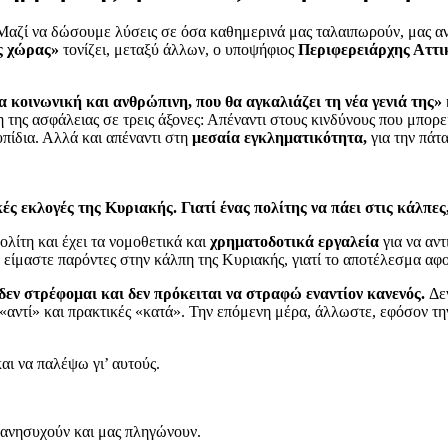
 Μαζί να δώσουμε λύσεις σε όσα καθημερινά μας ταλαιπωρούν, μας α
ς χώρας»
τονίζει, μεταξύ άλλων, ο υποψήφιος
Περιφερειάρχης Αττι
α κοινωνική και ανθρώπινη, που θα αγκαλιάζει τη νέα γενιά της»
ση της ασφάλειας σε τρεις άξονες: Απέναντι στους κινδύνους που μπορ
πίδια. Αλλά και απέναντι στη
μεσαία εγκληματικότητα,
για την πάτ
ές εκλογές της Κυριακής. Γιατί ένας πολίτης να πάει στις κάλπες,
ολίτη και έχει τα νομοθετικά και
χρηματοδοτικά εργαλεία
για να αν
 είμαστε παρόντες στην κάλπη της Κυριακής, γιατί το αποτέλεσμα αφ
δεν στρέφομαι και δεν πρόκειται να στραφώ εναντίον κανενός.
Δε
ς «αντί» και πρακτικές «κατά». Την επόμενη μέρα, άλλωστε, εφόσον τ
αι να παλέψω γι’ αυτούς.
 ανησυχούν και μας πληγώνουν.