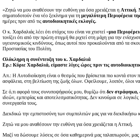
«Ζητώ να μου αναθέσουν την ευθύνη για όσα χρειάζεται η
Αττική
.
σηματοδοτούν ένα νέο ξεκίνημα για τη
μεγαλύτερη Περιφέρεια τη
ημέρες πριν από τις
αυτοδιοικητικές εκλογές.
Ο κ. Χαρδαλιάς λέει ότι στόχος του είναι να χτιστεί «
μια Περιφέρει
τονίζει ότι από την πρώτη στιγμή θα ριχτεί στη μάχη για την ενίσχυ
υγειονομικούς κινδύνους, όπως αυτοί που προκαλούνται από τα σκου
Προστασίας του Πολίτη.
Ολόκληρη η συνέντευξη του κ. Χαρδαλιά
Ερ.: Κύριε Χαρδαλιά, είμαστε λίγες ώρες πριν τις αυτοδιοικητικ
Απ.: Η Αυτοδιοίκηση είναι ο θεσμός που βρίσκεται πιο κοντά στον π
ασφάλεια, στη βελτίωση της ζωής όλων. Οφείλουμε, λοιπόν, όλοι να
Σε ό,τι αφορά τους συνυποψήφιούς μου, θυμίζω ότι
δεν στράφηκα, 
ιδεών, εμπειρίας και αποτελεσματικότητας. Δεν κινούμαι σε λογικέ
συνεργασία τους.
Διεκδικώ την εμπιστοσύνη των συμπολιτών μας για να διεκδικήσω κ
Ζητώ να μου αναθέσουν την ευθύνη για όσα χρειάζεται η Αττική.
Μαζί να δώσουμε λύσεις σε όσα καθημερινά μας ταλαιπωρούν, μας