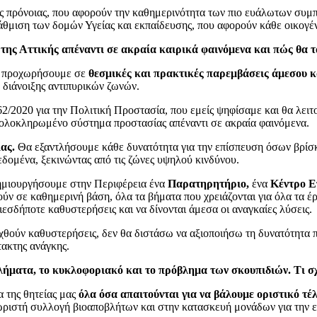
πρόνοιας, που αφορούν την καθημερινότητα των πιο ευάλωτων συμπο
άθμιση των δομών Υγείας και εκπαίδευσης, που αφορούν κάθε οικογέν
 της Αττικής απέναντι σε ακραία καιρικά φαινόμενα και πώς θα τ
θα προχωρήσουμε σε
θεσμικές και πρακτικές παρεμβάσεις άμεσου 
διάνοιξης αντιπυρικών ζωνών.
662/2020 για την Πολιτική Προστασία, που εμείς ψηφίσαμε και θα λ
 ολοκληρωμένο σύστημα προστασίας απέναντι σε ακραία φαινόμενα.
ας.
Θα εξαντλήσουμε κάθε δυνατότητα για την επίσπευση όσων βρίσκ
εδομένα, ξεκινώντας από τις ζώνες υψηλού κινδύνου.
ημιουργήσουμε στην Περιφέρεια ένα
Παρατηρητήριο,
ένα
Κέντρο Ε
ούν σε καθημερινή βάση, όλα τα βήματα που χρειάζονται για όλα τα έρ
ιεσδήποτε καθυστερήσεις και να δίνονται άμεσα οι αναγκαίες λύσεις.
θούν καθυστερήσεις, δεν θα διστάσω να αξιοποιήσω τη δυνατότητα πο
ακτης ανάγκης.
ήματα, το κυκλοφοριακό και το πρόβλημα των σκουπιδιών. Τι σχ
 της θητείας μας
όλα όσα απαιτούνται για να βάλουμε οριστικό τ
ριστή συλλογή βιοαποβλήτων και στην κατασκευή μονάδων για την ε