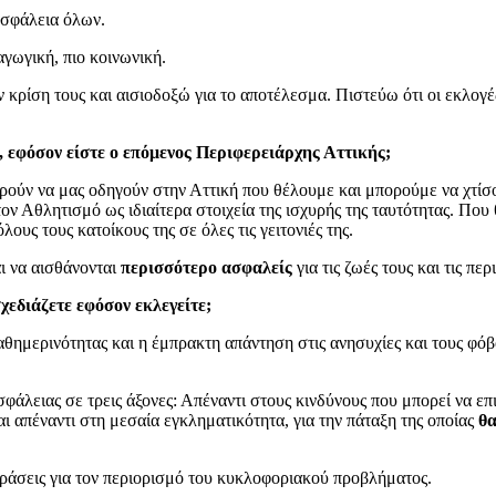
ασφάλεια όλων.
αγωγική, πιο κοινωνική.
 κρίση τους και αισιοδοξώ για το αποτέλεσμα. Πιστεύω ότι οι εκλογ
ε, εφόσον είστε ο επόμενος Περιφερειάρχης Αττικής;
ούν να μας οδηγούν στην Αττική που θέλουμε και μπορούμε να χτί
τον Αθλητισμό ως ιδιαίτερα στοιχεία της ισχυρής της ταυτότητας. Που
ους τους κατοίκους της σε όλες τις γειτονιές της.
αι να αισθάνονται
περισσότερο ασφαλείς
για τις ζωές τους και τις περ
σχεδιάζετε εφόσον εκλεγείτε;
αθημερινότητας και η έμπρακτη απάντηση στις ανησυχίες και τους φό
σφάλειας σε τρεις άξονες: Απέναντι στους κινδύνους που μπορεί να ε
 απέναντι στη μεσαία εγκληματικότητα, για την πάταξη της οποίας
θα
ράσεις για τον περιορισμό του κυκλοφοριακού προβλήματος.