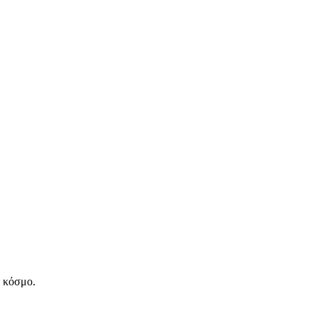
ν κόσμο.