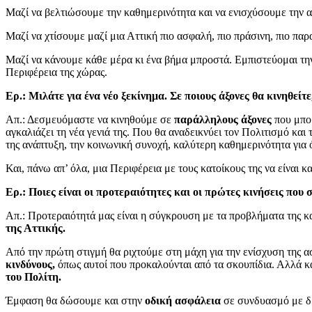
Μαζί να βελτιώσουμε την καθημερινότητα και να ενισχύσουμε την 
Μαζί να χτίσουμε μαζί μια Αττική πιο ασφαλή, πιο πράσινη, πιο παρ
Μαζί να κάνουμε κάθε μέρα κι ένα βήμα μπροστά. Εμπιστεύομαι την
Περιφέρεια της χώρας.
Ερ.: Μιλάτε για ένα νέο ξεκίνημα. Σε ποιους άξονες θα κινηθείτ
Απ.: Δεσμευόμαστε να κινηθούμε σε
παράλληλους άξονες
που μπορ
αγκαλιάζει τη νέα γενιά της. Που θα αναδεικνύει τον Πολιτισμό και 
της ανάπτυξη, την κοινωνική συνοχή, καλύτερη καθημερινότητα για όλ
Και, πάνω απ’ όλα, μια Περιφέρεια με τους κατοίκους της να είναι κ
Ερ.: Ποιες είναι οι προτεραιότητες και οι πρώτες κινήσεις που 
Απ.: Προτεραιότητά μας είναι η σύγκρουση με τα προβλήματα της κ
της Αττικής.
Από την πρώτη στιγμή θα ριχτούμε στη μάχη για την ενίσχυση της α
κινδύνους,
όπως αυτοί που προκαλούνται από τα σκουπίδια. Αλλά και
του Πολίτη.
Έμφαση θα δώσουμε και στην
οδική ασφάλεια
σε συνδυασμό με δ