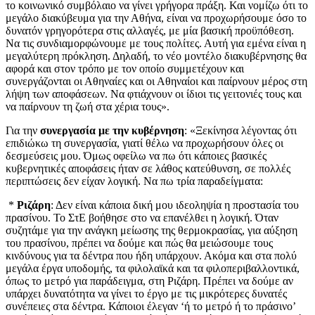
το κοινωνικό συμβόλαιο να γίνει γρήγορα πράξη. Και νομίζω ότι το
μεγάλο διακύβευμα για την Αθήνα, είναι να προχωρήσουμε όσο το
δυνατόν γρηγορότερα στις αλλαγές, με μία βασική προϋπόθεση.
Να τις συνδιαμορφώνουμε με τους πολίτες. Αυτή για εμένα είναι η
μεγαλύτερη πρόκληση. Δηλαδή, το νέο μοντέλο διακυβέρνησης θα
αφορά και στον τρόπο με τον οποίο συμμετέχουν και
συνεργάζονται οι Αθηναίες και οι Αθηναίοι και παίρνουν μέρος στη
λήψη των αποφάσεων. Να φτιάχνουν οι ίδιοι τις γειτονιές τους και
να παίρνουν τη ζωή στα χέρια τους».
Για την
συνεργασία με την κυβέρνηση
: «Ξεκίνησα λέγοντας ότι
επιδιώκω τη συνεργασία, γιατί θέλω να προχωρήσουν όλες οι
δεσμεύσεις μου. Όμως οφείλω να πω ότι κάποιες βασικές
κυβερνητικές αποφάσεις ήταν σε λάθος κατεύθυνση, σε πολλές
περιπτώσεις δεν είχαν λογική. Να πω τρία παραδείγματα:
*
Ριζάρη
: Δεν είναι κάποια δική μου ιδεοληψία η προστασία του
πρασίνου. Το ΣτΕ βοήθησε στο να επανέλθει η λογική. Όταν
συζητάμε για την ανάγκη μείωσης της θερμοκρασίας, για αύξηση
του πρασίνου, πρέπει να δούμε και πώς θα μειώσουμε τους
κινδύνους για τα δέντρα που ήδη υπάρχουν. Ακόμα και στα πολύ
μεγάλα έργα υποδομής, τα φιλολαϊκά και τα φιλοπεριβαλλοντικά,
όπως το μετρό για παράδειγμα, στη Ριζάρη. Πρέπει να δούμε αν
υπάρχει δυνατότητα να γίνει το έργο με τις μικρότερες δυνατές
συνέπειες στα δέντρα. Κάποιοι έλεγαν ‘ή το μετρό ή το πράσινο’