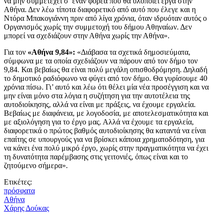
να μην συμμετέχει σ’ έναν φορέα που θα υλοποιεί έργα στην
Αθήνα. Δεν λέω τίποτα διαφορετικό από αυτό που έλεγε και η
Ντόρα Μπακογιάννη πριν από λίγα χρόνια, όταν ιδρυόταν αυτός ο
Οργανισμός χωρίς την συμμετοχή του δήμου Αθηναίων. Δεν
μπορεί να σχεδιάζουν στην Αθήνα χωρίς την Αθήνα».
Για τον
«Αθήνα 9,84»:
«Διάβασα τα σχετικά δημοσιεύματα,
σύμφωνα με τα οποία σχεδιάζουν να πάρουν από τον δήμο τον
9,84. Και βεβαίως θα είναι πολύ μεγάλη οπισθοδρόμηση. Δηλαδή
το δημοτικό ραδιόφωνο να φύγει από τον δήμο. Θα γυρίσουμε 40
χρόνια πίσω. Γι’ αυτό και λέω ότι θέλει μία νέα προσέγγιση και να
μην είναι μόνο στα λόγια η συζήτηση για την αυτοτέλεια της
αυτοδιοίκησης, αλλά να είναι με πράξεις, να έχουμε εργαλεία.
Βεβαίως με διαφάνεια, με λογοδοσία, με αποτελεσματικότητα και
με αξιολόγηση για το έργο μας. Αλλά να έχουμε τα εργαλεία,
διαφορετικά ο πρώτος βαθμός αυτοδιοίκησης θα καταντά να είναι
επαίτης σε υπουργούς για να βρίσκει κάποια χρηματοδότηση, για
να κάνει ένα πολύ μικρό έργο, χωρίς στην πραγματικότητα να έχει
τη δυνατότητα παρέμβασης στις γειτονιές, όπως είναι και το
ζητούμενο σήμερα».
Ετικέτες:
πρόσφατα
Αθήνα
Χάρης Δούκας