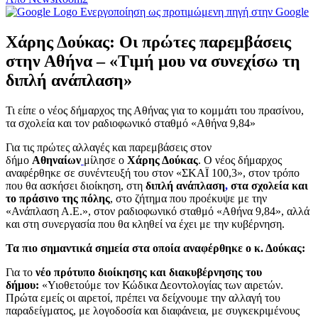
Ενεργοποίηση ως προτιμώμενη πηγή στην Google
Χάρης Δούκας: Οι πρώτες παρεμβάσεις
στην Αθήνα – «Τιμή μου να συνεχίσω τη
διπλή ανάπλαση»
Τι είπε ο νέος δήμαρχος της Αθήνας για το κομμάτι του πρασίνου,
τα σχολεία και τον ραδιοφωνικό σταθμό «Αθήνα 9,84»
Για τις πρώτες αλλαγές και παρεμβάσεις στον
δήμο
Αθηναίων
μίλησε ο
Χάρης Δούκας
. Ο νέος δήμαρχος
αναφέρθηκε σε συνέντευξή του στον «ΣΚΑΪ 100,3», στον τρόπο
που θα ασκήσει διοίκηση, στη
διπλή ανάπλαση
,
στα σχολεία και
το πράσινο της πόλης
, στο ζήτημα που προέκυψε με την
«Ανάπλαση Α.Ε.», στον ραδιοφωνικό σταθμό «Αθήνα 9,84», αλλά
και στη συνεργασία που θα κληθεί να έχει με την κυβέρνηση.
Τα πιο σημαντικά σημεία στα οποία αναφέρθηκε ο κ. Δούκας:
Για το
νέο πρότυπο διοίκησης και διακυβέρνησης του
δήμου:
«Υιοθετούμε τον Κώδικα Δεοντολογίας των αιρετών.
Πρώτα εμείς οι αιρετοί, πρέπει να δείχνουμε την αλλαγή του
παραδείγματος, με λογοδοσία και διαφάνεια, με συγκεκριμένους