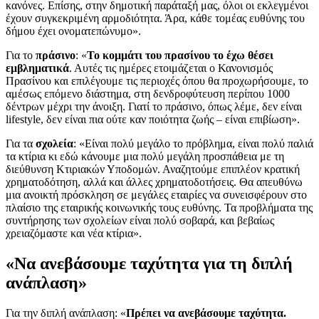
κανόνες. Επίσης, στην δημοτική παράταξή μας, όλοι οι εκλεγμένοι
έχουν συγκεκριμένη αρμοδιότητα. Άρα, κάθε τομέας ευθύνης του
δήμου έχει ονοματεπώνυμο».
Για το
πράσινο
: «
Το κομμάτι του πρασίνου το έχω θέσει
εμβληματικά
. Αυτές τις ημέρες ετοιμάζεται ο Κανονισμός
Πρασίνου και επιλέγουμε τις περιοχές όπου θα προχωρήσουμε, το
αμέσως επόμενο διάστημα, στη δενδροφύτευση περίπου 1000
δέντρων μέχρι την άνοιξη. Γιατί το πράσινο, όπως λέμε, δεν είναι
lifestyle, δεν είναι πια ούτε καν ποιότητα ζωής – είναι επιβίωση».
Για τα
σχολεία
: «Είναι πολύ μεγάλο το πρόβλημα, είναι πολύ παλιά
τα κτίρια κι εδώ κάνουμε μια πολύ μεγάλη προσπάθεια με τη
διεύθυνση Κτιριακών Υποδομών. Αναζητούμε επιπλέον κρατική
χρηματοδότηση, αλλά και άλλες χρηματοδοτήσεις. Θα απευθύνω
μια ανοικτή πρόσκληση σε μεγάλες εταιρίες να συνεισφέρουν στο
πλαίσιο της εταιρικής κοινωνικής τους ευθύνης. Τα προβλήματα της
συντήρησης των σχολείων είναι πολύ σοβαρά, και βεβαίως
χρειαζόμαστε και νέα κτίρια».
«Να ανεβάσουμε ταχύτητα για τη διπλή
ανάπλαση»
Για την διπλή ανάπλαση: «
Πρέπει να ανεβάσουμε ταχύτητα.