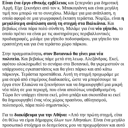
Είναι ένα έργο εθνικής εμβέλειας
και ξεπερνάει μια δημοτική
Αρχή. Είχε ξεκινήσει από τον κ. Μπακογιάννη και είναι μεγάλη
τιμή που μπορώ να το συνεχίσω. Μιλάμε για μια ανάπλαση, η
οποία αφορά σε μια γεωγραφική έκταση τεράστια. Νομίζω, είναι
η
μεγαλύτερη ανάπλαση αυτή τη στιγμή στα Βαλκάνια.
Και
βεβαίως είναι πάρα πολύ σύνθετη. Μιλάμε για ένα
νέο γήπεδο,
το
οποίο πρέπει να είναι με τις αυστηρότερες περιβαλλοντικές
προδιαγραφές, μιλάμε για γήπεδο ποδοσφαίρου, για γήπεδο του
ερασιτέχνη και για ένα τεράστιο χώρο πάρκου.
Στην πραγματικότητα
, στον Βοτανικό θα γίνει μια νέα
πολιτεία.
Και βεβαίως πάμε μετά στη λεωφ. Αλεξάνδρας. Εκεί,
αφότου ολοκληρωθεί το σενάριο στο Βοτανικό, θα γκρεμιστούν οι
υπάρχουσες εγκαταστάσεις και θα γίνει πάρκο και από κάτω
πάρκινγκ. Τεράστια προσπάθεια. Αυτή τη στιγμή προχωράμε με
μια σειρά από επιμέρους διαδικασίες, ώστε να μπορέσουμε τα
έργα στον Ελαιώνα να ξεκινήσουν και να δημιουργηθεί μια μικρή
νέα πόλη σε μια περιοχή, που είναι απολύτως υποβαθμισμένη.
Τώρα δεν υπάρχει τίποτα εκεί, μόνο μπάζα και σκουπίδια κι εκεί
θα δημιουργηθεί ένας νέος χώρος πρασίνου, αθλητισμού,
πολιτισμού, πάρα πολύ σημαντικός».
Για το
διακύβευμα για την Αθήνα:
«Από την πρώτη στιγμή, είπα
ότι θέλω να είμαι δήμαρχος όλων των Αθηναίων. Είναι ένα μεγάλο
προσωπικό στοίχημα οι δεσμεύσεις μου να προχωρήσουν και αυτό