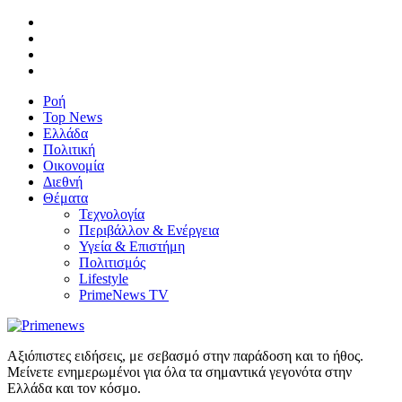
Ροή
Top News
Ελλάδα
Πολιτική
Οικονομία
Διεθνή
Θέματα
Τεχνολογία
Περιβάλλον & Ενέργεια
Υγεία & Επιστήμη
Πολιτισμός
Lifestyle
PrimeNews TV
Αξιόπιστες ειδήσεις, με σεβασμό στην παράδοση και το ήθος.
Μείνετε ενημερωμένοι για όλα τα σημαντικά γεγονότα στην
Ελλάδα και τον κόσμο.