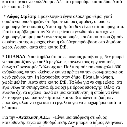
και ότι πρέπει να επιλέξουμε. Λέω ότι μπορούμε και τα δύο. Αυτό
είπε και το ΣτΕ.
*
Λόφος Στρέφη:
Προεκλογικά έγινε ολόκληρο θέμα, γιατί
ορισμένοι υποστήριζαν ότι δρουν κάποιες ομάδες, οι οποίες
δημιουργούν φασαρίες. Υποστήριξα ότι δεν είναι έτσι τα πράγματα.
Γιατί το πρόβλημα στον Στρέφη είναι οι γεωδαισίες και όχι να
δημιουργήσουμε μπαλκόνια στις κορυφές, και ότι αυτό που ζητούν
οι κάτοικοι της περιοχής είναι η ελεύθερη πρόσβαση στο δημόσιο
χώρο. Λοιπόν, αυτά είπε και το ΣτΕ.
*
ΟΠΑΝΔΑ
: Υποστηρίζω ότι σε περιόδους μετάβασης, δεν μπορεί
να αποφασίζουν για πολύ μεγάλους κοινωνικούς οργανισμούς,
όπως ο Οργανισμός Άθλησης και Πολιτισμού που απασχολεί 800
ανθρώπους, να τον κλείνουν και να πρέπει να τον ενσωματώσω σε
κενό χρόνου, την 1η Ιανουαρίου στον δήμο. Είναι μία κίνηση,
χωρίς μελέτη. Αυτό είπε και το ΣτΕ. Τα λέω για να σημειώσω, ότι
εγώ θέλω τη συνεργασία, όμως όχι με όρους υποταγής. Θέλω να
ενώσω όχι να διχάσω, αλλά σε μία κατεύθυνση, η οποία να είναι
λειτουργική και αποτελεσματική και να βελτιώνει τη ζωή των
πολιτών, αλλά να έχω και τα εργαλεία για να προχωρήσω αυτά τα
θέματα».
Για την
«Ανάπλαση Α.Ε.»
: «Είναι μια απόφαση σε λάθος
κατεύθυνση. Είναι οπισθοδρόμηση. Δεν μπορεί ο δήμος Αθηναίων