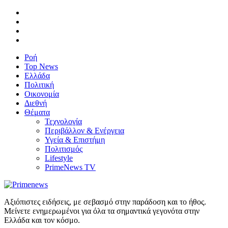
Ροή
Top News
Ελλάδα
Πολιτική
Οικονομία
Διεθνή
Θέματα
Τεχνολογία
Περιβάλλον & Ενέργεια
Υγεία & Επιστήμη
Πολιτισμός
Lifestyle
PrimeNews TV
Αξιόπιστες ειδήσεις, με σεβασμό στην παράδοση και το ήθος.
Μείνετε ενημερωμένοι για όλα τα σημαντικά γεγονότα στην
Ελλάδα και τον κόσμο.