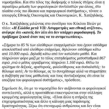
νομοσχεδίου. Και στο τέλος της διαδρομής ο τελικός στόχος είναι η
περαιτέρω μείωση των φορολογικών συντελεστών για όλους, στο
πλαίσιο ενός πιο δίκαιου και παραγωγικού συστήματος»,
τόνισε ο
υπουργός Εθνικής Οικονομίας και Οικονομικών, Κ. Χατζηδάκης.
Ο κ. Χατζηδάκης μιλώντας στο συνέδριο του Κύκλου Ιδεών με
τίτλο:
«Η Ελλάδα μετά VII: Ασυμμετρίες και εθνική ατζέντα»,
ανέφερε ότι «κανείς δεν λέει ότι δεν υπάρχει φοροδιαφυγή. Το
πρόβλημα ξεκινά όταν πας να το αντιμετωπίσεις».
«Σήμερα το 85 % των ελεύθερων επαγγελματιών που έχουν εισόδημα
αποκλειστικά από ελεύθερο επάγγελμα, δηλώνουν εισόδημα κάτω
από 10.000 ευρώ. Δηλαδή κάτω από τον κατώτατο μισθό. Και
πληρώνουν φόρο μαζί με το τέλος επιτηδεύματος μεσοσταθμικά 867
ευρώ ,ενώ ο μέσος εργαζόμενος πληρώνει 1.160 ευρώ. Θέτω το
ερώτημα σε δεξιούς, αριστερούς, φιλελεύθερους και σοσιαλιστές: το
θέλουμε αυτό; Αν το θέλουμε, ας το συνεχίσουμε αλλά να σταματήσει
η συζήτηση για τους μισθωτούς και τους συνταξιούχους ότι είναι τα
υποζύγια του φορολογικού συστήματος»,
πρόσθεσε.
Σημείωσε δε, ότι με το νομοσχέδιο δεν αυξάνονται οι φορολογικοί
συντελεστές, αλλά η προσπάθεια επικεντρώνεται στην σύλληψη
κρυμμένης φορολογητέας ύλης. «Είναι άλλο η στήριξη της
επιχειρηματικότητας και άλλο η κάλυψη μιας παράνομης
δραστηριότητας. Ξέρω ότι στεναχωρώ ανθρώπους και δεν είναι