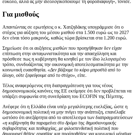
εύκολο, αλλά ας μην ιδεολογικοποιούμε τη φοροδιαφυγή», τόνισε.
Για μισθούς
Απαντώντας σε ερωτήσεις ο κ. Χατζηδάκης υπογράμμισε ότι ο
στόχος για αύξηση του μέσου μισθού στα 1.500 ευρώ ως το 2027
δεν είναι τόσο μακρινός, καθώς τώρα βρίσκεται στα 1.200 ευρώ.
Σημείωσε ότι οι αυξήσεις μισθών που προηγήθηκαν δεν είχαν
επίπτωση στην ανταγωνιστικότητα και την απασχόληση και
πρόσθεσε πως η κυβέρνηση θα κινηθεί με τον ίδιο λελογισμένο
τρόπο, συνδυάζοντας την οικονομική αποτελεσματικότητα με την
κοινωνική ευαισθησία.
«Δεν βάζουμε το κάρο μπροστά από το
άλογο, ούτε ξεφεύγουμε από το στόχο»,
είπε.
Τέλος αναφερόμενος στη διαπραγμάτευση για τους νέους
δημοσιονομικούς κανόνες της ΕΕ εκτίμησε ότι δεν προβλέπεται να
υπάρξει συμφωνία στη συνεδρίαση του ECOFIN της Πέμπτης.
Ανέφερε ότι η Ελλάδα είναι υπέρ μεγαλύτερης ευελιξίας, ώστε η
δημοσιονομική πολιτική να μην πνίγει την ανάπτυξη, επανέλαβε
ωστόσο ότι ανεξάρτητα από το αποτέλεσμα των διαπραγματεύσεων
«η κυβέρνηση θα παραμείνει στο δρόμο της δημοσιονομικής
σοβαρότητας και πειθαρχίας, με φιλοεπενδυτική πολιτική που
δημιουργεί θέσεις εργασίας και προϋποθέσεις για κοινωνικό μέρισμα,