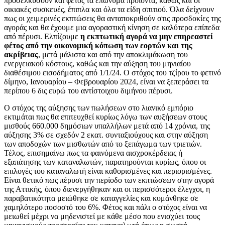
προσελκύσουν και φέτος τα επώνυμα προϊόντα, καθώς και οι
οικιακές συσκευές, έπιπλα και όλα τα είδη σπιτιού. Όλα δείχνουν
πως οι χειμερινές εκπτώσεις θα ανταποκριθούν στις προσδοκίες της
αγοράς και θα έχουμε μια αγοραστική κίνηση σε καλύτερα επίπεδα
από πέρυσι. Ελπίζουμε
η εκπτωτική αγορά να μην επηρεαστεί
φέτος από την οικονομική κόπωση των εορτών και της
ακρίβειας
, μετά μάλιστα και από την αποκλιμάκωση του
ενεργειακού κόστους, καθώς και την αύξηση του μηνιαίου
διαθέσιμου εισοδήματος από 1/1/24. Ο στόχος του τζίρου το φετινό
δίμηνο, Ιανουαρίου – Φεβρουαρίου 2024, είναι να ξεπεράσει τα
περίπου 6 δις ευρώ του αντίστοιχου διμήνου πέρυσι.
Ο στόχος της αύξησης των πωλήσεων στο λιανικό εμπόριο
εκτιμάται πως θα επιτευχθεί κυρίως λόγω των αυξήσεων στους
μισθούς 660.000 δημόσιων υπαλλήλων μετά από 14 χρόνια, της
αύξησης 3% σε σχεδόν 2 εκατ. συνταξιούχους και στην αύξηση
των αποδοχών των μισθωτών από το ξεπάγωμα των τριετιών.
Τέλος, επισημαίνω πως τα φαινόμενα αισχροκέρδειας ή
εξαπάτησης των καταναλωτών, παρατηρούνται κυρίως, όπου οι
επιλογές του καταναλωτή είναι καθορισμένες και περιορισμένες.
Είναι θετικό πως πέρυσι την περίοδο των εκπτώσεων στην αγορά
της Αττικής, όπου διενεργήθηκαν και οι περισσότεροι έλεγχοι, η
παραβατικότητα μειώθηκε σε καταγγελίες και κυμάνθηκε σε
χαμηλότερο ποσοστό του 6%. Φέτος και πάλι ο στόχος είναι να
μειωθεί μέχρι να μηδενιστεί με κάθε μέσο που ενισχύει τους