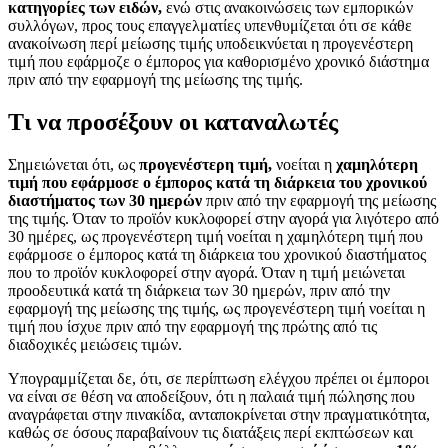
κατηγορίες των ειδών,
ενώ στις ανακοινώσεις των εμπορικών
συλλόγων, προς τους επαγγελματίες υπενθυμίζεται ότι σε κάθε
ανακοίνωση περί μείωσης τιμής υποδεικνύεται η προγενέστερη
τιμή που εφάρμοζε ο έμπορος για καθορισμένο χρονικό διάστημα
πριν από την εφαρμογή της μείωσης της τιμής.
Τι να προσέξουν οι καταναλωτές
Σημειώνεται ότι, ως
προγενέστερη τιμή,
νοείται η
χαμηλότερη
τιμή που εφάρμοσε ο έμπορος κατά τη διάρκεια του χρονικού
διαστήματος των 30 ημερών
πριν από την εφαρμογή της μείωσης
της τιμής. Όταν το προϊόν κυκλοφορεί στην αγορά για λιγότερο από
30 ημέρες, ως προγενέστερη τιμή νοείται η χαμηλότερη τιμή που
εφάρμοσε ο έμπορος κατά τη διάρκεια του χρονικού διαστήματος
που το προϊόν κυκλοφορεί στην αγορά. Όταν η τιμή μειώνεται
προοδευτικά κατά τη διάρκεια των 30 ημερών, πριν από την
εφαρμογή της μείωσης της τιμής, ως προγενέστερη τιμή νοείται η
τιμή που ίσχυε πριν από την εφαρμογή της πρώτης από τις
διαδοχικές μειώσεις τιμών.
Υπογραμμίζεται δε, ότι, σε περίπτωση ελέγχου πρέπει οι έμποροι
να είναι σε θέση να αποδείξουν, ότι η παλαιά τιμή πώλησης που
αναγράφεται στην πινακίδα, ανταποκρίνεται στην πραγματικότητα,
καθώς σε όσους παραβαίνουν τις διατάξεις περί εκπτώσεων και