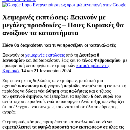
Ενεργοποίηση ως προτιμώμενη πηγή στην Google
Χειμερινές εκπτώσεις: Ξεκινούν με
μεγάλες προσδοκίες – Ποιες Κυριακές θα
ανοίξουν τα καταστήματα
Πόσο θα διαρκέσουν και τι να προσέξουν οι καταναλωτές
Ξεκινούν οι
χειμερινές εκπτώσεις
από τη
Δευτέρα 8
Ιανουαρίου
και θα διαρκέσουν έως και το
τέλος Φεβρουαρίου
, με
προαιρετική λειτουργία των εμπορικών
καταστημάτων τις
Κυριακές
14
και
21
Ιανουαρίου 2024.
Σύμφωνα με τις δηλώσεις των εμπόρων, μετά από μια
σχετικά
ικανοποιητική
γιορτινή
περίοδο
, αναμένεται η εκπτωτική
περίοδος να δώσει νέα
ώθηση
στις
πωλήσεις
και ο τζίρος
του
φετινού
διμήνου
, να ξεπεράσει τα περίπου
6 δισ. ευρώ
του
αντίστοιχου περυσινού, ενώ το υπουργείο Ανάπτυξης υπενθυμίζει
ότι οι έλεγχοι είναι συνεχείς και εντατικοί σε όλο το εύρος της
αγοράς.
Ο εμπορικός κόσμος, προτρέπει το καταναλωτικό κοινό
να
εκμεταλλευτεί τα υψηλά ποσοστά των εκπτώσεων σε όλες τις