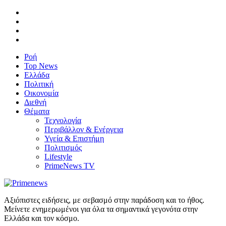
Ροή
Top News
Ελλάδα
Πολιτική
Οικονομία
Διεθνή
Θέματα
Τεχνολογία
Περιβάλλον & Ενέργεια
Υγεία & Επιστήμη
Πολιτισμός
Lifestyle
PrimeNews TV
Αξιόπιστες ειδήσεις, με σεβασμό στην παράδοση και το ήθος.
Μείνετε ενημερωμένοι για όλα τα σημαντικά γεγονότα στην
Ελλάδα και τον κόσμο.