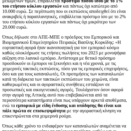
μειωμένων τιμών, επιβάλλεται
πρόστιμο ποσού ίσου με το 1%
του ετήσιου κύκλου εργασιών
και πάντως όχι κατώτερο από
10.000 ευρώ. Σε περίπτωση που οι εκπτώσεις αποδειχθεί ότι είναι
ανακριβείς ή παραπλανητικές, επιβάλλεται πρόστιμο ίσο με το 2%
του ετήσιου κύκλου εργασιών και πάντως όχι μικρότερο των
20.000 ευρώ.
Όπως δήλωσε στο ΑΠΕ-ΜΠΕ ο πρόεδρος του Εμπορικού και
Βιομηχανικού Επιμελητηρίου Πειραιώς Βασίλης Κορκίδης: «Η
εορταστική αγορά ήταν ικανοποιητική για τον εμπορικό κόσμο
καθώς ολοκλήρωσε τις ετήσιες πωλήσεις του 2023 με μονοψήφια
αύξηση στο λιανικό εμπόριο. Αντίστοιχα με θετικό πρόσημο
προσδοκούν οι έμποροι να ξεκινήσει και η νέα χρονιά, με τις
χειμερινές τακτικές εκπτώσεις, τόσο για τις εμπορικές επιχειρήσεις,
όσο και για τους καταναλωτές. Οι προτιμήσεις των καταναλωτών
κατά τη διάρκεια των τακτικών εκπτώσεων του χειμώνα, είναι
καθιερωμένες και οι αγοραστικές συνήθειες εστιάζουν σε
προσωπικές και οικογενειακές αγορές. Τουλάχιστον όσον αφορά
στην αγορά της Αττικής αυτό που επιβεβαιώνεται από τα
περισσότερα καταστήματα είναι πως υπάρχουν αρκετά αποθέματα,
ενώ τα
εμπορικά με είδη ένδυσης και υπόδησης θα είναι και
πάλι πρώτα σε επισκεψιμότητα
με την αγοραστική κίνηση να
επικεντρώνεται στα χειμερινά ρούχα.
Όπως κάθε χρόνο το ενδιαφέρον των καταναλωτών αναμένεται να