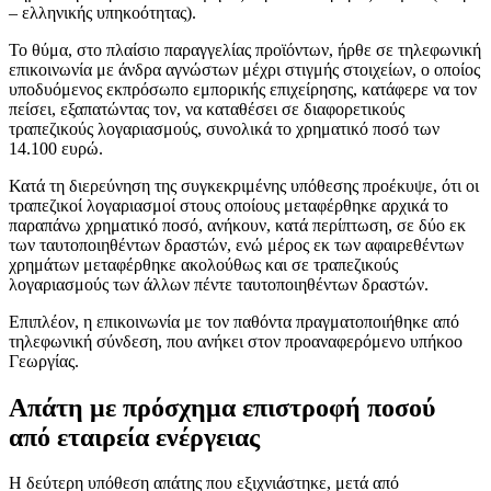
– ελληνικής υπηκοότητας).
Το θύμα, στο πλαίσιο παραγγελίας προϊόντων, ήρθε σε τηλεφωνική
επικοινωνία με άνδρα αγνώστων μέχρι στιγμής στοιχείων, ο οποίος
υποδυόμενος εκπρόσωπο εμπορικής επιχείρησης, κατάφερε να τον
πείσει, εξαπατώντας τον, να καταθέσει σε διαφορετικούς
τραπεζικούς λογαριασμούς, συνολικά το χρηματικό ποσό των
14.100 ευρώ.
Κατά τη διερεύνηση της συγκεκριμένης υπόθεσης προέκυψε, ότι οι
τραπεζικοί λογαριασμοί στους οποίους μεταφέρθηκε αρχικά το
παραπάνω χρηματικό ποσό, ανήκουν, κατά περίπτωση, σε δύο εκ
των ταυτοποιηθέντων δραστών, ενώ μέρος εκ των αφαιρεθέντων
χρημάτων μεταφέρθηκε ακολούθως και σε τραπεζικούς
λογαριασμούς των άλλων πέντε ταυτοποιηθέντων δραστών.
Επιπλέον, η επικοινωνία με τον παθόντα πραγματοποιήθηκε από
τηλεφωνική σύνδεση, που ανήκει στον προαναφερόμενο υπήκοο
Γεωργίας.
Απάτη με πρόσχημα επιστροφή ποσού
από εταιρεία ενέργειας
Η δεύτερη υπόθεση απάτης που εξιχνιάστηκε, μετά από