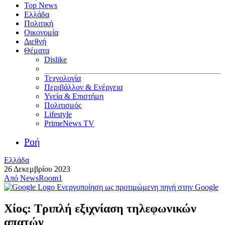
Top News
Ελλάδα
Πολιτική
Οικονομία
Διεθνή
Θέματα
Dislike
Τεχνολογία
Περιβάλλον & Ενέργεια
Υγεία & Επιστήμη
Πολιτισμός
Lifestyle
PrimeNews TV
Ροή
Ελλάδα
26 Δεκεμβρίου 2023
Από
NewsRoom1
Ενεργοποίηση ως προτιμώμενη πηγή στην Google
Χίος: Τριπλή εξιχνίαση τηλεφωνικών
απατών