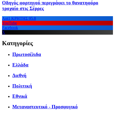
Οδηγός φορτηγού περιγράφει το θανατηφόρο
τροχαίο στις Σέρρες
Ant1 ΚΡΗΤΗΣ 95.8
YouTube
Facebook
X
Κατηγορίες
Πρωτοσέλιδα
Ελλάδα
Διεθνή
Πολιτική
Εθνικά
Μεταναστευτικό - Προσφυγικό