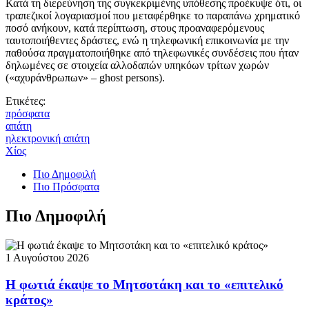
Κατά τη διερεύνηση της συγκεκριμένης υπόθεσης προέκυψε ότι, οι
τραπεζικοί λογαριασμοί που μεταφέρθηκε το παραπάνω χρηματικό
ποσό ανήκουν, κατά περίπτωση, στους προαναφερόμενους
ταυτοποιήθεντες δράστες, ενώ η τηλεφωνική επικοινωνία με την
παθούσα πραγματοποιήθηκε από τηλεφωνικές συνδέσεις που ήταν
δηλωμένες σε στοιχεία αλλοδαπών υπηκόων τρίτων χωρών
(«αχυράνθρωπων» – ghost persons).
Ετικέτες:
πρόσφατα
απάτη
ηλεκτρονική απάτη
Χίος
Πιο Δημοφιλή
Πιο Πρόσφατα
Πιο Δημοφιλή
1 Αυγούστου 2026
Η φωτιά έκαψε το Μητσοτάκη και το «επιτελικό
κράτος»