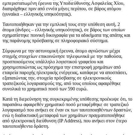
εμπεριστατωμένη έρευνα της Υποδιεύθυνσης Ασφαλείας Χίου,
διαπράχθηκε πριν από εννέα μήνες περίπου, σε βάρος ατόμου
(γυναίκα – ελληνικής υπηκοότητας).
Ταυτοποιήθηκαν για την εμπλοκή τους στην υπόθεση αυτή, 2
άτομα (άνδρες – ελληνικής υπηκοότητας), σε βάρος των οποίων
σχηματίστηκε ποινική δικογραφία για τα αδικήματα της απάτης και
της παράνομης πρόσβασης σε πληροφοριακό σύστημα.
Σύμφωνα με την αστυνομική έρευνα, άτομο αγνώστων μέχρι
στιγμής στοιχείων επικοινώνησε τηλεφωνικά με την παθούσα,
προσποιούμενος υπάλληλο λογιστικού γραφείου και
χρησιμοποιώντας ως πρόσχημα την επιστροφή χρημάτων από
εταιρεία παροχής ηλεκτρικής ενέργειας, κατάφερε να αποσπάσει,
εξαπατώντας την, στοιχεία πρόσβασης σε ηλεκτρονικούς
τραπεζικούς λογαριασμούς της, από τους οποίους αφαιρέθηκε
συνολικά το χρηματικό ποσό των 590 ευρώ.
Κατά τη διερεύνηση της συγκεκριμένης υπόθεσης προέκυψε ότι, το
παραπάνω αφαιρεθέν χρηματικό ποσό μεταφέρθηκε σε τραπεζικό
λογαριασμό που ανήκει σε έναν εκ των ταυτοποιηθέντων δραστών,
ενώ η διαδικτυακή μεταφορά των χρημάτων πραγματοποιήθηκε
από ηλεκτρονική διεύθυνση (IP Address), που ανήκει στον έτερο
ταυτοποιήθεντα δράστη.