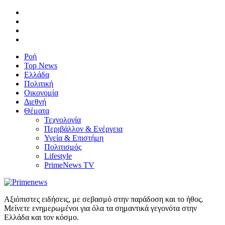
Ροή
Top News
Ελλάδα
Πολιτική
Οικονομία
Διεθνή
Θέματα
Τεχνολογία
Περιβάλλον & Ενέργεια
Υγεία & Επιστήμη
Πολιτισμός
Lifestyle
PrimeNews TV
Αξιόπιστες ειδήσεις, με σεβασμό στην παράδοση και το ήθος.
Μείνετε ενημερωμένοι για όλα τα σημαντικά γεγονότα στην
Ελλάδα και τον κόσμο.