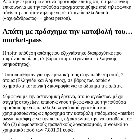
Από την περαιτέρω έρευνα προέκυψε επίσης ότι, η τηλεφωνική
επικοινωνία με την παθούσα πραγματοποιήθηκε από τηλεφωνική
σύνδεση που ήταν δηλωμένη σε στοιχεία αλλοδαπού
(«αχυράνθρωπος» – ghost person).
Απάτη με πρόσχημα την καταβολή του…
market-pass
Η τρίτη υπόθεση απάτης που εξιχνιάστηκε διαπράχθηκε προ
τριμήνου περίπου, σε βάρος ατόμου (γυναίκα – ελληνικής
υπηκοότητας).
Ταυτοποιήθηκαν για την εμπλοκή τους στην υπόθεση αυτή, 2
άτομα (Ελληνίδα και Αρμένιος), σε βάρος των οποίων
σχηματίστηκε ποινική δικογραφία για το αδίκημα της απάτης.
Σύμφωνα με την αστυνομική έρευνα, άτομο αγνώστων μέχρι
στιγμής στοιχείων, επικοινώνησε τηλεφωνικά με την παθούσα
προσποιούμενος υπάλληλο λογιστικού γραφείου και
χρησιμοποιώντας ως πρόσχημα την καταβολή επιδόματος «market
pass», κατάφερε να την πείσει, εξαπατώντας την, να καταθέσει σε
δύο (2) διαφορετικούς τραπεζικούς λογαριασμούς, συνολικά το
χρηματικό ποσό των 7.801,91 ευρώ.