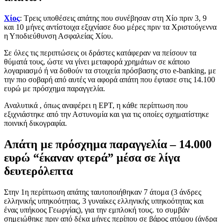
Χίος
: Τρεις υποθέσεις απάτης που συνέβησαν στη Χίο πριν 3, 9
και 10 μήνες αντίστοιχα εξιχνίασε δυο μέρες πριν τα Χριστούγεννα
η Υποδιεύθυνση Ασφαλείας Χίου.
Σε όλες τις περιπτώσεις οι δράστες κατάφεραν να πείσουν τα
θύματά τους, ώστε να γίνει μεταφορά χρημάτων σε κάποιο
λογαριασμό ή να δοθούν τα στοιχεία πρόσβασης στο e-banking, με
την πιο σοβαρή από αυτές να αφορά απάτη που έφτασε στις 14.100
ευρώ με πρόσχημα παραγγελία.
Αναλυτικά , όπως αναφέρει η ΕΡΤ, η κάθε περίπτωση που
εξιχνιάστηκε από την Αστυνομία και για τις οποίες σχηματίστηκε
ποινική δικογραφία.
Απάτη με πρόσχημα παραγγελία – 14.000
ευρώ “έκαναν φτερά” μέσα σε λίγα
δευτερόλεπτα
Στην 1η περίπτωση απάτης ταυτοποιήθηκαν 7 άτομα (3 άνδρες
ελληνικής υπηκοότητας, 3 γυναίκες ελληνικής υπηκοότητας και
ένας υπήκοος Γεωργίας), για την εμπλοκή τους. το συμβάν
σημειώθηκε πριν από δέκα μήνες περίπου σε βάρος ατόμου (άνδρα