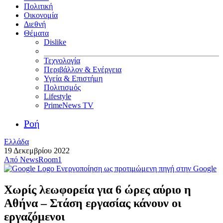
Πολιτική
Οικονομία
Διεθνή
Θέματα
Dislike
Τεχνολογία
Περιβάλλον & Ενέργεια
Υγεία & Επιστήμη
Πολιτισμός
Lifestyle
PrimeNews TV
Ροή
Ελλάδα
19 Δεκεμβρίου 2022
Από
NewsRoom1
Ενεργοποίηση ως προτιμώμενη πηγή στην Google
Χωρίς λεωφορεία για 6 ώρες αύριο η
Αθήνα – Στάση εργασίας κάνουν οι
εργαζόμενοι