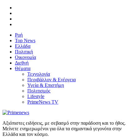
Ροή
Top News
Ελλάδα
Πολιτική
Οικονομία
Διεθνή
Θέματα
Τεχνολογία
Περιβάλλον & Ενέργεια
Υγεία & Επιστήμη
Πολιτισμός
Lifestyle
PrimeNews TV
Αξιόπιστες ειδήσεις, με σεβασμό στην παράδοση και το ήθος.
Μείνετε ενημερωμένοι για όλα τα σημαντικά γεγονότα στην
Ελλάδα και τον κόσμο.