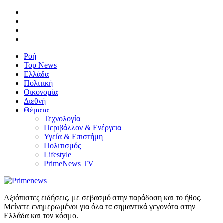
Ροή
Top News
Ελλάδα
Πολιτική
Οικονομία
Διεθνή
Θέματα
Τεχνολογία
Περιβάλλον & Ενέργεια
Υγεία & Επιστήμη
Πολιτισμός
Lifestyle
PrimeNews TV
Αξιόπιστες ειδήσεις, με σεβασμό στην παράδοση και το ήθος.
Μείνετε ενημερωμένοι για όλα τα σημαντικά γεγονότα στην
Ελλάδα και τον κόσμο.