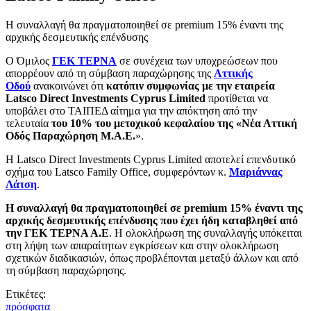
Η συναλλαγή θα πραγματοποιηθεί σε premium 15% έναντι της
αρχικής δεσμευτικής επένδυσης
O Όμιλος
ΓΕΚ ΤΕΡΝΑ
σε συνέχεια των υποχρεώσεων που
απορρέουν από τη σύμβαση παραχώρησης της
Αττικής
Οδού
ανακοινώνει ότι
κατόπιν συμφωνίας με την εταιρεία
Latsco Direct Investments Cyprus Limited
προτίθεται να
υποβάλει στο ΤΑΙΠΕΔ αίτημα για την απόκτηση από την
τελευταία
του 10% του μετοχικού κεφαλαίου της «Νέα Αττική
Οδός Παραχώρηση Μ.Α.Ε.
».
Η Latsco Direct Investments Cyprus Limited αποτελεί επενδυτικό
σχήμα του Latsco Family Office, συμφερόντων κ.
Μαριάννας
Λάτση
.
Η συναλλαγή θα πραγματοποιηθεί σε premium 15% έναντι της
αρχικής δεσμευτικής επένδυσης που έχει ήδη καταβληθεί από
την ΓΕΚ ΤΕΡΝΑ Α.Ε
. Η ολοκλήρωση της συναλλαγής υπόκειται
στη λήψη των απαραίτητων εγκρίσεων και στην ολοκλήρωση
σχετικών διαδικασιών, όπως προβλέπονται μεταξύ άλλων και από
τη σύμβαση παραχώρησης.
Ετικέτες:
πρόσφατα