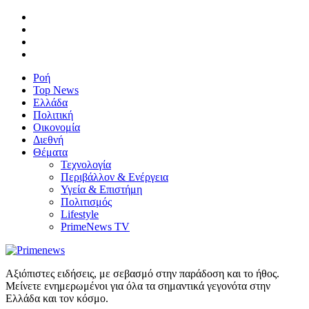
Ροή
Top News
Ελλάδα
Πολιτική
Οικονομία
Διεθνή
Θέματα
Τεχνολογία
Περιβάλλον & Ενέργεια
Υγεία & Επιστήμη
Πολιτισμός
Lifestyle
PrimeNews TV
Αξιόπιστες ειδήσεις, με σεβασμό στην παράδοση και το ήθος.
Μείνετε ενημερωμένοι για όλα τα σημαντικά γεγονότα στην
Ελλάδα και τον κόσμο.