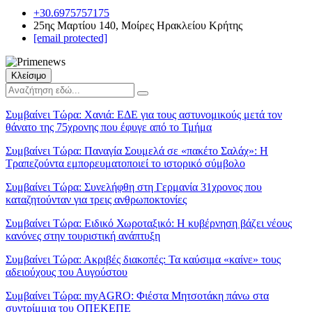
+30.6975757175
25ης Μαρτίου 140, Μοίρες Ηρακλείου Κρήτης
[email protected]
Κλείσιμο
Συμβαίνει Τώρα:
Χανιά: ΕΔΕ για τους αστυνομικούς μετά τον
θάνατο της 75χρονης που έφυγε από το Τμήμα
Συμβαίνει Τώρα:
Παναγία Σουμελά σε «πακέτο Σαλάχ»: Η
Τραπεζούντα εμπορευματοποιεί το ιστορικό σύμβολο
Συμβαίνει Τώρα:
Συνελήφθη στη Γερμανία 31χρονος που
καταζητούνταν για τρεις ανθρωποκτονίες
Συμβαίνει Τώρα:
Ειδικό Χωροταξικό: Η κυβέρνηση βάζει νέους
κανόνες στην τουριστική ανάπτυξη
Συμβαίνει Τώρα:
Ακριβές διακοπές: Τα καύσιμα «καίνε» τους
αδειούχους του Αυγούστου
Συμβαίνει Τώρα:
myAGRO: Φιέστα Μητσοτάκη πάνω στα
συντρίμμια του ΟΠΕΚΕΠΕ