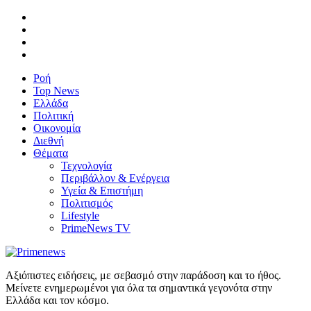
Ροή
Top News
Ελλάδα
Πολιτική
Οικονομία
Διεθνή
Θέματα
Τεχνολογία
Περιβάλλον & Ενέργεια
Υγεία & Επιστήμη
Πολιτισμός
Lifestyle
PrimeNews TV
Αξιόπιστες ειδήσεις, με σεβασμό στην παράδοση και το ήθος.
Μείνετε ενημερωμένοι για όλα τα σημαντικά γεγονότα στην
Ελλάδα και τον κόσμο.