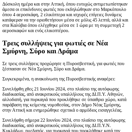
Δύσκολη ημέρα και στην Αττική, όπου ευτυχώς αντιμετωπίστηκαν
άμεσα οι επικίνδυνες φωτιές που εκδηλώθηκαν στο Μαρκόπουλο
όπου 4 αεροσκάφη, 2 ελικόπτερα και ισχυρές επίγειες δυνάμεις
κατάφεραν να την οριοθετήσουν μέσα σε μόλις 45 λεπτά, αλλά και
στα Καλύβια όπου ελέγχθηκε μέσα σε 1 ώρα με τη συμμετοχή 2
αεροσκαφών και ενός ελικοπτέρου.
Τρεις συλλήψεις για φωτιές σε Νέα
Σμύρνη, Σύρο και Δράμα
Σε τρεις συλλήψεις προχώρησε η Πυροσβεστική, για φωτιές που
ξέσπασαν σε Νέα Σμύρνη, Σύρο και Δράμα.
Συγκεκριμένα, η ανακοίνωση της Πυροσβεστικής αναφέρει:
Συνελήφθη χθες 21 Ιουνίου 2024, στο πλαίσιο της αυτόφωρης
διαδικασίας, από ανακριτικούς υπαλλήλους της ΔΙ.Π.Υ. Αθηνών,
αλλοδαπή, για πυρκαγιά που προκλήθηκε σε ύπαιθριο χώρο, κατά
παράβαση της κείμενης νομοθεσίας, στον Δήμο Νέας Σμύρνης,
στην Αττική και ενημερώθηκε σχετικά ο αρμόδιος εισαγγελέας.
Συνελήφθη σήμερα 22 Ιουνίου 2024, στο πλαίσιο της αυτόφωρης
διαδικασίας, από ανακριτικούς υπαλλήλους της ΔΙ.Π.Υ.Ν.
Κυκλάδων, ημεδαπός, για πυρκαγιά που προκλήθηκε κατά την