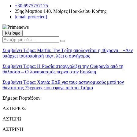
+30.6975757175
25ης Μαρτίου 140, Μοίρες Ηρακλείου Κρήτης
[email protected]
Κλείσιμο
Συμβαίνει Τώρα:
Marfin: Την Τρίτη απολογείται η 46χρονη – «Δεν
υπάρχει ταυτοποίησή της», λέει ο συνήγορος
Συμβαίνει Τώρα:
Η Ρωσία στραγγαλίζει την Ουκρανία από τη
θάλασσα – Ο λογαριασμός περνά στην Ευρώπη
Συμβαίνει Τώρα:
Χανιά: ΕΔΕ για τους αστυνομικούς μετά τον
θάνατο της 75χρονης που έφυγε από το Τμήμα
Σήμερα Γιορτάζουν:
ΑΣΤΕΡΙΟΣ
ΑΣΤΕΡΩ
ΑΣΤΡΙΝΗ