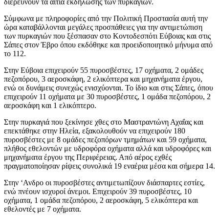
διερευνούν τα αίτια εκδήλωσης των πυρκαγιών.
Σύμφωνα με πληροφορίες από την Πολιτική Προστασία αυτή την
ώρα καταβάλλονται μεγάλες προσπάθειες για την αντιμετώπιση
των πυρκαγιών που ξέσπασαν στο Κοντοδεσπότι Εύβοιας και στις
Σάπες στον Έβρο όπου εκδόθηκε και προειδοποιητικό μήνυμα από
το 112.
Στην Εύβοια επιχειρούν 55 πυροσβέστες, 17 οχήματα, 2 ομάδες
πεζοπόρου, 3 αεροσκάφη, 2 ελικόπτερα και μηχανήματα έργου,
ενώ οι δυνάμεις συνεχώς ενισχύονται. Το ίδιο και στις Σάπες, όπου
επιχειρούν 11 οχήματα με 30 πυροσβέστες, 1 ομάδα πεζοπόρου, 2
αεροσκάφη και 1 ελικόπτερο.
Στην πυρκαγιά που ξεκίνησε χθες στο Μαστραντώνη Αχαΐας και
επεκτάθηκε στην Ηλεία, εξακολουθούν να επιχειρούν 180
πυροσβέστες με 8 ομάδες πεζοπόρων τμημάτων και 59 οχήματα,
πλήθος εθελοντών με υδροφόρα οχήματα αλλά και υδροφόρες και
μηχανήματα έργου της Περιφέρειας. Από αέρος εχθές
πραγματοποίησαν ρίψεις συνολικά 19 εναέρια μέσα και σήμερα 14.
Στην ‘Ανδρο οι πυροσβέστες αντιμετωπίζουν διάσπαρτες εστίες,
ενώ πνέουν ισχυροί άνεμοι. Επιχειρούν 39 πυροσβέστες, 10
οχήματα, 1 ομάδα πεζοπόρου, 2 αεροσκάφη, 5 ελικόπτερα και
εθελοντές με 7 οχήματα.