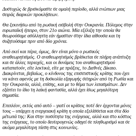
Δυστυχώς δε βρισκόμαστε σε ομαλή περίοδο, αλλά ενώπιων μιας
σειράς διαρκών προκλήσεων.
Θα ξεκινήσω από τη ρωσική εισβολή στην Ουκρανία. Πόλεμος στην
ευρωπαϊκή ήπειρο, στον 21ο αιώνα. Μία εξέλιξη την οποία θα
θεωρούσαμε ασύλληπτη εάν ήμασταν στην ίδια αίθουσα και τη
συζητούσαμε πριν από δύο χρόνια.
Από εκεί και πέρα, όμως, δεν είναι μόνο ο ρωσικός
αναθεωρητισμός. Ο αναθεωρητισμός βρίσκεται σε πλήρη ανάπτυξη
και σε άλλες περιοχές, και οι δυνάμεις του αναθεωρητισμού
καταπατούν, είτε λεκτικά, είτε με πράξεις, το Διεθνές Δίκαιο.
Διακρίνεται, βεβαίως, ο κίνδυνος της επισιτιστικής κρίσης που έχει
να κάνει αφενός με τη δυσκολία εξαγωγής σιτηρών από τη Ρωσία και
την Ουκρανία, αλλά, επίσης, και με το θέμα των λιπασμάτων. Δεν
εξάπτει το ίδιο τη λαϊκή φαντασία, αλλά έχει ίσως μεγαλύτερη
σημασία.
Επιπλέον, εκτός από αυτό – γιατί οι κρίσεις ποτέ δεν έρχονται μόνες
τους – υπάρχει η ενεργειακή κρίση η οποία εξελίσσεται και στα δύο
μέτωπά της: Και στην ποσότητα της ενέργειας, αλλά και στο κόστος
της ενέργειας, το οποίο δευτερογενώς οδηγεί σε πληθωρισμό και σε
ακόμα μεγαλύτερη πίεση στις κοινωνίες.