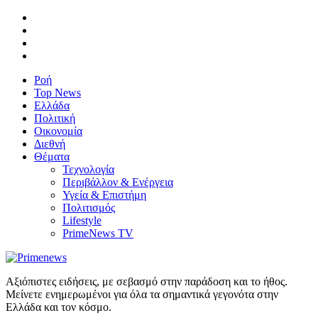
Ροή
Top News
Ελλάδα
Πολιτική
Οικονομία
Διεθνή
Θέματα
Τεχνολογία
Περιβάλλον & Ενέργεια
Υγεία & Επιστήμη
Πολιτισμός
Lifestyle
PrimeNews TV
Αξιόπιστες ειδήσεις, με σεβασμό στην παράδοση και το ήθος.
Μείνετε ενημερωμένοι για όλα τα σημαντικά γεγονότα στην
Ελλάδα και τον κόσμο.