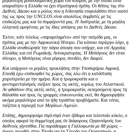
μεγαλύτερη μουσουλμανική χώρα του κόσμου, με την οποία είναι
απαραίτητο η Ελλάδα να έχει στρατηγική σχέση. Οι θέσεις της στο
Διεθνές Δίκαιο και ο ρόλος που η Ινδονησία επιφυλάσσει στον εαυτό
της ως προς την UNCLOS είναι απολύτως συμβατές με τις
επιδιώξεις μας και τα συμφέροντά μας. Η Αυστραλία, με τη μεγάλη
ελληνική ομογένεια, με τις ίδιες απόψεις για το Διεθνές Δίκαιο.
Έκτον, κάτι τελείως «παραμελημένο» από την πατρίδα μας, οι
σχέσεις μας με την Αφρικανική Ήπειρο. Για κάποιο περίεργο λόγο, η
Ελλάδα αναθεώρησε την πάγια άποψη που υπήρχε, και επί Αρχαίας
Ελλάδας και επί Ρωμαϊκής Αυτοκρατορίας. Η Μεσόγειος δεν είναι
σύνορο, η Μεσόγειος είναι γέφυρα, συνδέει, δεν διαιρεί.
Και υπάρχουν οι μεγάλες προκλήσεις στην Υποσαχάρια Αφρική.
Επειδή έχω επισκεφθεί τις χώρες, σας λέω ότι η κατάσταση
χειροτερεύει με την ημέρα. Και η τρομοκρατία και ο
φονταμενταλισμός πιέζουν προς τις ακτές, κυρίως του Ατλαντικού.
Αν φθάσουν στις ακτές αυτές, η τρομοκρατία, εκπεμπόμενη προς τη
θάλασσα και προς τις γραμμές επικοινωνίας εκεί, θα δημιουργήσει
ακόμα μεγαλύτερα από τα ήδη τεράστια προβλήματα. Και νότια,
πιέζεται η περιοχή των Μεγάλων Λιμνών.
Επίσης, δημιουργούμε σιγά-σιγά έναν έβδομο και τελευταίο κύκλο, ο
οποίος αφορά τη συμμετοχή μας σε διάφορους Οργανισμούς του
διεθνούς γίγνεσθαι. Για παράδειγμα η Γαλλοφωνία με 88 χώρες –
ήμουν προχθές στην Τύνιδα για τη Σύνοδο του Οργανισμού- η