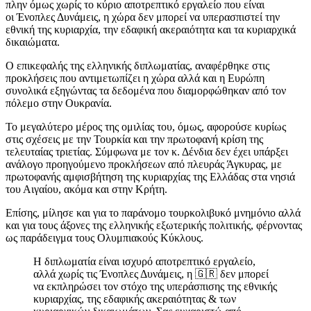
πλην όμως χωρίς το κύριο αποτρεπτικό εργαλείο που είναι
οι Ένοπλες Δυνάμεις, η χώρα δεν μπορεί να υπερασπιστεί την
εθνική της κυριαρχία, την εδαφική ακεραιότητα και τα κυριαρχικά
δικαιώματα.
Ο επικεφαλής της ελληνικής διπλωματίας, αναφέρθηκε στις
προκλήσεις που αντιμετωπίζει η χώρα αλλά και η Ευρώπη
συνολικά εξηγώντας τα δεδομένα που διαμορφώθηκαν από τον
πόλεμο στην Ουκρανία.
Το μεγαλύτερο μέρος της ομιλίας του, όμως, αφορούσε κυρίως
στις σχέσεις με την Τουρκία και την πρωτοφανή κρίση της
τελευταίας τριετίας. Σύμφωνα με τον κ. Δένδια δεν έχει υπάρξει
ανάλογο προηγούμενο προκλήσεων από πλευράς Άγκυρας, με
πρωτοφανής αμφισβήτηση της κυριαρχίας της Ελλάδας στα νησιά
του Αιγαίου, ακόμα και στην Κρήτη.
Επίσης, μίλησε και για το παράνομο τουρκολιβυκό μνημόνιο αλλά
και για τους άξονες της ελληνικής εξωτερικής πολιτικής, φέρνοντας
ως παράδειγμα τους Ολυμπιακούς Κύκλους.
Η διπλωματία είναι ισχυρό αποτρεπτικό εργαλείο,
αλλά χωρίς τις Ένοπλες Δυνάμεις, η 🇬🇷 δεν μπορεί
να εκπληρώσει τον στόχο της υπεράσπισης της εθνικής
κυριαρχίας, της εδαφικής ακεραιότητας & των