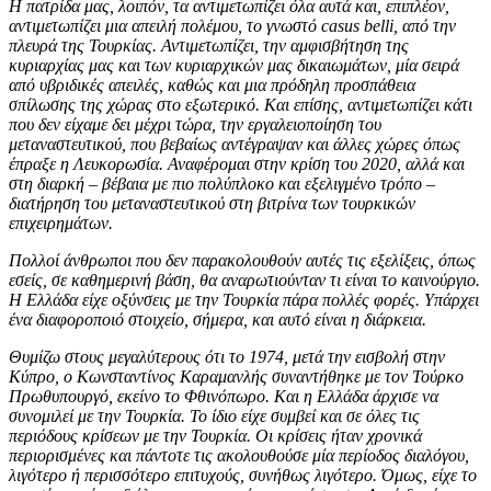
Η πατρίδα μας, λοιπόν, τα αντιμετωπίζει όλα αυτά και, επιπλέον,
αντιμετωπίζει μια απειλή πολέμου, το γνωστό casus belli, από την
πλευρά της Τουρκίας. Αντιμετωπίζει, την αμφισβήτηση της
κυριαρχίας μας και των κυριαρχικών μας δικαιωμάτων, μία σειρά
από υβριδικές απειλές, καθώς και μια πρόδηλη προσπάθεια
σπίλωσης της χώρας στο εξωτερικό. Και επίσης, αντιμετωπίζει κάτι
που δεν είχαμε δει μέχρι τώρα, την εργαλειοποίηση του
μεταναστευτικού, που βεβαίως αντέγραψαν και άλλες χώρες όπως
έπραξε η Λευκορωσία. Αναφέρομαι στην κρίση του 2020, αλλά και
στη διαρκή – βέβαια με πιο πολύπλοκο και εξελιγμένο τρόπο –
διατήρηση του μεταναστευτικού στη βιτρίνα των τουρκικών
επιχειρημάτων.
Πολλοί άνθρωποι που δεν παρακολουθούν αυτές τις εξελίξεις, όπως
εσείς, σε καθημερινή βάση, θα αναρωτιούνταν τι είναι το καινούργιο.
Η Ελλάδα είχε οξύνσεις με την Τουρκία πάρα πολλές φορές. Υπάρχει
ένα διαφοροποιό στοιχείο, σήμερα, και αυτό είναι η διάρκεια.
Θυμίζω στους μεγαλύτερους ότι το 1974, μετά την εισβολή στην
Κύπρο, ο Κωνσταντίνος Καραμανλής συναντήθηκε με τον Τούρκο
Πρωθυπουργό, εκείνο το Φθινόπωρο. Και η Ελλάδα άρχισε να
συνομιλεί με την Τουρκία. Το ίδιο είχε συμβεί και σε όλες τις
περιόδους κρίσεων με την Τουρκία. Οι κρίσεις ήταν χρονικά
περιορισμένες και πάντοτε τις ακολουθούσε μία περίοδος διαλόγου,
λιγότερο ή περισσότερο επιτυχούς, συνήθως λιγότερο. Όμως, είχε το