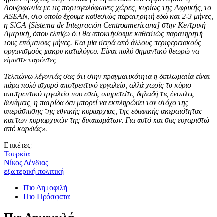
Λουζοφωνία με τις πορτογαλόφωνες χώρες, κυρίως της Αφρικής, το
ASEAN, στο οποίο έχουμε καθεστώς παρατηρητή εδώ και 2-3 μήνες,
η SICA [Sistema de Integración Centroamericana] στην Κεντρική
Αμερική, όπου ελπίζω ότι θα αποκτήσουμε καθεστώς παρατηρητή
τους επόμενους μήνες. Και μία σειρά από άλλους περιφερειακούς
οργανισμούς μακρύ καταλόγου. Είναι πολύ σημαντικό θεωρώ να
είμαστε παρόντες.
Τελειώνω λέγοντάς σας ότι στην πραγματικότητα η διπλωματία είναι
πάρα πολύ ισχυρό αποτρεπτικό εργαλείο, αλλά χωρίς το κύριο
αποτρεπτικό εργαλείο που εσείς υπηρετείτε, δηλαδή τις ένοπλες
δυνάμεις, η πατρίδα δεν μπορεί να εκπληρώσει τον στόχο της
υπεράσπισης της εθνικής κυριαρχίας, της εδαφικής ακεραιότητας
και των κυριαρχικών της δικαιωμάτων. Για αυτό και σας ευχαριστώ
από καρδιάς».
Ετικέτες:
Τουρκία
Νίκος Δένδιας
εξωτερική πολιτική
Πιο Δημοφιλή
Πιο Πρόσφατα