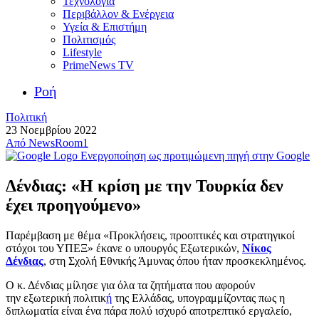
Τεχνολογία
Περιβάλλον & Ενέργεια
Υγεία & Επιστήμη
Πολιτισμός
Lifestyle
PrimeNews TV
Ροή
Πολιτική
23 Νοεμβρίου 2022
Από
NewsRoom1
Ενεργοποίηση ως προτιμώμενη πηγή στην Google
Δένδιας: «Η κρίση με την Τουρκία δεν
έχει προηγούμενο»
Παρέμβαση με θέμα «Προκλήσεις, προοπτικές και στρατηγικοί
στόχοι του ΥΠΕΞ» έκανε ο υπουργός Εξωτερικών,
Νίκος
Δένδιας
, στη Σχολή Εθνικής Άμυνας όπου ήταν προσκεκλημένος.
Ο κ. Δένδιας μίλησε για όλα τα ζητήματα που αφορούν
την εξωτερική πολιτικ
ή
της Ελλάδας, υπογραμμίζοντας πως η
διπλωματία είναι ένα πάρα πολύ ισχυρό αποτρεπτικό εργαλείο,