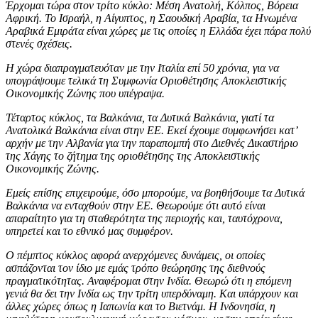
Έρχομαι τώρα στον τρίτο κύκλο: Μέση Ανατολή, Κόλπος, Βόρεια
Αφρική. Το Ισραήλ, η Αίγυπτος, η Σαουδική Αραβία, τα Ηνωμένα
Αραβικά Εμιράτα είναι χώρες με τις οποίες η Ελλάδα έχει πάρα πολύ
στενές σχέσεις.
Η χώρα διαπραγματευόταν με την Ιταλία επί 50 χρόνια, για να
υπογράψουμε τελικά τη Συμφωνία Οριοθέτησης Αποκλειστικής
Οικονομικής Ζώνης που υπέγραψα.
Τέταρτος κύκλος, τα Βαλκάνια, τα Δυτικά Βαλκάνια, γιατί τα
Ανατολικά Βαλκάνια είναι στην ΕΕ. Εκεί έχουμε συμφωνήσει κατ’
αρχήν με την Αλβανία για την παραπομπή στο Διεθνές Δικαστήριο
της Χάγης το ζήτημα της οριοθέτησης της Αποκλειστικής
Οικονομικής Ζώνης.
Εμείς επίσης επιχειρούμε, όσο μπορούμε, να βοηθήσουμε τα Δυτικά
Βαλκάνια να ενταχθούν στην ΕΕ. Θεωρούμε ότι αυτό είναι
απαραίτητο για τη σταθερότητα της περιοχής και, ταυτόχρονα,
υπηρετεί και το εθνικό μας συμφέρον.
Ο πέμπτος κύκλος αφορά ανερχόμενες δυνάμεις, οι οποίες
ασπάζονται τον ίδιο με εμάς τρόπο θεώρησης της διεθνούς
πραγματικότητας. Αναφέρομαι στην Ινδία. Θεωρώ ότι η επόμενη
γενιά θα δει την Ινδία ως την τρίτη υπερδύναμη. Και υπάρχουν και
άλλες χώρες όπως η Ιαπωνία και το Βιετνάμ. Η Ινδονησία, η