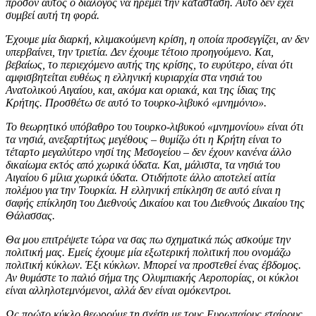
προσόν αυτός ο διάλογος να ηρεμεί την κατάσταση. Αυτό δεν έχει
συμβεί αυτή τη φορά.
Έχουμε μία διαρκή, κλιμακούμενη κρίση, η οποία προσεγγίζει, αν δεν
υπερβαίνει, την τριετία. Δεν έχουμε τέτοιο προηγούμενο. Και,
βεβαίως, το περιεχόμενο αυτής της κρίσης, το ευρύτερο, είναι ότι
αμφισβητείται ευθέως η ελληνική κυριαρχία στα νησιά του
Ανατολικού Αιγαίου, και, ακόμα και οριακά, και της ίδιας της
Κρήτης. Προσθέτω σε αυτό το τουρκο-λιβυκό «μνημόνιο».
Το θεωρητικό υπόβαθρο του τουρκο-λιβυκού «μνημονίου» είναι ότι
τα νησιά, ανεξαρτήτως μεγέθους – θυμίζω ότι η Κρήτη είναι το
τέταρτο μεγαλύτερο νησί της Μεσογείου – δεν έχουν κανένα άλλο
δικαίωμα εκτός από χωρικά ύδατα. Και, μάλιστα, τα νησιά του
Αιγαίου 6 μίλια χωρικά ύδατα. Οτιδήποτε άλλο αποτελεί αιτία
πολέμου για την Τουρκία. Η ελληνική επίκληση σε αυτό είναι η
σαφής επίκληση του Διεθνούς Δικαίου και του Διεθνούς Δικαίου της
Θάλασσας.
Θα μου επιτρέψετε τώρα να σας πω σχηματικά πώς ασκούμε την
πολιτική μας. Εμείς έχουμε μία εξωτερική πολιτική που ονομάζω
πολιτική κύκλων. Έξι κύκλων. Μπορεί να προστεθεί ένας έβδομος.
Αν θυμάστε το παλιό σήμα της Ολυμπιακής Αεροπορίας, οι κύκλοι
είναι αλληλοτεμνόμενοι, αλλά δεν είναι ομόκεντροι.
Ως πρώτο κύκλο θεωρούμε τη σχέση με τους Ευρωπαίους εταίρους