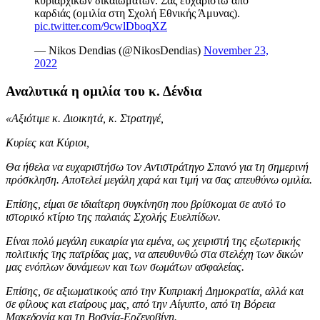
κυριαρχικών δικαιωμάτων. Σας ευχαριστώ από
καρδιάς (ομιλία στη Σχολή Εθνικής Άμυνας).
pic.twitter.com/9cwlDboqXZ
— Nikos Dendias (@NikosDendias)
November 23,
2022
Αναλυτικά η ομιλία του κ. Δένδια
«Αξιότιμε κ. Διοικητά, κ. Στρατηγέ,
Κυρίες και Κύριοι,
Θα ήθελα να ευχαριστήσω τον Αντιστράτηγο Σπανό για τη σημερινή
πρόσκληση. Αποτελεί μεγάλη χαρά και τιμή να σας απευθύνω ομιλία.
Επίσης, είμαι σε ιδιαίτερη συγκίνηση που βρίσκομαι σε αυτό το
ιστορικό κτίριο της παλαιάς Σχολής Ευελπίδων.
Είναι πολύ μεγάλη ευκαιρία για εμένα, ως χειριστή της εξωτερικής
πολιτικής της πατρίδας μας, να απευθυνθώ στα στελέχη των δικών
μας ενόπλων δυνάμεων και των σωμάτων ασφαλείας.
Επίσης, σε αξιωματικούς από την Κυπριακή Δημοκρατία, αλλά και
σε φίλους και εταίρους μας, από την Αίγυπτο, από τη Βόρεια
Μακεδονία και τη Βοσνία-Ερζεγοβίνη.