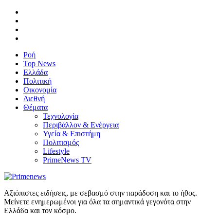
Ροή
Top News
Ελλάδα
Πολιτική
Οικονομία
Διεθνή
Θέματα
Τεχνολογία
Περιβάλλον & Ενέργεια
Υγεία & Επιστήμη
Πολιτισμός
Lifestyle
PrimeNews TV
Αξιόπιστες ειδήσεις, με σεβασμό στην παράδοση και το ήθος.
Μείνετε ενημερωμένοι για όλα τα σημαντικά γεγονότα στην
Ελλάδα και τον κόσμο.