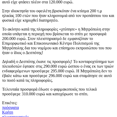
αυτό είχε φτάσει πλέον στα 120.000 ευρώ.
Στην ιδιοκτησία του οφειλέτη βρισκόταν ένα κτίσμα 200 τ.μ
ηλικίας 100 ετών που ήταν κληρονομιά από τον προπάππου του και
φυσικά είχε κηρυχθεί διατηρητέο.
Το ακίνητο κατά της πληροφορίες «χτύπησε» η Μητρόπολη στην
οποία υπάγεται η περιοχή που βρίσκεται το σπίτι με προσφορά
200.000 ευρώ. Στον πλειστηριασμό δε εμφανιζόταν το
Επιμορφωτικό και Επικοινωνιακό Κέντρο Πολιτισμού της
Μητρόπολης δια του νομίμου και επίσημου εκπροσώπου του που
ήταν ο ίδιος ο Δεσπότης!
Δηλαδή ο Δεσπότης έκανε τις προσφορές! Το κονταροχτύπημα των
πλειοδοτών έφτασε στις 290.000 ευρώ ώσπου ο ένας εκ των τριών
ενδιαφερόμενων προσέφερε 295.000 ευρώ. Η Μητρόπολη δεν το
έβαλε κάτω και προσέφερε 296.000 ευρώ και σταμάτησε σε αυτό
το ποσό κατά τις πληροφορίες.
Τελευταία προσφορά έδωσε ο φαρμακοποιός που τελικά
προσέφερε 310.000 ευρώ και κατοχύρωσε το σπίτι.
Ετικέτες:
πρόσφατα
Κρήτη
πλειστηριασμός