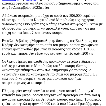
κατοικία οφειλέτη σε πλειστηριασμό!Δημοσιεύτηκε 6 ώρες πριν
στις 19 Δεκεμβρίου 2023ιερέας
Αδιάκοπο σφυροκόπημα μέχρι το ποσό των 296.000 ευρώ σε
πλειστηριασμό σπίτι Κρητικού από Μητρόπολη της εγχώριας
αυτοδύναμης Εκκλησίας της Κρήτης έρχεται στο φως σύμφωνα με
πληροφορίες του neakriti και προκαλεί «σοκ και δέος» σε μια
εποχή που τα funds ξεσπιτώνουν κόσμο!
Εν τέλει βεβαίως η Μητρόπολη της δύναμης της Εκκλησίας της
Κρήτης δεν κατοχύρωσε το σπίτι του μικρομεσαίου χρεωμένου
επαγγελματία καθώς βρέθηκε πλειοδότης που έδωσε 310.000
ευρώ και πέρασε στα χέρια του ένα διατηρητέο σπίτι 200 τ.μ.
Οι λεπτομέρειες της υπόθεσης προκαλούν μεγάλο ενδιαφέρον
καθώς φαίνεται ότι η Μητρόπολη και δύο ακόμη ιδιώτες
«κονταροχτυπήθηκαν» στον πλειστηριασμό για το ποιος θα
«χτυπήσει» και θα κατοχυρώσει το σπίτι του μικρομεσαίου. Εν
τέλει αυτό κατοχυρώθηκε σε φαρμακοποιό που ήταν
αποφασισμένος να το πάρει!
Πληροφορίες αναφέρουν ότι το σπίτι, που αποτελούσε την α’
κατοικία του μικρομεσαίου τουριστικού πράκτορα και ήταν και η
μοναδική κατοικία βγήκε σε πλειστηριασμό από fund. Το αρχικός
χρέος του οφειλέτη ήταν 45.000 ευρώ από δάνειο Τραπέζης όμως