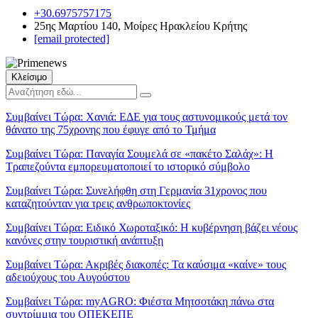
+30.6975757175
25ης Μαρτίου 140, Μοίρες Ηρακλείου Κρήτης
[email protected]
Κλείσιμο
Συμβαίνει Τώρα:
Χανιά: ΕΔΕ για τους αστυνομικούς μετά τον
θάνατο της 75χρονης που έφυγε από το Τμήμα
Συμβαίνει Τώρα:
Παναγία Σουμελά σε «πακέτο Σαλάχ»: Η
Τραπεζούντα εμπορευματοποιεί το ιστορικό σύμβολο
Συμβαίνει Τώρα:
Συνελήφθη στη Γερμανία 31χρονος που
καταζητούνταν για τρεις ανθρωποκτονίες
Συμβαίνει Τώρα:
Ειδικό Χωροταξικό: Η κυβέρνηση βάζει νέους
κανόνες στην τουριστική ανάπτυξη
Συμβαίνει Τώρα:
Ακριβές διακοπές: Τα καύσιμα «καίνε» τους
αδειούχους του Αυγούστου
Συμβαίνει Τώρα:
myAGRO: Φιέστα Μητσοτάκη πάνω στα
συντρίμμια του ΟΠΕΚΕΠΕ