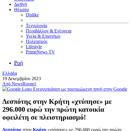
Διεθνή
Θέματα
Dislike
Τεχνολογία
Περιβάλλον & Ενέργεια
Υγεία & Επιστήμη
Πολιτισμός
Lifestyle
PrimeNews TV
Ροή
Ελλάδα
19 Δεκεμβρίου 2023
Από
NewsRoom1
Ενεργοποίηση ως προτιμώμενη πηγή στην Google
Δεσπότης στην Κρήτη «χτύπησε» με
296.000 ευρώ την πρώτη κατοικία
οφειλέτη σε πλειστηριασμό!
Δεσπότης
στην
Κρήτη
«χτύπησε» με 296.000 ευρώ την πρώτη