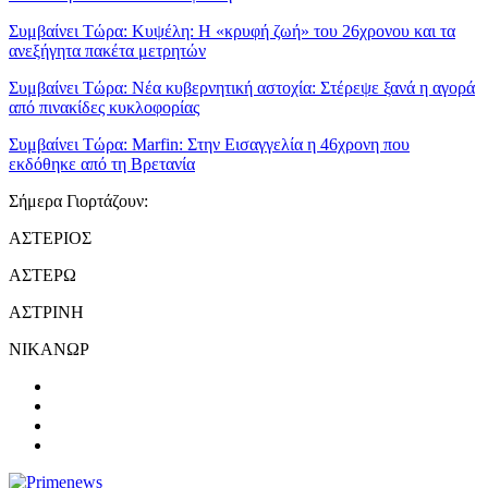
Συμβαίνει Τώρα:
Κυψέλη: Η «κρυφή ζωή» του 26χρονου και τα
ανεξήγητα πακέτα μετρητών
Συμβαίνει Τώρα:
Νέα κυβερνητική αστοχία: Στέρεψε ξανά η αγορά
από πινακίδες κυκλοφορίας
Συμβαίνει Τώρα:
Marfin: Στην Εισαγγελία η 46χρονη που
εκδόθηκε από τη Βρετανία
Σήμερα Γιορτάζουν:
ΑΣΤΕΡΙΟΣ
ΑΣΤΕΡΩ
ΑΣΤΡΙΝΗ
ΝΙΚΑΝΩΡ