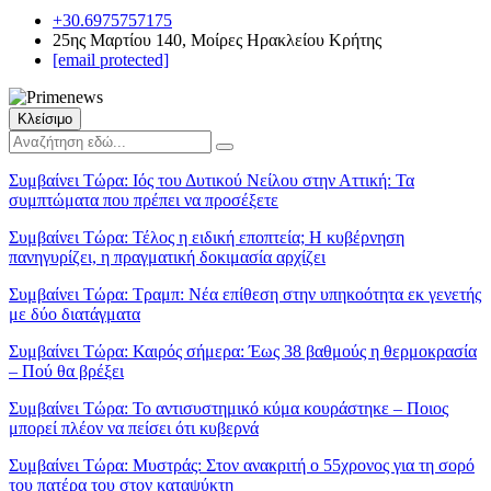
+30.6975757175
25ης Μαρτίου 140, Μοίρες Ηρακλείου Κρήτης
[email protected]
Κλείσιμο
Συμβαίνει Τώρα:
Ιός του Δυτικού Νείλου στην Αττική: Τα
συμπτώματα που πρέπει να προσέξετε
Συμβαίνει Τώρα:
Τέλος η ειδική εποπτεία; Η κυβέρνηση
πανηγυρίζει, η πραγματική δοκιμασία αρχίζει
Συμβαίνει Τώρα:
Τραμπ: Νέα επίθεση στην υπηκοότητα εκ γενετής
με δύο διατάγματα
Συμβαίνει Τώρα:
Καιρός σήμερα: Έως 38 βαθμούς η θερμοκρασία
– Πού θα βρέξει
Συμβαίνει Τώρα:
Το αντισυστημικό κύμα κουράστηκε – Ποιος
μπορεί πλέον να πείσει ότι κυβερνά
Συμβαίνει Τώρα:
Μυστράς: Στον ανακριτή ο 55χρονος για τη σορό
του πατέρα του στον καταψύκτη