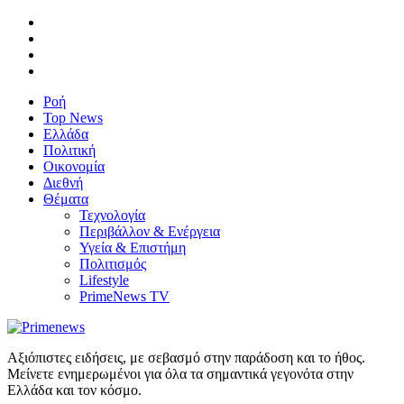
Ροή
Top News
Ελλάδα
Πολιτική
Οικονομία
Διεθνή
Θέματα
Τεχνολογία
Περιβάλλον & Ενέργεια
Υγεία & Επιστήμη
Πολιτισμός
Lifestyle
PrimeNews TV
Αξιόπιστες ειδήσεις, με σεβασμό στην παράδοση και το ήθος.
Μείνετε ενημερωμένοι για όλα τα σημαντικά γεγονότα στην
Ελλάδα και τον κόσμο.