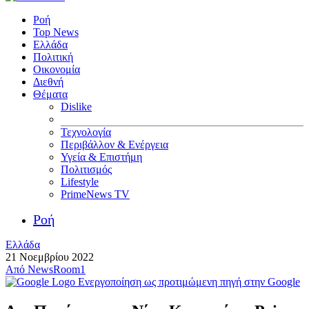
Ροή
Top News
Ελλάδα
Πολιτική
Οικονομία
Διεθνή
Θέματα
Dislike
Τεχνολογία
Περιβάλλον & Ενέργεια
Υγεία & Επιστήμη
Πολιτισμός
Lifestyle
PrimeNews TV
Ροή
Ελλάδα
21 Νοεμβρίου 2022
Από
NewsRoom1
Ενεργοποίηση ως προτιμώμενη πηγή στην Google