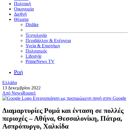
Πολιτική
Οικονομία
Διεθνή
Θέματα
Dislike
Τεχνολογία
Περιβάλλον & Ενέργεια
Υγεία & Επιστήμη
Πολιτισμός
Lifestyle
PrimeNews TV
Ροή
Ελλάδα
13 Δεκεμβρίου 2022
Από
NewsRoom1
Ενεργοποίηση ως προτιμώμενη πηγή στην Google
Διαμαρτυρίες Ρομά και ένταση σε πολλές
περιοχές – Αθήνα, Θεσσαλονίκη, Πάτρα,
Ασπρόπυργο, Χαλκίδα