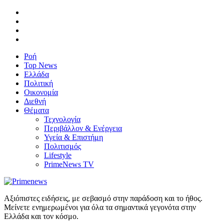
Ροή
Top News
Ελλάδα
Πολιτική
Οικονομία
Διεθνή
Θέματα
Τεχνολογία
Περιβάλλον & Ενέργεια
Υγεία & Επιστήμη
Πολιτισμός
Lifestyle
PrimeNews TV
Αξιόπιστες ειδήσεις, με σεβασμό στην παράδοση και το ήθος.
Μείνετε ενημερωμένοι για όλα τα σημαντικά γεγονότα στην
Ελλάδα και τον κόσμο.