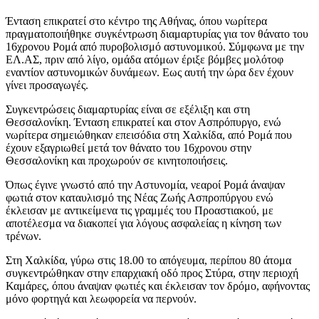
Ένταση επικρατεί στο κέντρο της Αθήνας, όπου νωρίτερα
πραγματοποιήθηκε συγκέντρωση διαμαρτυρίας για τον θάνατο του
16χρονου Ρομά από πυροβολισμό αστυνομικού. Σύμφωνα με την
ΕΛ.ΑΣ, πριν από λίγο, ομάδα ατόμων έριξε βόμβες μολότοφ
εναντίον αστυνομικών δυνάμεων. Εως αυτή την ώρα δεν έχουν
γίνει προσαγωγές.
Συγκεντρώσεις διαμαρτυρίας είναι σε εξέλιξη και στη
Θεσσαλονίκη. Ένταση επικρατεί και στον Ασπρόπυργο, ενώ
νωρίτερα σημειώθηκαν επεισόδια στη Χαλκίδα, από Ρομά που
έχουν εξαγριωθεί μετά τον θάνατο του 16χρονου στην
Θεσσαλονίκη και προχωρούν σε κινητοποιήσεις.
Όπως έγινε γνωστό από την Αστυνομία, νεαροί Ρομά άναψαν
φωτιά στον καταυλισμό της Νέας Ζωής Ασπροπύργου ενώ
έκλεισαν με αντικείμενα τις γραμμές του Προαστιακού, με
αποτέλεσμα να διακοπεί για λόγους ασφαλείας η κίνηση των
τρένων.
Στη Χαλκίδα, γύρω στις 18.00 το απόγευμα, περίπου 80 άτομα
συγκεντρώθηκαν στην επαρχιακή οδό προς Στύρα, στην περιοχή
Καμάρες, όπου άναψαν φωτιές και έκλεισαν τον δρόμο, αφήνοντας
μόνο φορτηγά και λεωφορεία να περνούν.