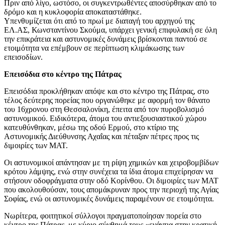
Πριν από λίγο, ωστόσο, οι συγκεντρωθέντες αποσύρθηκαν από το
δρόμο και η κυκλοφορία αποκαταστάθηκε.
Υπενθυμίζεται ότι από το πρωί με διαταγή του αρχηγού της
ΕΛ.ΑΣ, Κωνσταντίνου Σκούμα, υπάρχει γενική επιφυλακή σε όλη
την επικράτεια και αστυνομικές δυνάμεις βρίσκονται παντού σε
ετοιμότητα να επέμβουν σε περίπτωση κλιμάκωσης των
επεισοδίων.
Επεισόδια στο κέντρο της Πάτρας
Επεισόδια προκλήθηκαν απόψε και στο κέντρο της Πάτρας, στο
τέλος δεύτερης πορείας που οργανώθηκε με αφορμή τον θάνατο
του 16χρονου στη Θεσσαλονίκη, έπειτα από τον πυροβολισμό
αστυνομικού. Ειδικότερα, άτομα του αντιεξουσιαστικού χώρου
κατευθύνθηκαν, μέσω της οδού Ερμού, στο κτίριο της
Αστυνομικής Διεύθυνσης Αχαΐας και πέταξαν πέτρες προς τις
διμοιρίες των ΜΑΤ.
Οι αστυνομικοί απάντησαν με τη ρίψη χημικών και χειροβομβίδων
κρότου λάμψης, ενώ στην συνέχεια τα ίδια άτομα επιχείρησαν να
στήσουν οδοφράγματα στην οδό Κορίνθου. Οι διμοιρίες των ΜΑΤ
που ακολουθούσαν, τους απομάκρυναν προς την περιοχή της Αγίας
Σοφίας, ενώ οι αστυνομικές δυνάμεις παραμένουν σε ετοιμότητα.
Νωρίτερα, φοιτητικοί σύλλογοι πραγματοποίησαν πορεία στο
κέντρο της Πάτρας, με κύριο σύνθημά τους «ενάντια στην κρατική