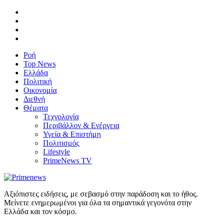
Ροή
Top News
Ελλάδα
Πολιτική
Οικονομία
Διεθνή
Θέματα
Τεχνολογία
Περιβάλλον & Ενέργεια
Υγεία & Επιστήμη
Πολιτισμός
Lifestyle
PrimeNews TV
Αξιόπιστες ειδήσεις, με σεβασμό στην παράδοση και το ήθος.
Μείνετε ενημερωμένοι για όλα τα σημαντικά γεγονότα στην
Ελλάδα και τον κόσμο.