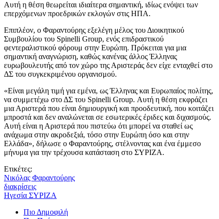
Αυτή η θέση θεωρείται ιδιαίτερα σημαντική, ιδίως ενόψει των
επερχόμενων προεδρικών εκλογών στις ΗΠΑ.
Επιπλέον, ο Φαραντούρης εξελέγη μέλος του Διοικητικού
Συμβουλίου του Spinelli Group, ενός επιδραστικού
φεντεραλιστικού φόρουμ στην Ευρώπη. Πρόκειται για μια
σημαντική αναγνώριση, καθώς κανένας άλλος Έλληνας
ευρωβουλευτής από τον χώρο της Αριστεράς δεν είχε ενταχθεί στο
ΔΣ του συγκεκριμένου οργανισμού.
«Είναι μεγάλη τιμή για εμένα, ως Έλληνας και Ευρωπαίος πολίτης,
να συμμετέχω στο ΔΣ του Spinelli Group. Αυτή η θέση εκφράζει
μια Αριστερά που είναι δημιουργική και προοδευτική, που κοιτάζει
μπροστά και δεν αναλώνεται σε εσωτερικές έριδες και διχασμούς.
Αυτή είναι η Αριστερά που πιστεύω ότι μπορεί να σταθεί ως
ανάχωμα στην ακροδεξιά, τόσο στην Ευρώπη όσο και στην
Ελλάδα», δήλωσε ο Φαραντούρης, στέλνοντας και ένα έμμεσο
μήνυμα για την τρέχουσα κατάσταση στο ΣΥΡΙΖΑ.
Ετικέτες:
Νικόλας Φαραντούρης
διακρίσεις
Ηγεσία ΣΥΡΙΖΑ
Πιο Δημοφιλή