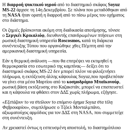
Η
διαρροή ψυκτικού υγρού
από το διαστημικό σκάφος
Soyuz
MS-22
άρχισε τη 14η Δεκεμβρίου. Σε πλάνα που μεταδόθηκαν από
τη
NASA
ήταν ορατή η διαρροή από το πίσω μέρος του οχήματος
στο διάστημα.
Οι ζημιές βρίσκονται ακόμη στη διαδικασία αποτίμησης, τόνισε
ο
Σεργκέι Κρικαλιόφ
, διευθυντής επανδρωμένων πτήσεων στη
ρωσική διαστημική υπηρεσία
Roscosmos,
κατά τη διάρκεια
συνέντευξης Τύπου που οργανώθηκε χθες Πέμπτη από την
αμερικανική διαστημική υπηρεσία.
Εάν η θερμική ανάλυση —που θα επιτρέψει να εκτιμηθεί η
θερμοκρασία στο εσωτερικό της καμπίνας— δείξει ότι το
διαστημικό σκάφος MS-22 δεν μπορεί πλέον να φιλοξενήσει
πλήρωμα, η εκτόξευση άλλης κάψουλας Soyuz,που προβλεπόταν
να γίνει στα μέσα Μαρτίου από το
κοσμοδρόμιο Μπαϊκονούρ
,
ρωσική βάση εκτόξευσης στο Καζακστάν, μπορεί να επισπευστεί
και η κάψουλα να φθάσει στον ΔΔΣ χωρίς πλήρωμα, εξήγησε.
«Εξετάζουν το να στείλουν το επόμενο όχημα Soyuz στα τέλη
Φεβρουαρίου»,
συμπλήρωσε ο Τζόελ Μονταλμπάνο,
αξιωματούχος αρμόδιος για τον ΔΔΣ στη NASA, που συμμετείχε
στη συνέντευξη.
Αν χρειαστεί όντως η εσπευσμένη αποστολή, το διαστημόπλοιο