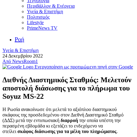
Τεχνολογία
Περιβάλλον & Ενέργεια
Υγεία & Επιστήμη
Πολιτισμός
Lifestyle
PrimeNews TV
Ροή
Υγεία & Επιστήμη
24 Δεκεμβρίου 2022
Από
NewsRoom1
Ενεργοποίηση ως προτιμώμενη πηγή στην Google
Διεθνής Διαστημικός Σταθμός: Mελετούν
αποστολή διάσωσης για το πλήρωμα του
Soyuz MS-22
Η Ρωσία ανακοίνωσε ότι μελετά το αξιόπλοο διαστημικού
σκάφους της προσδεδεμένου στον Διεθνή Διαστημικό Σταθμό
(ΔΔΣ) μετά την εντυπωσιακή
διαρροή
την οποία υπέστη την
περασμένη εβδομάδα κι εξετάζει το ενδεχόμενο να
στείλει
σκάφος διάσωσης για τα μέλη του πληρώματος
.