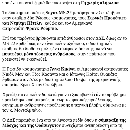
που έχει υποστεί ζημιά θα επιστρέψει στη Γη
χωρίς πλήρωμα
.
Το διαστημικό σκάφος
Soyuz MS-22
μετέφερε τον Σεπτέμβριο
στον σταθμό δύο Ρώσους κοσμοναύτες, τους
Σεργκέι Προκόπιεφ
και Ντμίτρι Πέτελιν
, καθώς και τον Αμερικανό
αστροναύτη
Φρανκ Ρούμπιο
.
Επί του παρόντος βρίσκονται επτά άνθρωποι στον ΔΔΣ, όμως αν το
MS-22 κριθεί πως δεν είναι πλέον αξιόπλοο, ο διαστημικός
σταθμός θα διαθέτει μόλις ένα σκάφος διάσωσης, ικανό
να
μεταφέρει μόνο τέσσερις ανθρώπους
, στην περίπτωση που
χρειαστεί να εκκενωθεί.
Η Ρωσίδα κοσμοναύτρια
Άννα Κικίνα
, οι Αμερικανοί αστροναύτες
Νικόλ Μαν και Τζος Κασάντα και ο Ιάπωνας Κοΐτσι Ουακάτα
έφθασαν στον ΔΔΣ με διαστημόπλοιο Dragon της αμερικανικής
εταιρείας SpaceX τον Οκτώβριο.
Χρειάζεται επιπλέον δουλειά για να εξακριβωθεί εάν το πρόβλημα
προκλήθηκε από μικρούς μετεωρίτες φυσικής προέλευσης,
συντρίμμια ανθρώπινης προέλευσης ή τεχνική βλάβη, σύμφωνα με
τον κ. Μονταλμπάνο.
Ο ΔΔΣ παραμένει ένα από τα λιγοστά πεδία όπου η
σύμπραξη της
Μόσχας και της Ουάσινγκτον
συνεχίζεται ανεπηρέαστη από τη