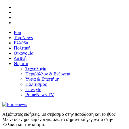
Ροή
Top News
Ελλάδα
Πολιτική
Οικονομία
Διεθνή
Θέματα
Τεχνολογία
Περιβάλλον & Ενέργεια
Υγεία & Επιστήμη
Πολιτισμός
Lifestyle
PrimeNews TV
Αξιόπιστες ειδήσεις, με σεβασμό στην παράδοση και το ήθος.
Μείνετε ενημερωμένοι για όλα τα σημαντικά γεγονότα στην
Ελλάδα και τον κόσμο.