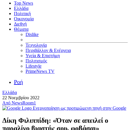
Top News
Ελλάδα
Πολιτική
Οικονομία
Διεθνή
Θέματα
Dislike
Τεχνολογία
Περιβάλλον & Ενέργεια
Υγεία & Επιστήμη
Πολιτισμός
Lifestyle
PrimeNews TV
Ροή
Ελλάδα
22 Νοεμβρίου 2022
Από
NewsRoom1
Ενεργοποίηση ως προτιμώμενη πηγή στην Google
Δίκη Φιλιππίδη: «Όταν σε απειλεί ο
παραλίγο βιαστής σου, φοβάσαι»