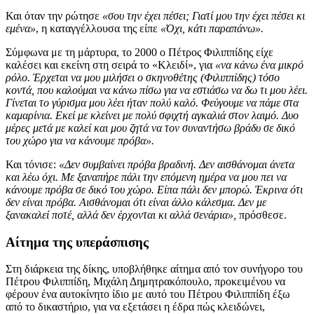
Και όταν την ρώτησε
«σου την έχει πέσει; Γιατί μου την έχει πέσει κι
εμένα»
, η καταγγέλλουσα της είπε
«Όχι, κάτι παραπάνω».
Σύμφωνα με τη μάρτυρα, το 2000 ο Πέτρος Φιλιππίδης είχε
καλέσει και εκείνη στη σειρά το «Κλειδί», για
«να κάνω ένα μικρό
ρόλο. Έρχεται να μου μιλήσει ο σκηνοθέτης (Φιλιππίδης) τόσο
κοντά, που καλούμαι να κάνω πίσω για να εστιάσω να δω τι μου λέει.
Γίνεται το γύρισμα μου λέει ήταν πολύ καλό. Φεύγουμε να πάμε στα
καμαρίνια. Εκεί με κλείνει με πολύ σφιχτή αγκαλιά στον λαιμό. Δυο
μέρες μετά με καλεί και μου ζητά να τον συναντήσω βράδυ σε δικό
του χώρο για να κάνουμε πρόβα».
Και τόνισε:
«Δεν συμβαίνει πρόβα βραδινή. Δεν αισθάνομαι άνετα
και λέω όχι. Με ξαναπήρε πάλι την επόμενη ημέρα να μου πει να
κάνουμε πρόβα σε δικό του χώρο. Είπα πάλι δεν μπορώ. Έκρινα ότι
δεν είναι πρόβα. Αισθάνομαι ότι είναι άλλο κάλεσμα. Δεν με
ξανακαλεί ποτέ, αλλά δεν έρχονται κι αλλά σενάρια»,
πρόσθεσε.
Αίτημα της υπεράσπισης
Στη διάρκεια της δίκης, υποβλήθηκε αίτημα από τον συνήγορο του
Πέτρου Φιλιππίδη, Μιχάλη Δημητρακόπουλο, προκειμένου να
φέρουν ένα αυτοκίνητο ίδιο με αυτό του Πέτρου Φιλιππίδη έξω
από το δικαστήριο, για να εξετάσει η έδρα πώς κλειδώνει,