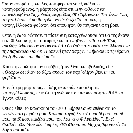
Όσον αφορά τις απειλές που φέρεται να εξαπέλυε ο
κατηγορούμενος, η μάρτυρας είπε ότι
«την ωθούσε να
επαναλαμβάνει τις χυδαίες εκφράσεις στο τηλέφωνο. Της έλεγε “πες
το γιατί όπου είσαι θα έρθω να σε ψάξω”»
και πως η
καταγγέλλουσα φοβόταν ότι όπου ήταν θα πήγαινε να τη βρει.
Όταν η έδρα ρώτησε, τι πίστευε η καταγγέλλουσα ότι θα της έκανε
ο κ. Φιλιππίδης, η μάρτυρας είπε ότι
«ήταν υπό το καθεστώς
απειλής. Μπορούσε να σκεφτεί ότι θα έρθει στο σπίτι της. Μπορεί να
την παρακολουθούσε. Η απειλή ήταν σαφής. “Σήκωσε το τηλέφωνο,
θα έρθω εκεί που θα είσαι”».
Και στην ερώτηση αν ο φόβος ήταν λίγο υπερβολικός, είπε:
«Θεωρώ ότι όταν το θύμα ακούει τον παρ’ ολίγον βιαστή του
φοβάται».
Η δεύτερη μάρτυρας, επίσης ηθοποιός και φίλη της
καταγγέλλουσας, είπε ότι τη γνώρισε σε παράσταση το 2015 και
έγιναν φίλες.
Όπως είπε, το καλοκαίρι του 2016
«ήρθε να δει εμένα και το
νεογέννητο μωράκι μου. Κάποια στιγμή λέω στο παιδί μου “παιδί
μου, παιδί μου, παιδάκι μου, που λέει κι ο Φιλιππίδης”. Εκεί
σκοτείνιασε. Μου λέει “μη λες έτσι στο παιδί. Μη χρησιμοποιείς τα
λόγια αυτού”».