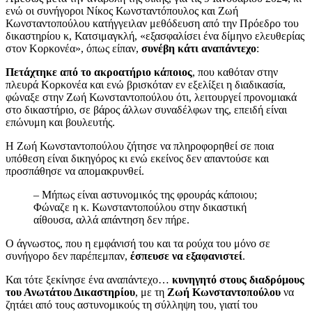
ενώ οι συνήγοροι Νίκος Κωνσταντόπουλος και Ζωή
Κωνσταντοπούλου κατήγγειλαν μεθόδευση από την Πρόεδρο του
δικαστηρίου κ, Κατσιμαγκλή, «εξασφαλίσει ένα δίμηνο ελευθερίας
στον Κορκονέα», όπως είπαν,
συνέβη κάτι αναπάντεχο
:
Πετάχτηκε από το ακροατήριο κάποιος
, που καθόταν στην
πλευρά Kορκονέα και ενώ βρισκόταν εν εξελίξει η διαδικασία,
φώναξε στην Ζωή Κωνσταντοπούλου ότι, λειτουργεί προνομιακά
στο δικαστήριο, σε βάρος άλλων συναδέλφων της, επειδή είναι
επώνυμη και βουλευτής.
Η Ζωή Κωνσταντοπούλου ζήτησε να πληροφορηθεί σε ποια
υπόθεση είναι δικηγόρος κι ενώ εκείνος δεν απαντούσε και
προσπάθησε να απομακρυνθεί.
– Μήπως είναι αστυνομικός της φρουράς κάποιου;
Φώναζε η κ. Κωνσταντοπούλου στην δικαστική
αίθουσα, αλλά απάντηση δεν πήρε.
Ο άγνωστος, που η εμφάνισή του και τα ρούχα του μόνο σε
συνήγορο δεν παρέπεμπαν,
έσπευσε να εξαφανιστεί
.
Και τότε ξεκίνησε ένα αναπάντεχο…
κυνηγητό στους διαδρόμους
του Ανωτάτου Δικαστηρίου
, με τη
Ζωή Κωνσταντοπούλου
να
ζητάει από τους αστυνομικούς τη σύλληψη του, γιατί του