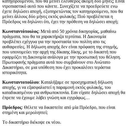
κατηγορούμενου, που θα μείνει ελεύθερος ακόμη δύο μήνες; Eίναι
ντροπιαστικό αυτό που κάνετε. Συνεχίζετε να προεδρεύετε ενω
έχετε δηλώσει αποχή, εξυπηρετώντας τον κατηγορούμενο, που θα
μείνει άλλους δύο μήνες εκτός φυλακής; Πού προβλέπεται η
Πρόεδρος να δηλώνει ότι, έχει την πρόθεση να δηλώσει αποχή;
Kωνσταντόπουλος
: Μετά από 50 χρόνια δικηγορίας, μαθαίνω
πράγματα, που θα τα χαρακτήριζα τερτύπια. Η Δικονομία
προβλέπει εχέγγυα για την προστασία του πολίτη απο τις
αυθαιρεσίες. Η δήλωση αποχής δεν είναι πρόφαση της στιγμής,
που υπονομεύει την αρχή της δίκαιης δίκης, με το δικαστή που
εφαρμόζει τη Δικονομία ανάλογα με την προσωπική του θέληση.
Πρωτοφανής πράγματα αυτά που συμβαίνουν στο Ανώτατο
Δικαστήριο, σε μια υπόθεση που έχει προκαλέσει τεράστια
ιστορικότητα.
Κωνσταντοπούλου
: Kαταλήξαμε σε προσχηματική δήλωση
αποχής, γι να εξασφαλιστεί η παραμονή εκτός φυλακής, του
καταδικασμένου για ανθρωποκτονία. Εαν είχατε δηλώσει αποχή θα
έπρεπε να έχουμε λάβει γνώση και εγγράφως…
Πρόεδρος
: Θέλετε να δικαστείτε από μία Πρόεδρο, που είναι
στημένη και μεροληπτεί;
Τo δικαστήριο διέκοψε εκ νέου.