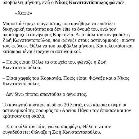
υποβάλλει μήνυση, ενώ ο
Νίκος Κωνσταντόπουλος
φώναζε:
«Χαφιέ»
Μπροστά έτρεχε ο άγνωστος, που αρνήθηκε να επιδείξει
δικηγορική ταυτότητα και δεν είπε το όνομά του, ενώ τον
υποστήριζε ο συνήγορος Κορκονέα. Από πίσω τον κυνηγούσε η
Ζωή Κωνσταντοπούλου, που φώναζε στους αστυνομικούς «πιάστε
τον, φεύγει». Θέλω να του υποβάλλω μήνυση. Και τελευταίοι και
καταϊδρωμένοι έτρεχαν οι αστυνομικοί.
– Ποιός είσαι; Θέλω τα στοιχεία του, φώναζε η Ζωή
Κωνσταντοπούλου.
– Είσαι χαφιές του Κορκονέα. Ποιός είσαι; Φώναζε και ο Νίκος
Κωνσταντόπουλος.
– Δεν δίνω τίποτα, απαντούσε ο άγνωστος.
Το κυνηγητό κράτησε περίπου 20 λεπτά, ενώ κάποια στιγμή οι
αστυνομικοί της φρουράς του Αρείου Πάγου τον έπιασαν και τον
κράτησαν στη σκάλα.
– Στη σκάλα τον πάτε, για να σας φύγει; Θέλετε να τον
φυγαδεύσετε; Φώναζε η Ζωή Κωνσταντοπούλου.