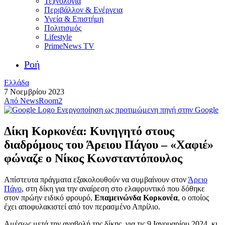
Τεχνολογία
Περιβάλλον & Ενέργεια
Υγεία & Επιστήμη
Πολιτισμός
Lifestyle
PrimeNews TV
Ροή
Ελλάδα
7 Νοεμβρίου 2023
Από
NewsRoom2
Ενεργοποίηση ως προτιμώμενη πηγή στην Google
Δίκη Κορκονέα: Κυνηγητό στους
διαδρόμους του Άρειου Πάγου – «Χαφιέ»
φώναζε ο Νίκος Κωνσταντόπουλος
Απίστευτα πράγματα εξακολουθούν να συμβαίνουν στον
Άρειο
Πάγο
, στη δίκη για την αναίρεση στο ελαφρυντικό που δόθηκε
στον πρώην ειδικό φρουρό,
Επαμεινώνδα Κορκονέα
, ο οποίος
έχει αποφυλακιστεί από τον περασμένο Απρίλιο.
Αμέσως μετά την αναβολή της δίκης, για τις 9 Ιανουαρίου 2024, κι