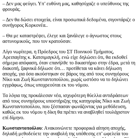
– Δεν μας φεύγει. Υπ’ ευθύνη μας, καθησύχαζε ο υπεύθυνος της
φρουράς.
– Δεν θα δώσει στοιχεία, είναι προσωπικά δεδομένα, σιγοντάριζε ο
συνήγορος Κορκονέα..
– Θα με καταστρέψει, έλεγε και ξανάλεγε ο άγνωστος στους
αστυνομικούς, που τον κρατούσαν.
Λίγο νωρίτερα, η Πρόεδρος του ΣΤ Ποινικού Τμήματος,
Αρειπαγίτης κ. Κατσιμαγκλή, ενώ είχε δηλώσει ότι, θα εκδοθεί
σήμερα απόφαση, όταν επανήλθε το δικαστήριο στην έδρα, μετά τη
διακοπή, ξαφνικά δήλωσε ότι… προτίθεται να κάνει δήλωση
αποχής, για όσα ακούστηκαν σε βάρος της από τους συνηγόρους
Νίκο και Ζωή Κωνσταντοπούλου, χωρίς ωστόσο να το δηλώνει
εγγράφως, όπως υποχρεούται εκ του νόμου.
Τα λόγια της προκάλεσαν νέα, ισχυρότερη θύελλα αντιδράσεων
από τους συνηγόρους υποστήριξης της κατηγορίας Νίκο και Ζωή
Κωνσταντοπούλου, που ξέσπασαν φωνάζοντας για μεθόδευση,
καθώς εκ του νόμου η δίκη θα πρέπει να αναβληθεί τουλάχιστον
επί δίμηνο.
Κωνσταντοπούλου
: Aνακοινώνετε προφορικά αίτηση αποχής,
δηλαδή μεθοδεύετε την αναβολή της υπόθεσης επ’ ωφελεία του