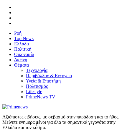
Ροή
Top News
Ελλάδα
Πολιτική
Οικονομία
Διεθνή
Θέματα
Τεχνολογία
Περιβάλλον & Ενέργεια
Υγεία & Επιστήμη
Πολιτισμός
Lifestyle
PrimeNews TV
Αξιόπιστες ειδήσεις, με σεβασμό στην παράδοση και το ήθος.
Μείνετε ενημερωμένοι για όλα τα σημαντικά γεγονότα στην
Ελλάδα και τον κόσμο.