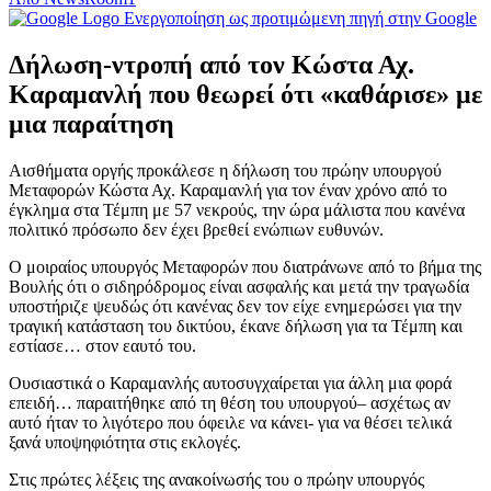
Ενεργοποίηση ως προτιμώμενη πηγή στην Google
Δήλωση-ντροπή από τον Κώστα Αχ.
Καραμανλή που θεωρεί ότι «καθάρισε» με
μια παραίτηση
Αισθήματα οργής προκάλεσε η δήλωση του πρώην υπουργού
Μεταφορών Κώστα Αχ. Καραμανλή για τον έναν χρόνο από το
έγκλημα στα Τέμπη με 57 νεκρούς, την ώρα μάλιστα που κανένα
πολιτικό πρόσωπο δεν έχει βρεθεί ενώπιων ευθυνών.
Ο μοιραίος υπουργός Μεταφορών που διατράνωνε από το βήμα της
Βουλής ότι ο σιδηρόδρομος είναι ασφαλής και μετά την τραγωδία
υποστήριζε ψευδώς ότι κανένας δεν τον είχε ενημερώσει για την
τραγική κατάσταση του δικτύου, έκανε δήλωση για τα Τέμπη και
εστίασε… στον εαυτό του.
Ουσιαστικά ο Καραμανλής αυτοσυγχαίρεται για άλλη μια φορά
επειδή… παραιτήθηκε από τη θέση του υπουργού– ασχέτως αν
αυτό ήταν το λιγότερο που όφειλε να κάνει- για να θέσει τελικά
ξανά υποψηφιότητα στις εκλογές.
Στις πρώτες λέξεις της ανακοίνωσής του ο πρώην υπουργός