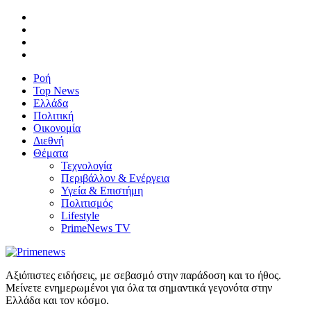
Ροή
Top News
Ελλάδα
Πολιτική
Οικονομία
Διεθνή
Θέματα
Τεχνολογία
Περιβάλλον & Ενέργεια
Υγεία & Επιστήμη
Πολιτισμός
Lifestyle
PrimeNews TV
Αξιόπιστες ειδήσεις, με σεβασμό στην παράδοση και το ήθος.
Μείνετε ενημερωμένοι για όλα τα σημαντικά γεγονότα στην
Ελλάδα και τον κόσμο.