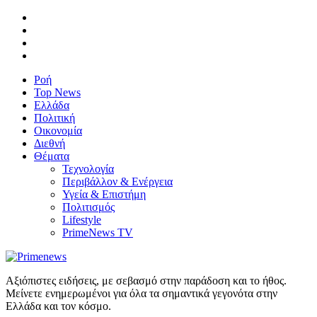
Ροή
Top News
Ελλάδα
Πολιτική
Οικονομία
Διεθνή
Θέματα
Τεχνολογία
Περιβάλλον & Ενέργεια
Υγεία & Επιστήμη
Πολιτισμός
Lifestyle
PrimeNews TV
Αξιόπιστες ειδήσεις, με σεβασμό στην παράδοση και το ήθος.
Μείνετε ενημερωμένοι για όλα τα σημαντικά γεγονότα στην
Ελλάδα και τον κόσμο.