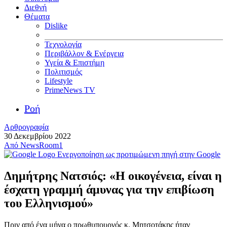
Διεθνή
Θέματα
Dislike
Τεχνολογία
Περιβάλλον & Ενέργεια
Υγεία & Επιστήμη
Πολιτισμός
Lifestyle
PrimeNews TV
Ροή
Αρθρογραφία
30 Δεκεμβρίου 2022
Από
NewsRoom1
Ενεργοποίηση ως προτιμώμενη πηγή στην Google
Δημήτρης Νατσιός: «Η οικογένεια, είναι η
έσχατη γραμμή άμυνας για την επιβίωση
του Ελληνισμού»
Πριν από ένα μήνα ο πρωθυπουργός κ. Μητσοτάκης ήταν