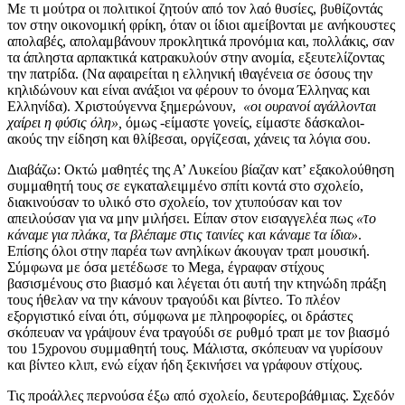
Με τι μούτρα οι πολιτικοί ζητούν από τον λαό θυσίες, βυθίζοντάς
τον στην οικονομική φρίκη, όταν οι ίδιοι αμείβονται με ανήκουστες
απολαβές, απολαμβάνουν προκλητικά προνόμια και, πολλάκις, σαν
τα άπληστα αρπακτικά κατρακυλούν στην ανομία, εξευτελίζοντας
την πατρίδα. (Να αφαιρείται η ελληνική ιθαγένεια σε όσους την
κηλιδώνουν και είναι ανάξιοι να φέρουν το όνομα Έλληνας και
Ελληνίδα). Χριστούγεννα ξημερώνουν,
«οι ουρανοί αγάλλονται
χαίρει η φύσις όλη»,
όμως -είμαστε γονείς, είμαστε δάσκαλοι-
ακούς την είδηση και θλίβεσαι, οργίζεσαι, χάνεις τα λόγια σου.
Διαβάζω: Οκτώ μαθητές της Α’ Λυκείου βίαζαν κατ’ εξακολούθηση
συμμαθητή τους σε εγκαταλειμμένο σπίτι κοντά στο σχολείο,
διακινούσαν το υλικό στο σχολείο, τον χτυπούσαν και τον
απειλούσαν για να μην μιλήσει. Είπαν στον εισαγγελέα πως
«το
κάναμε για πλάκα, τα βλέπαμε στις ταινίες και κάναμε τα ίδια»
.
Επίσης όλοι στην παρέα των ανηλίκων άκουγαν τραπ μουσική.
Σύμφωνα με όσα μετέδωσε το Mega, έγραφαν στίχους
βασισμένους στο βιασμό και λέγεται ότι αυτή την κτηνώδη πράξη
τους ήθελαν να την κάνουν τραγούδι και βίντεο. Το πλέον
εξοργιστικό είναι ότι, σύμφωνα με πληροφορίες, οι δράστες
σκόπευαν να γράψουν ένα τραγούδι σε ρυθμό τραπ με τον βιασμό
του 15χρονου συμμαθητή τους. Μάλιστα, σκόπευαν να γυρίσουν
και βίντεο κλιπ, ενώ είχαν ήδη ξεκινήσει να γράφουν στίχους.
Τις προάλλες περνούσα έξω από σχολείο, δευτεροβάθμιας. Σχεδόν