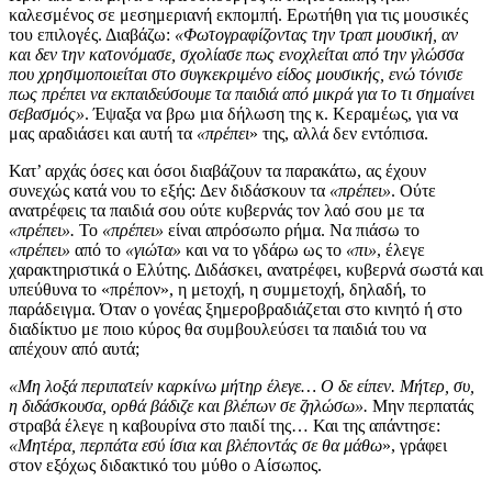
καλεσμένος σε μεσημεριανή εκπομπή. Ερωτήθη για τις μουσικές
του επιλογές. Διαβάζω:
«Φωτογραφίζοντας την τραπ μουσική, αν
και δεν την κατονόμασε, σχολίασε πως ενοχλείται από την γλώσσα
που χρησιμοποιείται στο συγκεκριμένο είδος μουσικής, ενώ τόνισε
πως πρέπει να εκπαιδεύσουμε τα παιδιά από μικρά για το τι σημαίνει
σεβασμός»
. Έψαξα να βρω μια δήλωση της κ. Κεραμέως, για να
μας αραδιάσει και αυτή τα
«πρέπει
» της, αλλά δεν εντόπισα.
Κατ’ αρχάς όσες και όσοι διαβάζουν τα παρακάτω, ας έχουν
συνεχώς κατά νου το εξής: Δεν διδάσκουν τα
«πρέπει»
. Ούτε
ανατρέφεις τα παιδιά σου ούτε κυβερνάς τον λαό σου με τα
«πρέπει».
Το
«πρέπει»
είναι απρόσωπο ρήμα. Να πιάσω το
«πρέπει»
από το
«γιώτα»
και να το γδάρω ως το
«πι»
, έλεγε
χαρακτηριστικά ο Ελύτης. Διδάσκει, ανατρέφει, κυβερνά σωστά και
υπεύθυνα το «πρέπον», η μετοχή, η συμμετοχή, δηλαδή, το
παράδειγμα. Όταν ο γονέας ξημεροβραδιάζεται στο κινητό ή στο
διαδίκτυο με ποιο κύρος θα συμβουλεύσει τα παιδιά του να
απέχουν από αυτά;
«Μη λοξά περιπατείν καρκίνω μήτηρ έλεγε… Ο δε είπεν. Μήτερ, συ,
η διδάσκουσα, ορθά βάδιζε και βλέπων σε ζηλώσω».
Μην περπατάς
στραβά έλεγε η καβουρίνα στο παιδί της… Και της απάντησε:
«Μητέρα, περπάτα εσύ ίσια και βλέποντάς σε θα μάθω
», γράφει
στον εξόχως διδακτικό του μύθο ο Αίσωπος.