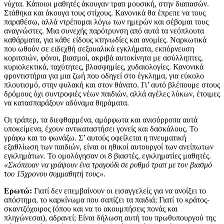
νύχτα. Κάποιοι μαθητές άκουγαν τραπ μουσική, στην διαπασών.
Στάθηκα και άκουγα τους στίχους. Κανονικά θα έπρεπε να τους
παραθέσω, αλλά ντρέπομαι λόγω των ημερών και σέβομαι τους
αναγνώστες. Μια συνεχής παρότρυνση από αυτά τα νεόπλουτα
καθάρματα, για κάθε είδους κτηνωδίες και ανομίες. Ναρκωτικά
που ωθούν σε ειδεχθή σεξουαλικά εγκλήματα, εκπόρνευση
κοριτσιών, φόνοι, βιασμοί, ακριβά αυτοκίνητα με ασύλληπτες,
κυριολεκτικά, ταχύτητες, βλασφημίες, χυδαιολογίες. Κανονικά
φροντιστήρια για μια ζωή που οδηγεί στο έγκλημα, για εύκολο
πλουτισμό, στην φυλακή και στον θάνατο. Γι’ αυτό βλέπουμε στους
δρόμους όχι συντροφιές νέων παιδιών, αλλά αγέλες λύκων, έτοιμες
να κατασπαράξουν αδύναμα θηράματα.
Οι τράπερ, τα διεφθαρμένα, αμόρφωτα και ανισόρροπα αυτά
υποκείμενα, έχουν αντικαταστήσει γονείς και δασκάλους. Το
γράφω και το φωνάζω. Σ’ αυτούς οφείλεται η πνευματική
εξαθλίωση των παιδιών, είναι οι ηθικοί αυτουργοί των ανείπωτων
εγκλημάτων. Το ομολόγησαν οι 8 βιαστές, εγκληματίες μαθητές.
«Σκόπευαν να γράψουν ένα τραγούδι σε ρυθμό τραπ με τον βιασμό
του 15χρονου συμμαθητή τους».
Ερωτώ:
Γιατί δεν επεμβαίνουν οι εισαγγελείς για να ανοίξει το
απόστημα, το καρκίνωμα που σαπίζει τα παιδιά; Γιατί το κράτος-
σκαντζόχοιρος (όπου και να το ακουμπήσεις πονάς και
πληγώνεσαι), αδρανεί; Είναι δήλωση αυτή του πρωθυπουργού της