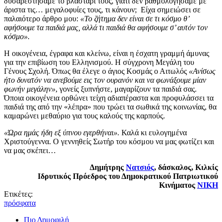
δυσαρεστήσαμε το βλαστάρι τους, γιατί δεν βαθμολογήσαμε με
άριστα τις… μεγαλοφυίες τους, τι κάνουν; Είχα σημειώσει σε
παλαιότερο άρθρο μου:
«Το ζήτημα δεν είναι σε τι κόσμο θ’
αφήσουμε τα παιδιά μας, αλλά τι παιδιά θα αφήσουμε σ’ αυτόν τον
κόσμο».
Η οικογένεια, έγραφα και κλείνω, είναι η έσχατη γραμμή άμυνας
για την επιβίωση του Ελληνισμού. Η σύγχρονη Μεγάλη του
Γένους Σχολή. Όπως θα έλεγε ο άγιος Κοσμάς ο Αιτωλός
«Ανίσως
ήτο δυνατόν να ανεβούμε εις τον ουρανόν και να φωνάξουμε μίαν
φωνήν μεγάλην»
, γονείς ξυπνήστε, μαγαρίζουν τα παιδιά σας.
Όποια οικογένεια ορθώνει τείχη αδιαπέραστα και προφυλάσσει τα
παιδιά της από την «λέπρα» που τρώει τα σωθικά της κοινωνίας, θα
καμαρώνει μεθαύριο για τους καλούς της καρπούς.
«Ώρα ημάς ήδη εξ ύπνου εγερθήναι».
Καλά κι ευλογημένα
Χριστούγεννα. Ο γεννηθείς Σωτήρ του κόσμου να μας φωτίζει και
να μας σκέπει…
Δημήτρης
Νατσιός
, δάσκαλος, Κιλκίς
Ιδρυτικός Πρόεδρος του Δημοκρατικού Πατριωτικού
Κινήματος
ΝΙΚΗ
Ετικέτες:
πρόσφατα
Πιο Δημοφιλή