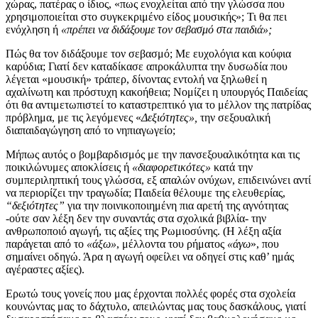
χώρας, πατέρας ο ίδιος, «πως ενοχλείται από την γλώσσα που
χρησιμοποιείται στο συγκεκριμένο είδος μουσικής»; Τι θα πει
ενόχληση ή
«πρέπει να διδάξουμε τον σεβασμό στα παιδιά»;
Πώς θα τον διδάξουμε τον σεβασμό; Με ευχολόγια και κούφια
καρύδια; Γιατί δεν καταδίκασε απροκάλυπτα την δυσωδία που
λέγεται «μουσική» τράπερ, δίνοντας εντολή να ξηλωθεί η
αχαλίνωτη και πρόστυχη κακοήθεια; Νομίζει η υπουργός Παιδείας
ότι θα αντιμετωπιστεί το καταστρεπτικό για το μέλλον της πατρίδας
πρόβλημα, με τις λεγόμενες «
Δεξιότητες»,
την σεξουαλική
διαπαιδαγώγηση από το νηπιαγωγείο;
Μήπως αυτός ο βομβαρδισμός με την πανσεξουαλικότητα και τις
ποικιλώνυμες αποκλίσεις ή
«διαφορετικότες»
κατά την
συμπεριληπτική τους γλώσσα, εξ απαλών ονύχων, επιδεινώνει αντί
να περιορίζει την τραγωδία; Παιδεία θέλουμε της ελευθερίας,
“δεξιότητες”
για την ποινικοποιημένη πια αρετή της αγνότητας
-ούτε σαν λέξη δεν την συναντάς στα σχολικά βιβλία- την
ανθρωποποιό αγωγή, τις αξίες της Ρωμιοσύνης. (Η λέξη αξία
παράγεται από το
«άξω»
, μέλλοντα του ρήματος
«άγω
», που
σημαίνει οδηγώ. Άρα η αγωγή οφείλει να οδηγεί στις καθ’ ημάς
αγέραστες αξίες).
Ερωτώ τους γονείς που μας έρχονται πολλές φορές στα σχολεία
κουνώντας μας το δάχτυλο, απειλώντας μας τους δασκάλους, γιατί