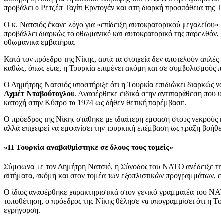
προβάλει ο Ρετζέπ Ταγίπ Ερντογάν και στη διαρκή προσπάθεια της 
Ο κ. Νατσιός έκανε λόγο για «επίδειξη αυτοκρατορικού μεγαλείου»
προβάλλει διαρκώς το οθωμανικό και αυτοκρατορικό της παρελθόν, μ
οθωμανικά εμβατήρια.
Κατά τον πρόεδρο της Νίκης, αυτά τα στοιχεία δεν αποτελούν απλές 
καθώς, όπως είπε, η Τουρκία επιμένει ακόμη και σε συμβολισμούς π
Ο Δημήτρης Νατσιός υποστήριξε ότι η Τουρκία επιδιώκει διαρκώς ν
Αχμέτ Νταβούτογλου
. Αναφέρθηκε ειδικά στην αντιπαράθεση που 
κατοχή στην Κύπρο το 1974 ως δήθεν θετική παρέμβαση.
Ο πρόεδρος της Νίκης στάθηκε με ιδιαίτερη έμφαση στους νεκρούς κ
αλλά επιχειρεί να εμφανίσει την τουρκική επέμβαση ως πράξη βοήθε
«Η Τουρκία αναβαθμίστηκε σε όλους τους τομείς»
Σύμφωνα με τον Δημήτρη Νατσιό, η Σύνοδος του ΝΑΤΟ ανέδειξε την 
αιτήματα, ακόμη και στον τομέα των εξοπλιστικών προγραμμάτων, 
Ο ίδιος αναφέρθηκε χαρακτηριστικά στον γενικό γραμματέα του Ν
τοποθέτηση, ο πρόεδρος της Νίκης θέλησε να υπογραμμίσει ότι η Το
εγρήγορση.