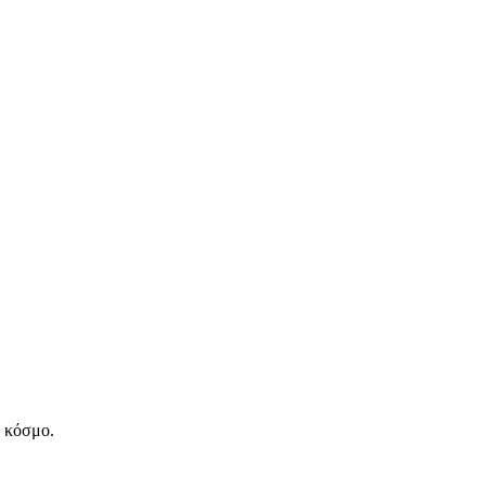
ν κόσμο.