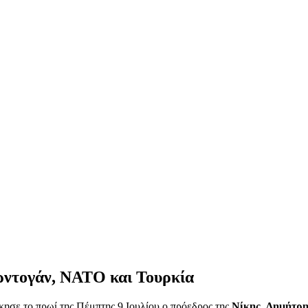
ρντογάν, ΝΑΤΟ και Τουρκία
ησε το πρωί της Πέμπτης 9 Ιουλίου ο πρόεδρος της
Νίκης
,
Δημήτρη