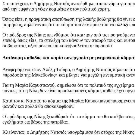
Στη συνέχεια, ο Δημήτρης Νατσιός αναφέρθηκε στα σενάρια για τα 
από την εμφάνιση νέων κομμάτων στον πολιτικό χάρτη.
Όπως είπε, η πραγματική αποτύπωση της λαϊκής βούλησης θα γίνει 
μετρήσεις, δηλώνοντας ότι το κόμμα του δεν πρόκειται να αλλάξει
Ο πρόεδρος της Νίκης υπενθύμισε ότι και πριν από τις προηγούμενες
επειδή, όπως είπε, τα στελέχη του κάνουν τον σταυρό τους και αυτο
σοβαρότητα, αξιοπρέπεια και κοινοβουλευτική παρουσία.
Αυτόνομη κάθοδος και καμία συνεργασία με μνημονιακά κόμμα
Αναφερόμενος στον Αλέξη Τσίπρα, ο Δημήτρης Νατσιός δήλωσε ότι 
«προδοσία της Μακεδονίας» και μίλησε για μεγάλη πνευματική ανεν
Για τη Μαρία Καρυστιανού, σημείωσε ότι το πολιτικό της εγχείρημα 
πάντως, ότι η Νίκη δεν είναι προσωποπαγές κόμμα, καθώς έχει οργα
Κατά τον κ. Νατσιό, το κόμμα της Μαρίας Καρυστιανού παραμένει π
φανούν και πολλά θα αποκαλυφθούν.
Ο πρόεδρος της Νίκης ξεκαθάρισε ότι το κόμμα του θα κατέβει στις
εγκλήματα εις βάρος της πατρίδας.
Κλείνοντας, ο Δημήτρης Νατσιός υπογράμμισε ότι στόχος της Νίκης 