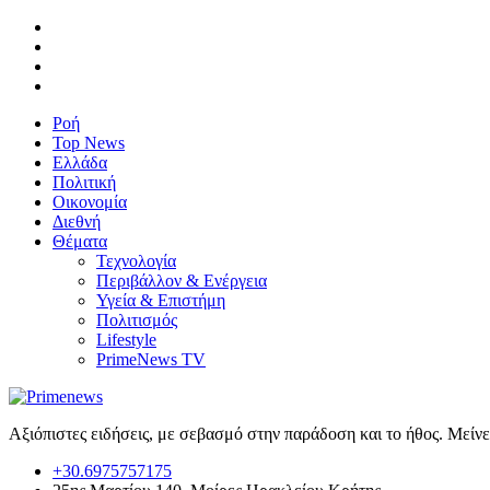
Ροή
Top News
Ελλάδα
Πολιτική
Οικονομία
Διεθνή
Θέματα
Τεχνολογία
Περιβάλλον & Ενέργεια
Υγεία & Επιστήμη
Πολιτισμός
Lifestyle
PrimeNews TV
Αξιόπιστες ειδήσεις, με σεβασμό στην παράδοση και το ήθος. Μείν
+30.6975757175