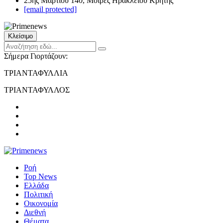
25ης Μαρτίου 140, Μοίρες Ηρακλείου Κρήτης
[email protected]
Κλείσιμο
Σήμερα Γιορτάζουν:
ΤΡΙΑΝΤΑΦΥΛΛΙΑ
ΤΡΙΑΝΤΑΦΥΛΛΟΣ
Ροή
Top News
Ελλάδα
Πολιτική
Οικονομία
Διεθνή
Θέματα