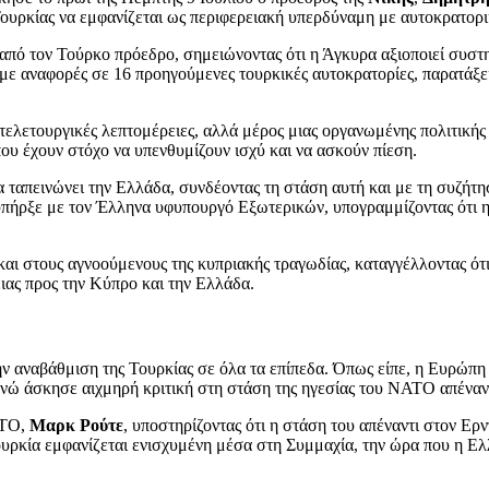
Τουρκίας να εμφανίζεται ως περιφερειακή υπερδύναμη με αυτοκρατορι
 από τον Τούρκο πρόεδρο, σημειώνοντας ότι η Άγκυρα αξιοποιεί συστ
ε αναφορές σε 16 προηγούμενες τουρκικές αυτοκρατορίες, παρατάξεις
τελετουργικές λεπτομέρειες, αλλά μέρος μιας οργανωμένης πολιτικής ε
ου έχουν στόχο να υπενθυμίζουν ισχύ και να ασκούν πίεση.
α ταπεινώνει την Ελλάδα, συνδέοντας τη στάση αυτή και με τη συζή
υπήρξε με τον Έλληνα υφυπουργό Εξωτερικών, υπογραμμίζοντας ότι η
αι στους αγνοούμενους της κυπριακής τραγωδίας, καταγγέλλοντας ότι
ιας προς την Κύπρο και την Ελλάδα.
αναβάθμιση της Τουρκίας σε όλα τα επίπεδα. Όπως είπε, η Ευρώπη δ
ενώ άσκησε αιχμηρή κριτική στη στάση της ηγεσίας του ΝΑΤΟ απέναν
ΑΤΟ,
Μαρκ Ρούτε
, υποστηρίζοντας ότι η στάση του απέναντι στον Ε
υρκία εμφανίζεται ενισχυμένη μέσα στη Συμμαχία, την ώρα που η Ελλά