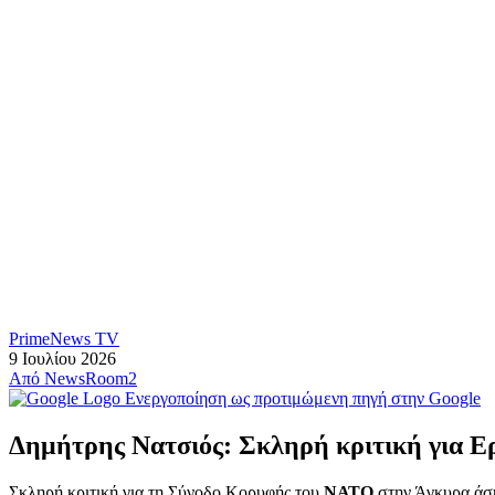
PrimeNews TV
9 Ιουλίου 2026
Από
NewsRoom2
Ενεργοποίηση ως προτιμώμενη πηγή στην Google
Δημήτρης Νατσιός: Σκληρή κριτική για Ε
Σκληρή κριτική για τη Σύνοδο Κορυφής του
ΝΑΤΟ
στην Άγκυρα άσκ