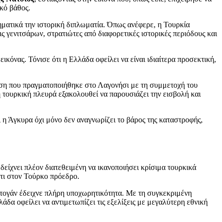
κό βάθος.
ηματικά την ιστορική διπλωματία. Όπως ανέφερε, η Τουρκία
 γενιτσάρων, στρατιώτες από διαφορετικές ιστορικές περιόδους και
ικόνας. Τόνισε ότι η Ελλάδα οφείλει να είναι ιδιαίτερα προσεκτική,
τηση που πραγματοποιήθηκε στο Λαγονήσι με τη συμμετοχή του
 τουρκική πλευρά εξακολουθεί να παρουσιάζει την εισβολή και
 η Άγκυρα όχι μόνο δεν αναγνωρίζει το βάρος της καταστροφής,
είχνει πλέον διατεθειμένη να ικανοποιήσει κρίσιμα τουρκικά
τι στον Τούρκο πρόεδρο.
ρντογάν έδειχνε πλήρη υποχωρητικότητα. Με τη συγκεκριμένη
δα οφείλει να αντιμετωπίζει τις εξελίξεις με μεγαλύτερη εθνική