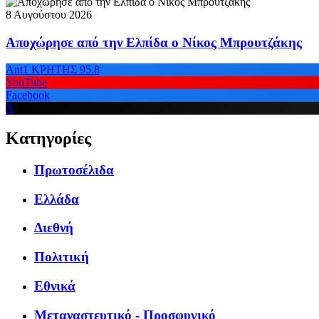
8 Αυγούστου 2026
Αποχώρησε από την Ελπίδα ο Νίκος Μπρουτζάκης
Ant1 ΚΡΗΤΗΣ 95.8
YouTube
Facebook
X
Κατηγορίες
Πρωτοσέλιδα
Ελλάδα
Διεθνή
Πολιτική
Εθνικά
Μεταναστευτικό - Προσφυγικό