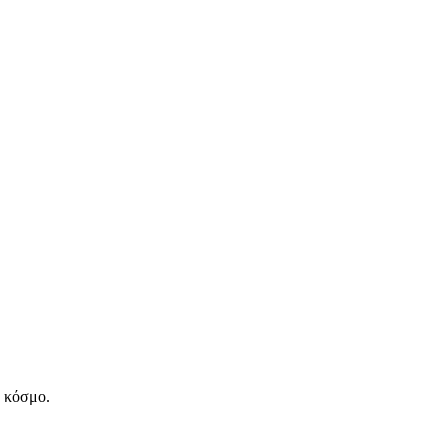
ν κόσμο.