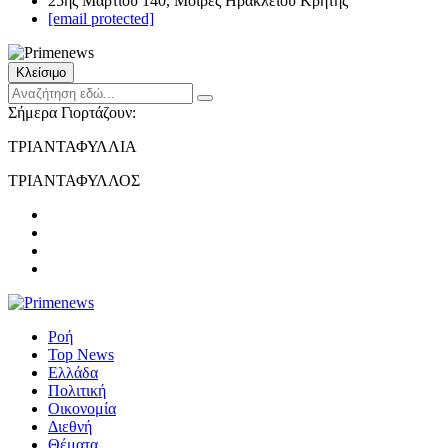
25ης Μαρτίου 140, Μοίρες Ηρακλείου Κρήτης
[email protected]
Κλείσιμο
Σήμερα Γιορτάζουν:
ΤΡΙΑΝΤΑΦΥΛΛΙΑ
ΤΡΙΑΝΤΑΦΥΛΛΟΣ
Ροή
Top News
Ελλάδα
Πολιτική
Οικονομία
Διεθνή
Θέματα