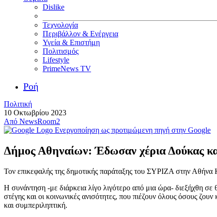
Dislike
Τεχνολογία
Περιβάλλον & Ενέργεια
Υγεία & Επιστήμη
Πολιτισμός
Lifestyle
PrimeNews TV
Ροή
Πολιτική
10 Οκτωβρίου 2023
Από
NewsRoom2
Ενεργοποίηση ως προτιμώμενη πηγή στην Google
Δήμος Αθηναίων: Έδωσαν χέρια Δούκας κα
Τον επικεφαλής της δημοτικής παράταξης του ΣΥΡΙΖΑ στην Αθήνα Κ
Η συνάντηση -με διάρκεια λίγο λιγότερο από μια ώρα- διεξήχθη σε
στέγης και οι κοινωνικές ανισότητες, που πιέζουν όλους όσους ζου
και συμπεριληπτική.