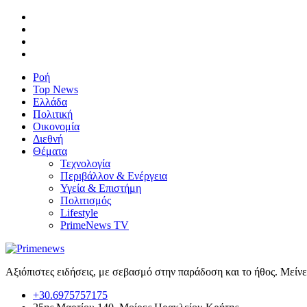
Ροή
Top News
Ελλάδα
Πολιτική
Οικονομία
Διεθνή
Θέματα
Τεχνολογία
Περιβάλλον & Ενέργεια
Υγεία & Επιστήμη
Πολιτισμός
Lifestyle
PrimeNews TV
Αξιόπιστες ειδήσεις, με σεβασμό στην παράδοση και το ήθος. Μείν
+30.6975757175