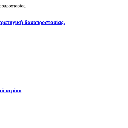
στρατηγική δασοπροστασίας.
ού αερίου