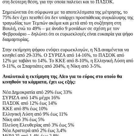
στη δεύτερη θέση, για την οποία παλεύει και το ΠΑΣΟΚ.
Σημειώνεται ότι σύμφωνα με τα αποτελέσματα της μέτρησης, το
75% δεν έχει πεισθεί ότι δεν υπάρχει προσπάθειας συγκάλυψης της
τραγωδίας των Τεμπών ακόμα και μετά από τη συζήτηση στη
Βουλή, ενώ το 49% – με άνοδο 9 μονάδων σε σχέση με τον
Φεβρουάριο – δηλώνει ότι οι ευρωεκλογές είναι ευκαιρία για ψήφο
διαμαρτυρίας.
Στην εκτίμηση ψήφου ενόψει ευρωεκλογών, η ΝΔ αναμένεται να
κινηθεί από 29-33%. Ο ΣΥΡΙΖΑ από 14-16%, το ΠΑΣΟΚ από
12% με ταβάνι το 14%. Το ΚΚΕ από 8-10%, η Ελληνική Λύση από
9-11%, οι Σπαρτιάτες από 204%, η Νίκη από 3-5%.
Αναλυτικά η εκτίμηση της Alco για το εύρος στο οποίο θα
κινηθούν τα κόμματα, έχει ως εξής:
Νέα Δημοκρατία από 29% έως 33%
ΣΥΡΙΖΑ από 14% μέχρι 16%
ΠΑΣΟΚ από 12% έως 14%
ΚΚΕ από 8% έως 10%
Ελληνική Λύση από 9% έως 11%
Νίκη από 3% έως 5%
Πλεύση Ελευθερίας από 3% έως 5%
Νέα Αριστερά από 2% έως 3,4%
ΜέΡΑ25 από 1,4% έως 2,8%