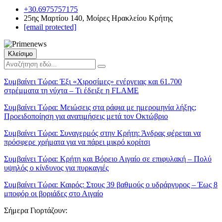
+30.6975757175
25ης Μαρτίου 140, Μοίρες Ηρακλείου Κρήτης
[email protected]
Κλείσιμο
Συμβαίνει Τώρα:
Έξι «Χιροσίμες» ενέργειας και 61.700
στρέμματα τη νύχτα – Τι έδειξε η FLAME
Συμβαίνει Τώρα:
Μειώσεις στα ράφια με ημερομηνία λήξης;
Προειδοποίηση για ανατιμήσεις μετά τον Οκτώβριο
Συμβαίνει Τώρα:
Συναγερμός στην Κρήτη: Άνδρας φέρεται να
πρόσφερε χρήματα για να πάρει μικρό κορίτσι
Συμβαίνει Τώρα:
Κρήτη και Βόρειο Αιγαίο σε επιφυλακή – Πολύ
υψηλός ο κίνδυνος για πυρκαγιές
Συμβαίνει Τώρα:
Καιρός: Στους 39 βαθμούς ο υδράργυρος – Έως 8
μποφόρ οι βοριάδες στο Αιγαίο
Σήμερα Γιορτάζουν: