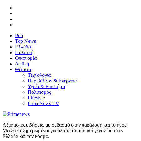
Ροή
Top News
Ελλάδα
Πολιτική
Οικονομία
Διεθνή
Θέματα
Τεχνολογία
Περιβάλλον & Ενέργεια
Υγεία & Επιστήμη
Πολιτισμός
Lifestyle
PrimeNews TV
Αξιόπιστες ειδήσεις, με σεβασμό στην παράδοση και το ήθος.
Μείνετε ενημερωμένοι για όλα τα σημαντικά γεγονότα στην
Ελλάδα και τον κόσμο.