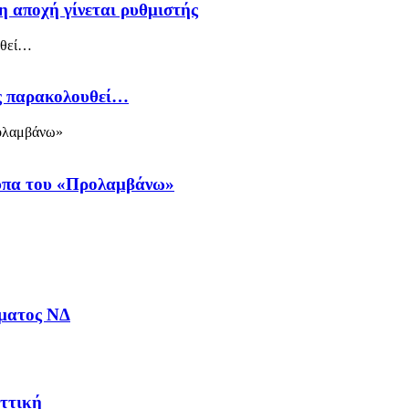
η αποχή γίνεται ρυθμιστής
ός παρακολουθεί…
ύπα του «Προλαμβάνω»
μματος ΝΔ
Αττική