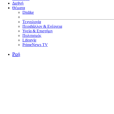
Διεθνή
Θέματα
Dislike
Τεχνολογία
Περιβάλλον & Ενέργεια
Υγεία & Επιστήμη
Πολιτισμός
Lifestyle
PrimeNews TV
Ροή