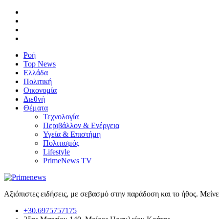
Ροή
Top News
Ελλάδα
Πολιτική
Οικονομία
Διεθνή
Θέματα
Τεχνολογία
Περιβάλλον & Ενέργεια
Υγεία & Επιστήμη
Πολιτισμός
Lifestyle
PrimeNews TV
Αξιόπιστες ειδήσεις, με σεβασμό στην παράδοση και το ήθος. Μείν
+30.6975757175