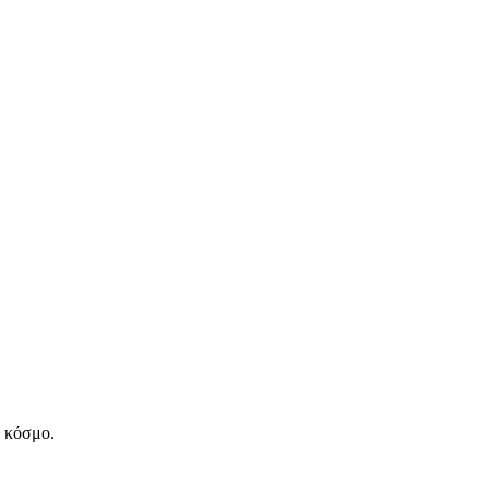
ν κόσμο.