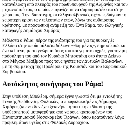
κατανάλωση από πλευράς του πρωθυπουργού της Αλβανίας και του
μηχανισμού του, ο οποίος εμφανίζεται να συμπαραστέκεται στην
χώρα μας. Την ίδια στιγμή, οι ελληνοαλβανικές σχέσεις διάγουν τη
χειρότερη κρίση των τελευταίων ετών, λόγω της αυθαίρετης
κράτησης, με προσωπική ανάμειξη του Έντι Ράμα, του ελληνικής
καταγωγής Δημάρχου Χιμάρας.
Μάλιστα ο Ράμα, πέραν της ανάρτησης του για τις πυρκαγιές
Ελλάδα στην οποία μάλιστα δήλωνε «θλιμμένος», δημοσίευσε και
ένα κείμενο, με το γνώριμο ύφος του και γεμάτο αιχμές, για την μη
πρόσκληση του από τον Κυριάκο Μητσοτάκη στο άτυπο Δείπνο
στο Μέγαρο Μαξίμου προς τους ηγέτες των Δυτικών Βαλκανίων,
με τη συμμετοχή της Προέδρου της Κομισιόν και του Ευρωπαϊκού
Συμβουλίου.
Αυτόκλητος συνήγορος του Ράμα!
Στην υπόθεση Μπελέρη, σήμερα έγινε γνωστό ότι με εντολή της
Γενικής Διεύθυνσης Φυλακών, ο προφυλακισμένος Δήμαρχος
Χιμάρας (κι ενώ δεν έχει ξεκινήσει η τακτική εκδίκαση της
υπόθεσης του) μεταφέρθηκε από χώρους κρατουμένων του
Πανεπιστημιακού Νοσοκομείου Τιράνων, όπου κρατούνταν λόγω
προβλημάτων υγείας στις Φυλακές Δυρραχίου.