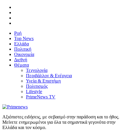
Ροή
Top News
Ελλάδα
Πολιτική
Οικονομία
Διεθνή
Θέματα
Τεχνολογία
Περιβάλλον & Ενέργεια
Υγεία & Επιστήμη
Πολιτισμός
Lifestyle
PrimeNews TV
Αξιόπιστες ειδήσεις, με σεβασμό στην παράδοση και το ήθος.
Μείνετε ενημερωμένοι για όλα τα σημαντικά γεγονότα στην
Ελλάδα και τον κόσμο.