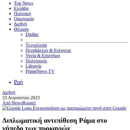
Top News
Ελλάδα
Πολιτική
Οικονομία
Διεθνή
Θέματα
Dislike
Τεχνολογία
Περιβάλλον & Ενέργεια
Υγεία & Επιστήμη
Πολιτισμός
Lifestyle
PrimeNews TV
Ροή
Διεθνή
23 Αυγούστου 2023
Από
NewsRoom1
Ενεργοποίηση ως προτιμώμενη πηγή στην Google
Διπλωματική αντεπίθεση Ράμα στο
γήπεδο των πυρκαγιών