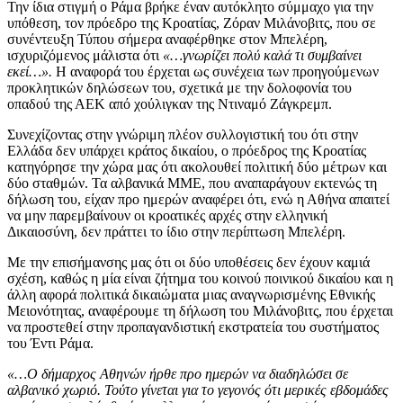
Την ίδια στιγμή ο Ράμα βρήκε έναν αυτόκλητο σύμμαχο για την
υπόθεση, τον πρόεδρο της Κροατίας, Ζόραν Μιλάνοβιτς, που σε
συνέντευξη Τύπου σήμερα αναφέρθηκε στον Μπελέρη,
ισχυριζόμενος μάλιστα ότι
«…γνωρίζει πολύ καλά τι συμβαίνει
εκεί…».
Η αναφορά του έρχεται ως συνέχεια των προηγούμενων
προκλητικών δηλώσεων του, σχετικά με την δολοφονία του
οπαδού της ΑΕΚ από χούλιγκαν της Ντιναμό Ζάγκρεμπ.
Συνεχίζοντας στην γνώριμη πλέον συλλογιστική του ότι στην
Ελλάδα δεν υπάρχει κράτος δικαίου, ο πρόεδρος της Κροατίας
κατηγόρησε την χώρα μας ότι ακολουθεί πολιτική δύο μέτρων και
δύο σταθμών. Τα αλβανικά ΜΜΕ, που αναπαράγουν εκτενώς τη
δήλωση του, είχαν προ ημερών αναφέρει ότι, ενώ η Αθήνα απαιτεί
να μην παρεμβαίνουν οι κροατικές αρχές στην ελληνική
Δικαιοσύνη, δεν πράττει το ίδιο στην περίπτωση Μπελέρη.
Με την επισήμανσης μας ότι οι δύο υποθέσεις δεν έχουν καμιά
σχέση, καθώς η μία είναι ζήτημα του κοινού ποινικού δικαίου και η
άλλη αφορά πολιτικά δικαιώματα μιας αναγνωρισμένης Εθνικής
Μειονότητας, αναφέρουμε τη δήλωση του Μιλάνοβιτς, που έρχεται
να προστεθεί στην προπαγανδιστική εκστρατεία του συστήματος
του Έντι Ράμα.
«…Ο δήμαρχος Αθηνών ήρθε προ ημερών να διαδηλώσει σε
αλβανικό χωριό. Τούτο γίνεται για το γεγονός ότι μερικές εβδομάδες