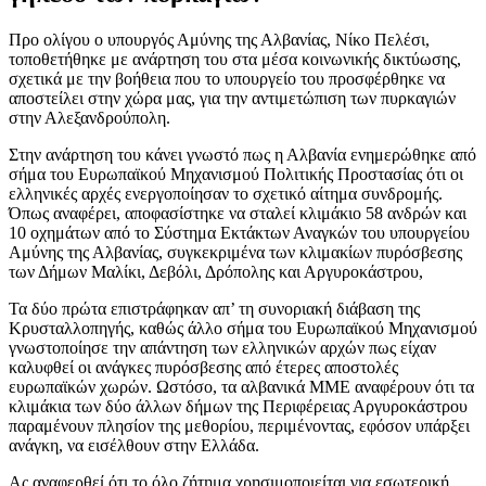
Προ ολίγου ο υπουργός Αμύνης της Αλβανίας, Νίκο Πελέσι,
τοποθετήθηκε με ανάρτηση του στα μέσα κοινωνικής δικτύωσης,
σχετικά με την βοήθεια που το υπουργείο του προσφέρθηκε να
αποστείλει στην χώρα μας, για την αντιμετώπιση των πυρκαγιών
στην Αλεξανδρούπολη.
Στην ανάρτηση του κάνει γνωστό πως η Αλβανία ενημερώθηκε από
σήμα του Ευρωπαϊκού Μηχανισμού Πολιτικής Προστασίας ότι οι
ελληνικές αρχές ενεργοποίησαν το σχετικό αίτημα συνδρομής.
Όπως αναφέρει, αποφασίστηκε να σταλεί κλιμάκιο 58 ανδρών και
10 οχημάτων από το Σύστημα Εκτάκτων Αναγκών του υπουργείου
Αμύνης της Αλβανίας, συγκεκριμένα των κλιμακίων πυρόσβεσης
των Δήμων Μαλίκι, Δεβόλι, Δρόπολης και Αργυροκάστρου,
Τα δύο πρώτα επιστράφηκαν απ’ τη συνοριακή διάβαση της
Κρυσταλλοπηγής, καθώς άλλο σήμα του Ευρωπαϊκού Μηχανισμού
γνωστοποίησε την απάντηση των ελληνικών αρχών πως είχαν
καλυφθεί οι ανάγκες πυρόσβεσης από έτερες αποστολές
ευρωπαϊκών χωρών. Ωστόσο, τα αλβανικά ΜΜΕ αναφέρουν ότι τα
κλιμάκια των δύο άλλων δήμων της Περιφέρειας Αργυροκάστρου
παραμένουν πλησίον της μεθορίου, περιμένοντας, εφόσον υπάρξει
ανάγκη, να εισέλθουν στην Ελλάδα.
Ας αναφερθεί ότι το όλο ζήτημα χρησιμοποιείται για εσωτερική