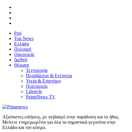
Ροή
Top News
Ελλάδα
Πολιτική
Οικονομία
Διεθνή
Θέματα
Τεχνολογία
Περιβάλλον & Ενέργεια
Υγεία & Επιστήμη
Πολιτισμός
Lifestyle
PrimeNews TV
Αξιόπιστες ειδήσεις, με σεβασμό στην παράδοση και το ήθος.
Μείνετε ενημερωμένοι για όλα τα σημαντικά γεγονότα στην
Ελλάδα και τον κόσμο.