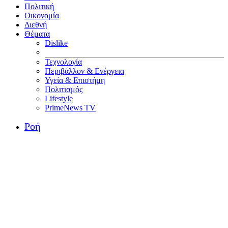
Πολιτική
Οικονομία
Διεθνή
Θέματα
Dislike
Τεχνολογία
Περιβάλλον & Ενέργεια
Υγεία & Επιστήμη
Πολιτισμός
Lifestyle
PrimeNews TV
Ροή