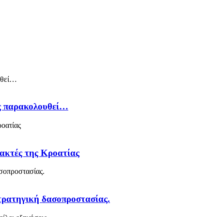
ός παρακολουθεί…
 ακτές της Κροατίας
στρατηγική δασοπροστασίας.