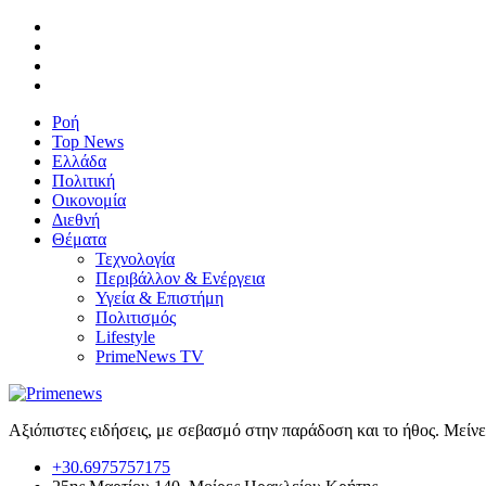
Ροή
Top News
Ελλάδα
Πολιτική
Οικονομία
Διεθνή
Θέματα
Τεχνολογία
Περιβάλλον & Ενέργεια
Υγεία & Επιστήμη
Πολιτισμός
Lifestyle
PrimeNews TV
Αξιόπιστες ειδήσεις, με σεβασμό στην παράδοση και το ήθος. Μείν
+30.6975757175