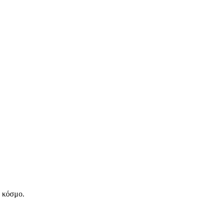
ν κόσμο.