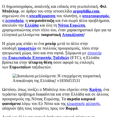
Ο δημοσιογράφος, αναλυτής και ειδικός στη γεωπολιτική,
Φιλ
Μπάτλερ
, σε άρθρο του στην ιστοσελίδα
argophilia.com
,
σημειώνει ότι η
υπερθέρμανση
του πλανήτη, ο
υπερτουρισμός
,
η
λειψυδρία
, η
υπερανάπτυξη
και ένα σωρό άλλα προβλήματα,
απειλούν την
Ελλάδα
και όλη τη
Νότια Ευρώπη
,
χρησιμοποιώντας στον τίτλο του, έναν χαρακτηριστικό όρο για τα
ελληνικά μελλούμενα:
τουριστική
Αποκάλυψη
!
Η χώρα μας σπάει το ένα
ρεκόρ
μετά το άλλο στην
υποδοχή
τουριστών
σε πολλούς προορισμούς, τόσο στην
ηπειρωτική χώρα, όσο και στα νησιά. Σύμφωνα με
στοιχεία
της
Ευρωπαϊκής Επιτροπής Ταξιδιών
(ETC), η Ελλάδα
βρίσκεται στην
τέταρτη θέση
όσον αφορά τις επιλογές
των
Ευρωπαίων
ταξιδιωτών.
Ωστόσο, όπως τονίζει ο Μπάτλερ που εδρεύει στην
Κρήτη
, ένα
τεράστιο πρόβλημα διαφαίνεται και στην Ελλάδα και σε άλλους
προορισμούς της Νότιας Ευρώπης. Τα
ακραία καιρικά
φαινόμενα
λόγω του Ελ Νίνιο και της
κλιματικής αλλαγής
,
οδηγούν ήδη τους τουρίστες προς τον
Βορρά
.