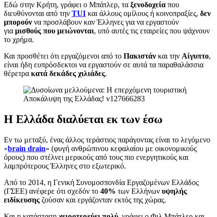
Εδώ στην Κρήτη, γράφει ο Μπάτλερ, τα
ξενοδοχεία
που
διευθύνονται από την
TUI
και άλλους ομίλους ή κοινοπραξίες,
δεν
μπορούν
να προσλάβουν καν Έλληνες για να εργαστούν
για
μισθούς που μειώνονται
, υπό αυτές τις εταιρείες που ψάχνουν
το χρήμα.
Και προσθέτει ότι εργαζόμενοι από το
Πακιστάν
και την
Αίγυπτο
,
είναι ήδη ευπρόσδεκτοι να εργαστούν σε αυτά τα παραθαλάσσια
θέρετρα
κατά δεκάδες χιλιάδες
.
Η Ελλάδα διαλύεται εκ των έσω
Εν τω μεταξύ, ένας άλλος τεράστιος παράγοντας είναι το λεγόμενο
«
brain drain
» (φυγή ανθρώπινου κεφαλαίου με οικονομικούς
όρους) που στέλνει μερικούς από τους πιο ενεργητικούς και
λαμπρότερους Έλληνες στο εξωτερικό.
Από το 2014, η Γενική Συνομοσπονδία Εργαζομένων Ελλάδος
(ΓΣΕΕ) ανέφερε ότι σχεδόν το
40%
των Ελλήνων
υψηλής
ειδίκευσης
ζούσαν και εργάζονταν εκτός της χώρας.
Και η κατάσταση
χειροτερεύει πολύ
, γράφει ο Φιλ Μπάτλερ και