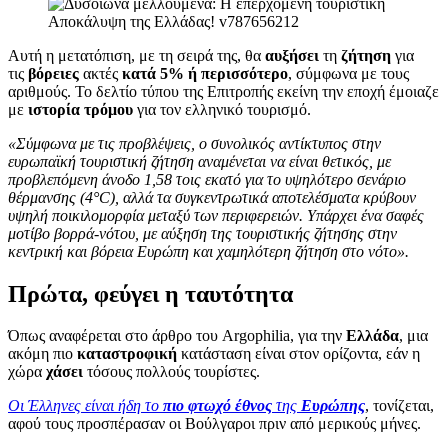
Αυτή η μετατόπιση, με τη σειρά της, θα
αυξήσει
τη
ζήτηση
για
τις
βόρειες
ακτές
κατά 5%
ή περισσότερο
, σύμφωνα με τους
αριθμούς. Το δελτίο τύπου της Επιτροπής εκείνη την εποχή έμοιαζε
με
ιστορία τρόμου
για τον ελληνικό τουρισμό.
«Σύμφωνα με τις προβλέψεις, ο συνολικός αντίκτυπος στην
ευρωπαϊκή τουριστική ζήτηση αναμένεται να είναι θετικός, με
προβλεπόμενη άνοδο 1,58 τοις εκατό για το υψηλότερο σενάριο
θέρμανσης (4°C), αλλά τα συγκεντρωτικά αποτελέσματα κρύβουν
υψηλή ποικιλομορφία μεταξύ των περιφερειών. Υπάρχει ένα σαφές
μοτίβο βορρά-νότου, με αύξηση της τουριστικής ζήτησης στην
κεντρική και βόρεια Ευρώπη και χαμηλότερη ζήτηση στο νότο».
Πρώτα, φεύγει η ταυτότητα
Όπως αναφέρεται στο άρθρο του Argophilia, για την
Ελλάδα
, μια
ακόμη πιο
καταστροφική
κατάσταση είναι στον ορίζοντα, εάν η
χώρα
χάσει
τόσους πολλούς τουρίστες.
Οι Έλληνες είναι ήδη το
πιο φτωχό έθνος
της
Ευρώπης
, τονίζεται,
αφού τους προσπέρασαν οι Βούλγαροι πριν από μερικούς μήνες.