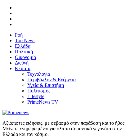
Ροή
Top News
Ελλάδα
Πολιτική
Οικονομία
Διεθνή
Θέματα
Τεχνολογία
Περιβάλλον & Ενέργεια
Υγεία & Επιστήμη
Πολιτισμός
Lifestyle
PrimeNews TV
Αξιόπιστες ειδήσεις, με σεβασμό στην παράδοση και το ήθος.
Μείνετε ενημερωμένοι για όλα τα σημαντικά γεγονότα στην
Ελλάδα και τον κόσμο.