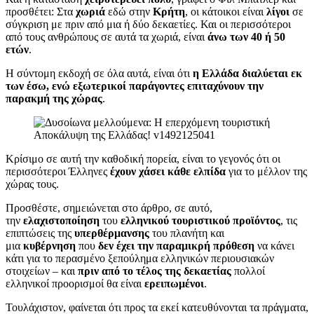
προσθέτει: Στα
χωριά
εδώ στην
Κρήτη
, οι κάτοικοι είναι
λίγοι
σε
σύγκριση με πριν από μια ή δύο δεκαετίες. Και οι περισσότεροι
από τους ανθρώπους σε αυτά τα χωριά, είναι
άνω των 40 ή 50
ετών
.
Η σύντομη εκδοχή σε όλα αυτά, είναι ότι
η Ελλάδα διαλύεται εκ
των έσω, ενώ εξωτερικοί παράγοντες επιταχύνουν την
παρακμή της χώρας
.
Κρίσιμο σε αυτή την καθοδική πορεία, είναι το γεγονός ότι οι
περισσότεροι Έλληνες
έχουν χάσει κάθε ελπίδα
για το μέλλον της
χώρας τους.
Προσθέστε, σημειώνεται στο άρθρο, σε αυτό,
την
ελαχιστοποίηση
του
ελληνικού τουριστικού προϊόντος
, τις
επιπτώσεις της
υπερθέρμανσης
του πλανήτη και
μια
κυβέρνηση
που
δεν έχει την παραμικρή πρόθεση
να κάνει
κάτι για το περασμένο ξεπούλημα ελληνικών περιουσιακών
στοιχείων – και
πριν από το τέλος της δεκαετίας
πολλοί
ελληνικοί προορισμοί θα είναι
ερειπωμένοι
.
Τουλάχιστον, φαίνεται ότι προς τα εκεί κατευθύνονται τα πράγματα,