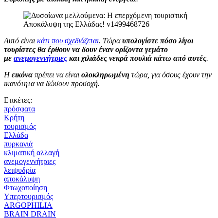
Αυτό είναι
κάτι που σχεδιάζεται
. Τώρα
υπολογίστε πόσο λίγοι
τουρίστες θα έρθουν να δουν έναν ορίζοντα γεμάτο
με
ανεμογεννήτριες
και χιλιάδες νεκρά πουλιά κάτω από αυτές
.
Η
εικόνα
πρέπει να είναι
ολοκληρωμένη
τώρα, για όσους έχουν την
ικανότητα να δώσουν προσοχή.
Ετικέτες:
πρόσφατα
Κρήτη
τουρισμός
Ελλάδα
πυρκαγιά
κλιματική αλλαγή
ανεμογεννήτριες
λειψυδρία
αποκάλυψη
Φτωχοποίηση
Υπερτουρισμός
ARGOPHILIA
BRAIN DRAIN