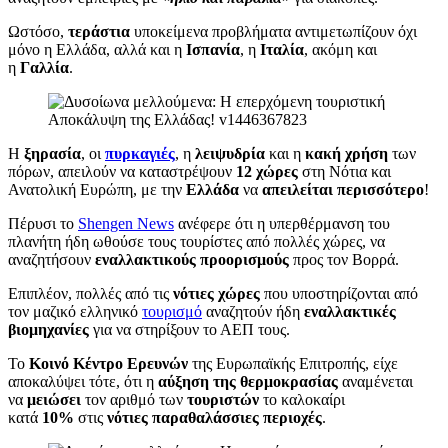
Ωστόσο,
τεράστια
υποκείμενα προβλήματα αντιμετωπίζουν όχι
μόνο η Ελλάδα, αλλά και η
Ισπανία
, η
Ιταλία
, ακόμη και
η
Γαλλία
.
Η
ξηρασία
, οι
πυρκαγιές
, η
λειψυδρία
και η
κακή χρήση
των
πόρων, απειλούν να καταστρέψουν
12 χώρες
στη Νότια και
Ανατολική Ευρώπη, με την
Ελλάδα
να
απειλείται περισσότερο
!
Πέρυσι το
Shengen News
ανέφερε ότι η υπερθέρμανση του
πλανήτη ήδη ωθούσε τους τουρίστες από πολλές χώρες, να
αναζητήσουν
εναλλακτικούς προορισμούς
προς τον Βορρά.
Επιπλέον, πολλές από τις
νότιες χώρες
που υποστηρίζονται από
τον μαζικό ελληνικό
τουρισμό
αναζητούν ήδη
εναλλακτικές
βιομηχανίες
για να στηρίξουν το ΑΕΠ τους.
Το
Κοινό Κέντρο Ερευνών
της Ευρωπαϊκής Επιτροπής, είχε
αποκαλύψει τότε, ότι η
αύξηση της θερμοκρασίας
αναμένεται
να
μειώσει
τον αριθμό των
τουριστών
το καλοκαίρι
κατά
10%
στις
νότιες παραθαλάσσιες περιοχές
.