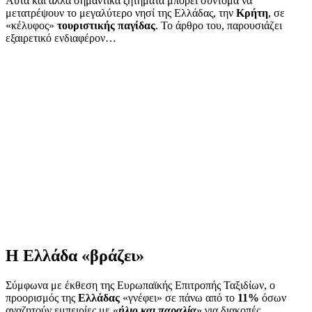
Αυτά και άλλα σημαντικά ζητήματα μπορεί σύντομα να
μετατρέψουν το μεγαλύτερο νησί της Ελλάδας, την
Κρήτη
, σε
«κέλυφος»
τουριστικής παγίδας
. Το άρθρο του, παρουσιάζει
εξαιρετικό ενδιαφέρον…
Η Ελλάδα «βράζει»
Σύμφωνα με έκθεση της Ευρωπαϊκής Επιτροπής Ταξιδίων, ο
προορισμός της
Ελλάδας
«γνέφει» σε πάνω από το
11%
όσων
αναζητούν εμπειρίες με «
ήλιο και παραλία
» για διακοπές.