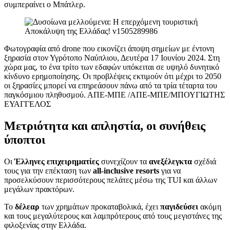
συμπεραίνει ο Μπάτλερ.
Φωτογραφία από drone που εικονίζει άποψη σημείων με έντονη
ξηρασία στον Υγρότοπο Ναύπλιου, Δευτέρα 17 Ιουνίου 2024. Στη
χώρα μας, το ένα τρίτο των εδαφών υπόκειται σε υψηλό δυνητικό
κίνδυνο ερημοποίησης. Οι προβλέψεις εκτιμούν ότι μέχρι το 2050
οι ξηρασίες μπορεί να επηρεάσουν πάνω από τα τρία τέταρτα του
παγκόσμιου πληθυσμού. ΑΠΕ-ΜΠΕ /ΑΠΕ-ΜΠΕ/ΜΠΟΥΓΙΩΤΗΣ
ΕΥΑΓΓΕΛΟΣ
Μετριότητα και απληστία, οι συνήθεις
ύποπτοι
Οι
Έλληνες επιχειρηματίες
συνεχίζουν τα
ανεξέλεγκτα
σχέδιά
τους για την επέκταση των
all-inclusive resorts
για να
προσελκύσουν περισσότερους πελάτες μέσω της TUI και άλλων
μεγάλων πρακτόρων.
Το
δέλεαρ
των χρημάτων προκαταβολικά, έχει
παγιδεύσει
ακόμη
και τους μεγαλύτερους και λαμπρότερους από τους μεγιστάνες της
φιλοξενίας στην Ελλάδα.