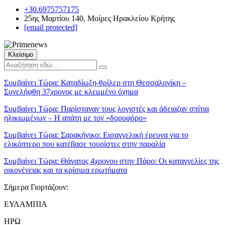
+30.6975757175
25ης Μαρτίου 140, Μοίρες Ηρακλείου Κρήτης
[email protected]
Κλείσιμο
Συμβαίνει Τώρα:
Καταδίωξη-θρίλερ στη Θεσσαλονίκη –
Συνελήφθη 37χρονος με κλεμμένο όχημα
Συμβαίνει Τώρα:
Παρίσταναν τους λογιστές και άδειαζαν σπίτια
ηλικιωμένων – Η απάτη με τον «δορυφόρο»
Συμβαίνει Τώρα:
Σαρακήνικο: Εισαγγελική έρευνα για το
ελικόπτερο που κατέβασε τουρίστες στην παραλία
Συμβαίνει Τώρα:
Θάνατος 4χρονου στην Πάρο: Οι καταγγελίες της
οικογένειας και τα κρίσιμα ερωτήματα
Σήμερα Γιορτάζουν:
ΕΥΛΑΜΠΙΑ
ΗΡΩ