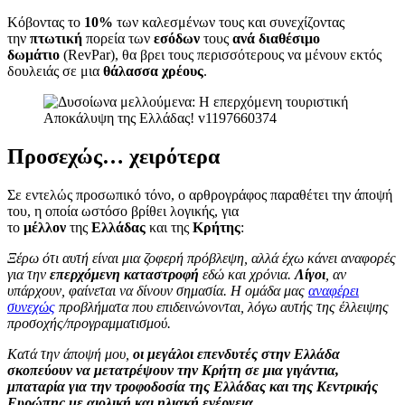
Κόβοντας το
10%
των καλεσμένων τους και συνεχίζοντας
την
πτωτική
πορεία των
εσόδων
τους
ανά διαθέσιμο
δωμάτιο
(RevPar), θα βρει τους περισσότερους να μένουν εκτός
δουλειάς σε μια
θάλασσα χρέους
.
Προσεχώς… χειρότερα
Σε εντελώς προσωπικό τόνο, ο αρθρογράφος παραθέτει την άποψή
του, η οποία ωστόσο βρίθει λογικής, για
το
μέλλον
της
Ελλάδας
και της
Κρήτης
:
Ξέρω ότι αυτή είναι μια ζοφερή πρόβλεψη, αλλά έχω κάνει αναφορές
για την
επερχόμενη καταστροφή
εδώ και χρόνια.
Λίγοι
, αν
υπάρχουν, φαίνεται να δίνουν σημασία. Η ομάδα μας
αναφέρει
συνεχώς
προβλήματα που επιδεινώνονται, λόγω αυτής της έλλειψης
προσοχής/προγραμματισμού.
Κατά την άποψή μου,
οι μεγάλοι επενδυτές στην Ελλάδα
σκοπεύουν να μετατρέψουν την Κρήτη σε μια γιγάντια,
μπαταρία για την τροφοδοσία της Ελλάδας και της Κεντρικής
Ευρώπης με αιολική και ηλιακή ενέργεια
.