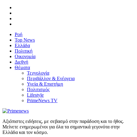
Ροή
Top News
Ελλάδα
Πολιτική
Οικονομία
Διεθνή
Θέματα
Τεχνολογία
Περιβάλλον & Ενέργεια
Υγεία & Επιστήμη
Πολιτισμός
Lifestyle
PrimeNews TV
Αξιόπιστες ειδήσεις, με σεβασμό στην παράδοση και το ήθος.
Μείνετε ενημερωμένοι για όλα τα σημαντικά γεγονότα στην
Ελλάδα και τον κόσμο.