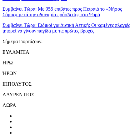
Συμβαίνει Τώρα:
Με 955 επιβάτες προς Πειραιά το «Νήσος
Σάμος» μετά την αδυναμία πρόσδεσης στα Ψαρά
Συμβαίνει Τώρα:
Ειδικοί για Δυτική Αττική: Οι καμένες πλαγιές
μπορεί να γίνουν παγίδα με τις πρώτες βροχές
Σήμερα Γιορτάζουν:
ΕΥΛΑΜΠΙΑ
ΗΡΩ
ΉΡΩΝ
ΙΠΠΟΛΥΤΟΣ
ΛΑΥΡΕΝΤΙΟΣ
ΛΩΡΑ