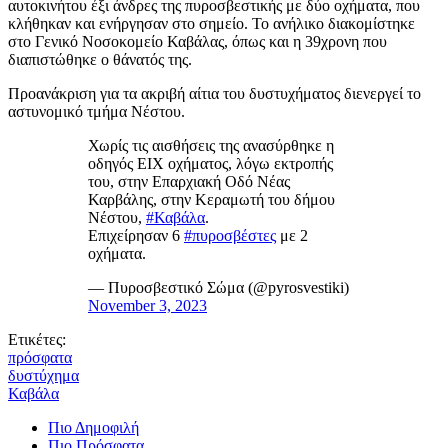
αυτοκινήτου έξι άνδρες της πυροσβεστικής με δύο οχήματα, που
κλήθηκαν και ενήργησαν στο σημείο. Το ανήλικο διακομίστηκε
στο Γενικό Νοσοκομείο Καβάλας, όπως και η 39χρονη που
διαπιστώθηκε ο θάνατός της.
Προανάκριση για τα ακριβή αίτια του δυστυχήματος διενεργεί το
αστυνομικό τμήμα Νέστου.
Χωρίς τις αισθήσεις της ανασύρθηκε η
οδηγός ΕΙΧ οχήματος, λόγω εκτροπής
του, στην Επαρχιακή Οδό Νέας
Καρβάλης, στην Κεραμωτή του δήμου
Νέστου,
#Καβάλα
.
Επιχείρησαν 6
#πυροσβέστες
με 2
οχήματα.
— Πυροσβεστικό Σώμα (@pyrosvestiki)
November 3, 2023
Ετικέτες:
πρόσφατα
δυστύχημα
Καβάλα
Πιο Δημοφιλή
Πιο Πρόσφατα