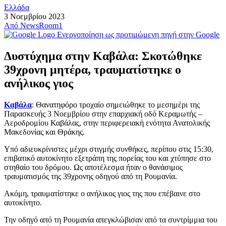
Ελλάδα
3 Νοεμβρίου 2023
Από
NewsRoom1
Ενεργοποίηση ως προτιμώμενη πηγή στην Google
Δυστύχημα στην Καβάλα: Σκοτώθηκε
39χρονη μητέρα, τραυματίστηκε ο
ανήλικος γιος
Καβάλα
: Θανατηφόρο τροχαίο σημειώθηκε το μεσημέρι της
Παρασκευής 3 Νοεμβρίου στην επαρχιακή οδό Κεραμωτής –
Αεροδρομίου Καβάλας, στην περιφερειακή ενότητα Ανατολικής
Μακεδονίας και Θράκης.
Υπό αδιευκρίνιστες μέχρι στιγμής συνθήκες, περίπου στις 15:30,
επιβατικό αυτοκίνητο εξετράπη της πορείας του και χτύπησε στο
στηθαίο του δρόμου. Ως αποτέλεσμα ήταν ο θανάσιμος
τραυματισμός της 39χρονης οδηγού από τη Ρουμανία.
Ακόμη, τραυματίστηκε ο ανήλικος γιος της που επέβαινε στο
αυτοκίνητο.
Την οδηγό από τη Ρουμανία απεγκλώβισαν από τα συντρίμμια του