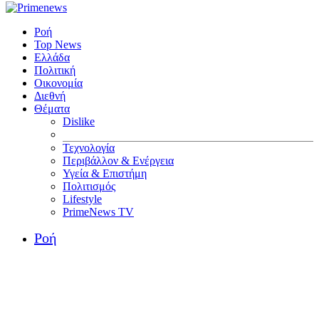
Ροή
Top News
Ελλάδα
Πολιτική
Οικονομία
Διεθνή
Θέματα
Dislike
Τεχνολογία
Περιβάλλον & Ενέργεια
Υγεία & Επιστήμη
Πολιτισμός
Lifestyle
PrimeNews TV
Ροή