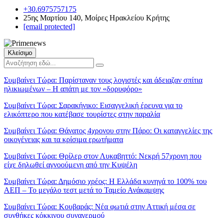
+30.6975757175
25ης Μαρτίου 140, Μοίρες Ηρακλείου Κρήτης
[email protected]
Κλείσιμο
Συμβαίνει Τώρα:
Παρίσταναν τους λογιστές και άδειαζαν σπίτια
ηλικιωμένων – Η απάτη με τον «δορυφόρο»
Συμβαίνει Τώρα:
Σαρακήνικο: Εισαγγελική έρευνα για το
ελικόπτερο που κατέβασε τουρίστες στην παραλία
Συμβαίνει Τώρα:
Θάνατος 4χρονου στην Πάρο: Οι καταγγελίες της
οικογένειας και τα κρίσιμα ερωτήματα
Συμβαίνει Τώρα:
Θρίλερ στον Λυκαβηττό: Νεκρή 57χρονη που
είχε δηλωθεί αγνοούμενη από την Κυψέλη
Συμβαίνει Τώρα:
Δημόσιο χρέος: Η Ελλάδα κυνηγά το 100% του
ΑΕΠ – Το μεγάλο τεστ μετά το Ταμείο Ανάκαμψης
Συμβαίνει Τώρα:
Κουβαράς: Νέα φωτιά στην Αττική μέσα σε
συνθήκες κόκκινου συναγερμού