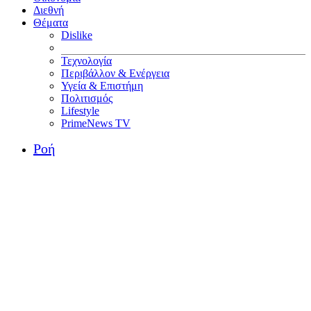
Διεθνή
Θέματα
Dislike
Τεχνολογία
Περιβάλλον & Ενέργεια
Υγεία & Επιστήμη
Πολιτισμός
Lifestyle
PrimeNews TV
Ροή