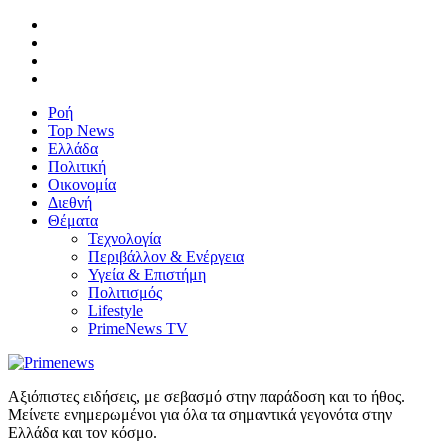
Ροή
Top News
Ελλάδα
Πολιτική
Οικονομία
Διεθνή
Θέματα
Τεχνολογία
Περιβάλλον & Ενέργεια
Υγεία & Επιστήμη
Πολιτισμός
Lifestyle
PrimeNews TV
Αξιόπιστες ειδήσεις, με σεβασμό στην παράδοση και το ήθος.
Μείνετε ενημερωμένοι για όλα τα σημαντικά γεγονότα στην
Ελλάδα και τον κόσμο.