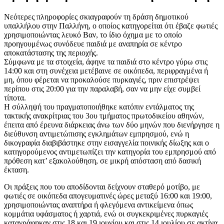
Νεότερες πληροφορίες σκιαγραφούν τη δράση δημοτικού
υπαλλήλου στην Παλλήνη, ο οποίος κατηγορείται ότι έβαζε φωτιές
χρησιμοποιώντας λευκό Βαν, το ίδιο όχημα με το οποίο
προηγουμένως συνόδευε παιδιά με αναπηρία σε κέντρο
αποκατάστασης της περιοχής.
Σύμφωνα με τα στοιχεία, άφηνε τα παιδιά στο κέντρο γύρω στις
14:00 και στη συνέχεια μετέβαινε σε οικόπεδα, περιφραγμένα ή
μη, όπου φέρεται να προκαλούσε πυρκαγιές, πριν επιστρέψει
περίπου στις 20:00 για την παραλαβή, σαν να μην είχε συμβεί
τίποτα.
Η σύλληψή του πραγματοποιήθηκε κατόπιν εντάλματος της
τακτικής ανακρίτριας του 3ου τμήματος πρωτοδικείου αθηνών,
έπειτα από έρευνα διάρκειας άνω των δύο μηνών που διενήργησε η
διεύθυνση αντιμετώπισης εγκλημάτων εμπρησμού, ενώ η
δικογραφία διαβιβάστηκε στην εισαγγελία ποινικής δίωξης και ο
κατηγορούμενος αντιμετωπίζει την κατηγορία του εμπρησμού από
πρόθεση κατ’ εξακολούθηση, σε μικρή απόσταση από δασική
έκταση.
Οι πράξεις που του αποδίδονται δείχνουν σταθερό μοτίβο, με
φωτιές σε οικόπεδα απογευματινές ώρες μεταξύ 16:00 και 19:00,
χρησιμοποιώντας αναπτήρα ή φλεγόμενα αντικείμενα όπως
κομμάτια υφάσματος ή χαρτιά, ενώ οι συγκεκριμένες πυρκαγιές
καταγράφηκαν στις 18 και 19 ιουνίου και στις 14 ιουλίου σε ακτίνα