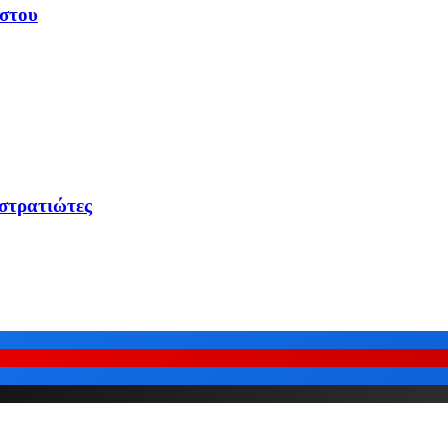
υστου
 στρατιώτες