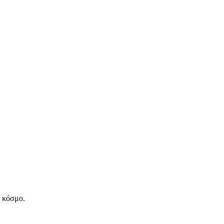
ν κόσμο.