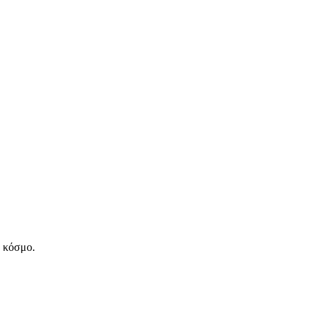
ν κόσμο.