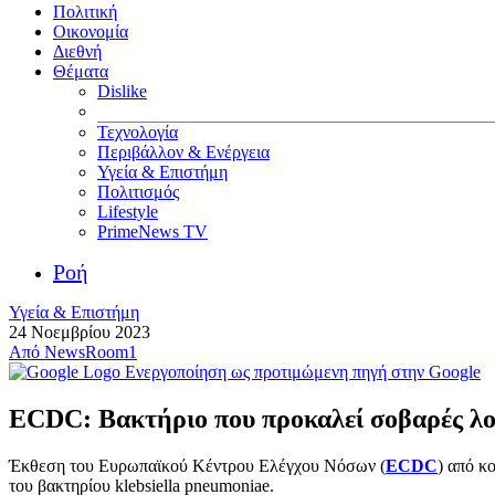
Πολιτική
Οικονομία
Διεθνή
Θέματα
Dislike
Τεχνολογία
Περιβάλλον & Ενέργεια
Υγεία & Επιστήμη
Πολιτισμός
Lifestyle
PrimeNews TV
Ροή
Υγεία & Επιστήμη
24 Νοεμβρίου 2023
Από
NewsRoom1
Ενεργοποίηση ως προτιμώμενη πηγή στην Google
ECDC: Βακτήριο που προκαλεί σοβαρές λοι
Έκθεση του Ευρωπαϊκού Κέντρου Ελέγχου Νόσων (
ECDC
) από κ
του βακτηρίου klebsiella pneumoniae.