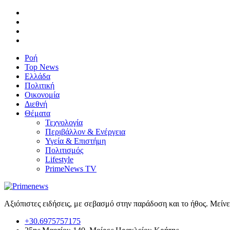
Ροή
Top News
Ελλάδα
Πολιτική
Οικονομία
Διεθνή
Θέματα
Τεχνολογία
Περιβάλλον & Ενέργεια
Υγεία & Επιστήμη
Πολιτισμός
Lifestyle
PrimeNews TV
Αξιόπιστες ειδήσεις, με σεβασμό στην παράδοση και το ήθος. Μείν
+30.6975757175