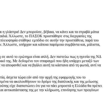
ι η γλάστρα! Δεν μπορούσε, βέβαια, να κάνει και τα στραβά μάτια
παιδιά. Άλλωστε, το ΠΑΣΟΚ προσπάθησε στις διεργασίες της
 πλειοψηφία στάθηκε εμπόδιο σε αυτήν την προσπάθεια, παρά του
ον. Άλλωστε, υπήρχαν και κάποια παρόμοια συμβάντα και, μάλιστα,
 σε αυτό το ερώτημα είναι απλή. Δεν πιστεύω πως η ηγεσία της ΝΔ
ερικό της. Με δεδομένο τον σπαραγμό που ήδη υπάρχει μεταξύ των
α αποφανθεί και να βγάλει αυτή τα κάστανα από τη φωτιά, αντί να
τία, άσχετα τώρα εάν από την αρχή της εφαρμογής του το
κασμένα να ακολουθήσουν το δρόμο της διαπλοκής και της μείωσης
ούπης είχε διαπιστώσει ότι για να πάει μπροστά η Ελλάδα θα πρέπει
και αντικατάστασης της με την κλήρωση, επινόησης των προγόνων