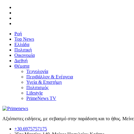
Ροή
Top News
Ελλάδα
Πολιτική
Οικονομία
Διεθνή
Θέματα
Τεχνολογία
Περιβάλλον & Ενέργεια
Υγεία & Επιστήμη
Πολιτισμός
Lifestyle
PrimeNews TV
Αξιόπιστες ειδήσεις, με σεβασμό στην παράδοση και το ήθος. Μείν
+30.6975757175