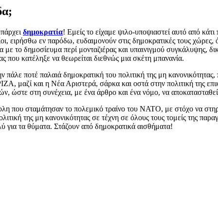
δα;
υπάρχει
δημοκρατία
! Εμείς το είχαμε ψιλο-υποψιαστεί αυτό από κάτ
, ειρήσθω εν παρόδω, ευδαιμονούν στις δημοκρατικές τους χώρες, ό
μα με το δημοσίευμα περί μονταζιέρας και υπαινιγμού συγκάλυψης, δικ
ς που κατέληξε να θεωρείται διεθνώς μια σκέτη μπανανία.
πάλε ποτέ παλαιά δημοκρατική του πολιτική της μη κανονικότητας, π
ΡΙΖΑ, μαζί και η Νέα Αριστερά, σάρκα και οστά στην πολιτική της επ
ών, ώστε στη συνέχεια, με ένα άρθρο και ένα νόμο, να αποκατασταθε
ολη που σταμάτησαν το πολεμικό τραίνο του ΝΑΤΟ, με στόχο να στηρ
 πολιτική της μη κανονικότητας σε τέχνη σε όλους τους τομείς της παρ
λύ για τα θύματα. Στάζουν από δημοκρατικά αισθήματα!