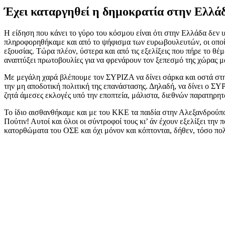
Έχει καταργηθεί η δημοκρατία στην Ελλά
Η είδηση που κάνει το γύρο του κόσμου είναι ότι στην Ελλάδα δεν 
πληροφορηθήκαμε και από το ψήφισμα των ευρωβουλευτών, οι οποίοι
εξουσίας. Τώρα πλέον, ύστερα και από τις εξελίξεις που πήρε το θέ
αναπτύξει πρωτοβουλίες για να φρενάρουν τον ξεπεσμό της χώρας μα
Με μεγάλη χαρά βλέπουμε τον ΣΥΡΙΖΑ να δίνει σάρκα και οστά στην 
την μη αποδοτική πολιτική της επανάστασης. Δηλαδή, να δίνει ο ΣΥ
ζητά άμεσες εκλογές υπό την εποπτεία, μάλιστα, διεθνών παρατηρητ
Το ίδιο αισθανθήκαμε και με του ΚΚΕ τα παιδία στην Αλεξανδρούπ
Πούτιν! Αυτοί και όλοι οι σύντροφοί τους κι’ άν έχουν εξελίξει την
κατορθώματα του ΟΣΕ και όχι μόνον και κόπτονται, δήθεν, τόσο πο