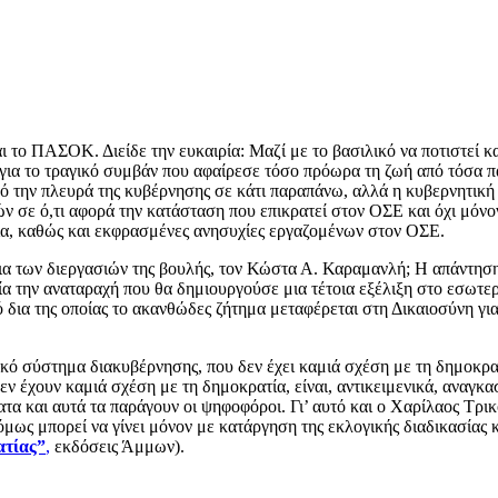
 το ΠΑΣΟΚ. Διείδε την ευκαιρία: Μαζί με το βασιλικό να ποτιστεί κα
για το τραγικό συμβάν που αφαίρεσε τόσο πρόωρα τη ζωή από τόσα 
πό την πλευρά της κυβέρνησης σε κάτι παραπάνω, αλλά η κυβερνητική
γών σε ό,τι αφορά την κατάσταση που επικρατεί στον ΟΣΕ και όχι μόν
σία, καθώς και εκφρασμένες ανησυχίες εργαζομένων στον ΟΣΕ.
δια των διεργασιών της βουλής, τον Κώστα Α. Καραμανλή; Η απάντηση
τία την αναταραχή που θα δημιουργούσε μια τέτοια εξέλιξη στο εσωτ
ια της οποίας το ακανθώδες ζήτημα μεταφέρεται στη Δικαιοσύνη για ν
ικό σύστημα διακυβέρνησης, που δεν έχει καμιά σχέση με τη δημοκρα
εν έχουν καμιά σχέση με τη δημοκρατία, είναι, αντικειμενικά, αναγ
τα και αυτά τα παράγουν οι ψηφοφόροι. Γι’ αυτό και ο Χαρίλαος Τρικ
ως μπορεί να γίνει μόνον με κατάργηση της εκλογικής διαδικασίας 
ατίας”
,
εκδόσεις Άμμων).