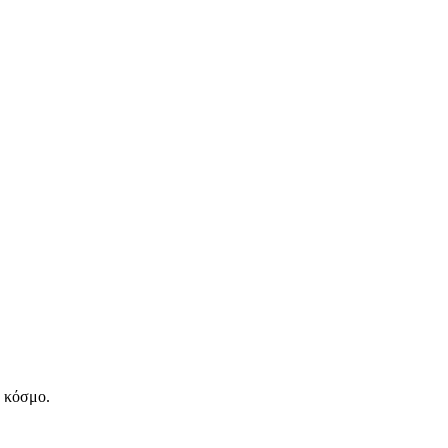
ν κόσμο.