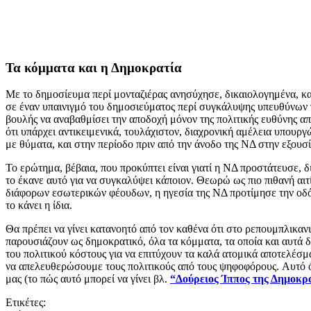
Τα κόμματα και η Δημοκρατία
Με το δημοσίευμα περί μονταζιέρας ανησύχησε, δικαιολογημένα, και
σε έναν υπαινιγμό του δημοσιεύματος περί συγκάλυψης υπευθύνων 
βουλής να αναβαθμίσει την αποδοχή μόνον της πολιτικής ευθύνης α
ότι υπάρχει αντικειμενικά, τουλάχιστον, διαχρονική αμέλεια υπουρ
με θύματα, και στην περίοδο πριν από την άνοδο της ΝΔ στην εξου
Το ερώτημα, βέβαια, που προκύπτει είναι γιατί η ΝΔ προστάτευσε, 
το έκανε αυτό για να συγκαλύψει κάποιον. Θεωρώ ως πιο πιθανή αι
διάφορων εσωτερικών φέουδων, η ηγεσία της ΝΔ προτίμησε την οδό δ
το κάνει η ίδια.
Θα πρέπει να γίνει κατανοητό από τον καθένα ότι στο ρεπουμπλικαν
παρουσιάζουν ως δημοκρατικό, όλα τα κόμματα, τα οποία και αυτά δ
του πολιτικού κόστους για να επιτύχουν τα καλά ατομικά αποτελέσμα
να απελευθερώσουμε τους πολιτικούς από τους ψηφοφόρους. Αυτό όμ
μας (το πώς αυτό μπορεί να γίνει βλ.
“Δούρειος Ίππος της Δημοκρ
Ετικέτες: