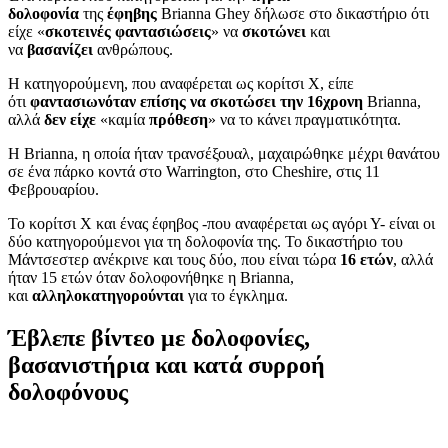
δολοφονία
της
έφηβης
Brianna Ghey δήλωσε στο δικαστήριο ότι
είχε «
σκοτεινές φαντασιώσεις
» να
σκοτώνει
και
να
βασανίζει
ανθρώπους.
Η κατηγορούμενη, που αναφέρεται ως κορίτσι Χ, είπε
ότι
φαντασιωνόταν επίσης να σκοτώσει την 16χρονη
Brianna,
αλλά
δεν είχε
«καμία
πρόθεση
» να το κάνει πραγματικότητα.
Η Brianna, η οποία ήταν τρανσέξουαλ, μαχαιρώθηκε μέχρι θανάτου
σε ένα πάρκο κοντά στο Warrington, στο Cheshire, στις 11
Φεβρουαρίου.
Το κορίτσι Χ και ένας έφηβος -που αναφέρεται ως αγόρι Υ- είναι οι
δύο κατηγορούμενοι για τη δολοφονία της. Το δικαστήριο του
Μάντσεστερ ανέκρινε και τους δύο, που είναι τώρα
16 ετών
, αλλά
ήταν 15 ετών όταν δολοφονήθηκε η Brianna,
και
αλληλοκατηγορούνται
για το έγκλημα.
Έβλεπε βίντεο με δολοφονίες,
βασανιστήρια και κατά συρροή
δολοφόνους