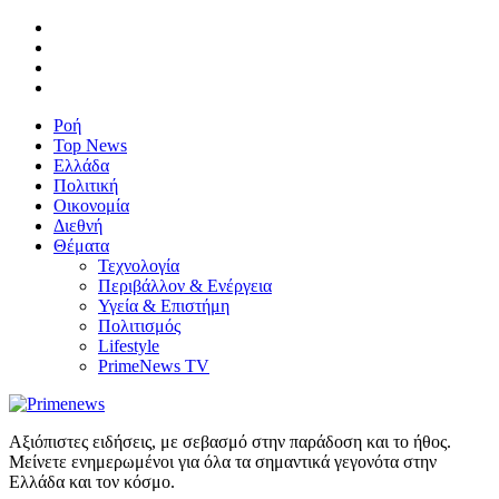
Ροή
Top News
Ελλάδα
Πολιτική
Οικονομία
Διεθνή
Θέματα
Τεχνολογία
Περιβάλλον & Ενέργεια
Υγεία & Επιστήμη
Πολιτισμός
Lifestyle
PrimeNews TV
Αξιόπιστες ειδήσεις, με σεβασμό στην παράδοση και το ήθος.
Μείνετε ενημερωμένοι για όλα τα σημαντικά γεγονότα στην
Ελλάδα και τον κόσμο.