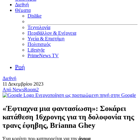
Διεθνή
Θέματα
Dislike
Τεχνολογία
Περιβάλλον & Ενέργεια
Υγεία & Επιστήμη
Πολιτισμός
Lifestyle
PrimeNews TV
Ροή
Διεθνή
11 Δεκεμβρίου 2023
Από
NewsRoom2
Ενεργοποίηση ως προτιμώμενη πηγή στην Google
«Έφτιαχνα μια φαντασίωση»: Σοκάρει
κατάθεση 16χρονης για τη δολοφονία της
τρανς έφηβης, Brianna Ghey
Ένα κορίτσι που κατηγορείται για την
άγρια