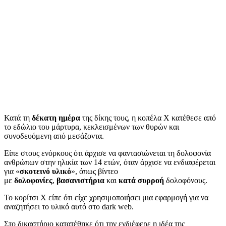
Κατά τη
δέκατη ημέρα
της δίκης τους, η κοπέλα Χ κατέθεσε από
το εδώλιο του μάρτυρα, κεκλεισμένων των θυρών και
συνοδευόμενη από μεσάζοντα.
Είπε στους ενόρκους ότι άρχισε να φαντασιώνεται τη δολοφονία
ανθρώπων στην ηλικία των 14 ετών, όταν άρχισε να ενδιαφέρεται
για «
σκοτεινό υλικό
», όπως βίντεο
με
δολοφονίες
,
βασανιστήρια
και
κατά συρροή
δολοφόνους.
Το κορίτσι Χ είπε ότι είχε χρησιμοποιήσει μια εφαρμογή για να
αναζητήσει το υλικό αυτό στο dark web.
Στο δικαστήριο κατατέθηκε ότι την ενδιέφερε η ιδέα της