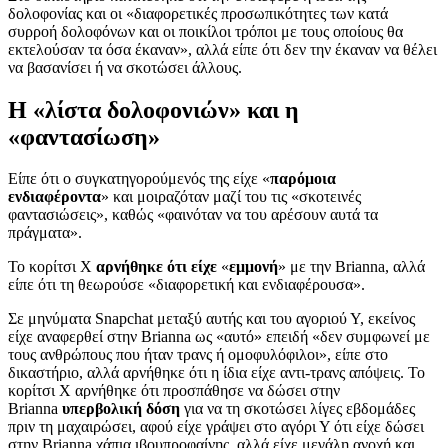
δολοφονίας και οι «διαφορετικές προσωπικότητες των κατά
συρροή δολοφόνων και οι ποικίλοι τρόποι με τους οποίους θα
εκτελούσαν τα όσα έκαναν», αλλά είπε ότι δεν την έκαναν να θέλει
να βασανίσει ή να σκοτώσει άλλους.
Η «λίστα δολοφονιών» και η
«φαντασίωση»
Είπε ότι ο συγκατηγορούμενός της είχε «
παρόμοια
ενδιαφέροντα
» και μοιραζόταν μαζί του τις «σκοτεινές
φαντασιώσεις», καθώς «φαινόταν να του αρέσουν αυτά τα
πράγματα».
Το κορίτσι Χ
αρνήθηκε ότι είχε
«
εμμονή
» με την Brianna, αλλά
είπε ότι τη θεωρούσε «διαφορετική και ενδιαφέρουσα».
Σε μηνύματα Snapchat μεταξύ αυτής και του αγοριού Υ, εκείνος
είχε αναφερθεί στην Brianna ως «αυτό» επειδή «δεν συμφωνεί με
τους ανθρώπους που ήταν τρανς ή ομοφυλόφιλοι», είπε στο
δικαστήριο, αλλά αρνήθηκε ότι η ίδια είχε αντι-τρανς απόψεις. Το
κορίτσι Χ αρνήθηκε ότι προσπάθησε να δώσει στην
Brianna
υπερβολική δόση
για να τη σκοτώσει λίγες εβδομάδες
πριν τη μαχαιρώσει, αφού είχε γράψει στο αγόρι Υ ότι είχε δώσει
στην Brianna χάπια ιβουπροφαίνης, αλλά είχε μεγάλη ανοχή και