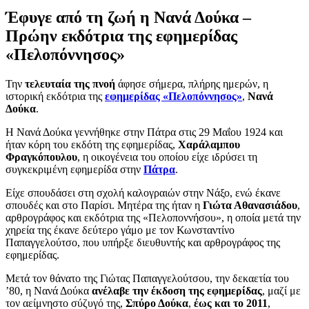
Έφυγε από τη ζωή η Νανά Δούκα –
Πρώην εκδότρια της εφημερίδας
«Πελοπόννησος»
Την
τελευταία της πνοή
άφησε σήμερα, πλήρης ημερών, η
ιστορική εκδότρια της
εφημερίδας «Πελοπόννησος»
,
Νανά
Δούκα
.
Η Νανά Δούκα γεννήθηκε στην Πάτρα στις 29 Μαΐου 1924 και
ήταν κόρη του εκδότη της εφημερίδας,
Χαράλαμπου
Φραγκόπουλου
, η οικογένεια του οποίου είχε ιδρύσει τη
συγκεκριμένη εφημερίδα στην
Πάτρα
.
Είχε σπουδάσει στη σχολή καλογραιών στην Νάξο, ενώ έκανε
σπουδές και στο Παρίσι. Μητέρα της ήταν η
Γιώτα Αθανασιάδου
,
αρθρογράφος και εκδότρια της «Πελοποννήσου», η οποία μετά την
χηρεία της έκανε δεύτερο γάμο με τον Κωνσταντίνο
Παπαγγελούτσο, που υπήρξε διευθυντής και αρθρογράφος της
εφημερίδας.
Μετά τον θάνατο της Γιώτας Παπαγγελούτσου, την δεκαετία του
’80, η Νανά Δούκα
ανέλαβε την έκδοση της εφημερίδας
, μαζί με
τον αείμνηστο σύζυγό της,
Σπύρο Δούκα
,
έως και το 2011
,