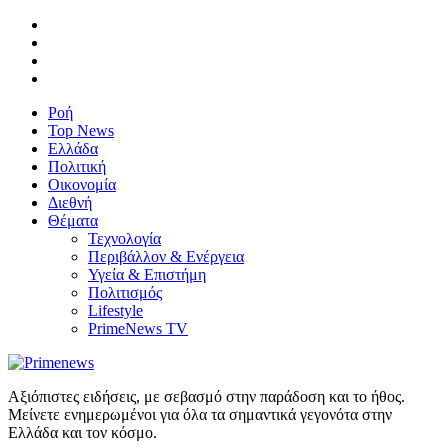
Ροή
Top News
Ελλάδα
Πολιτική
Οικονομία
Διεθνή
Θέματα
Τεχνολογία
Περιβάλλον & Ενέργεια
Υγεία & Επιστήμη
Πολιτισμός
Lifestyle
PrimeNews TV
Αξιόπιστες ειδήσεις, με σεβασμό στην παράδοση και το ήθος.
Μείνετε ενημερωμένοι για όλα τα σημαντικά γεγονότα στην
Ελλάδα και τον κόσμο.