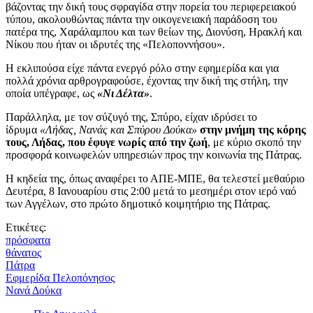
βάζοντας την δική τους σφραγίδα στην πορεία του περιφερειακού
τύπου, ακολουθώντας πάντα την οικογενειακή παράδοση του
πατέρα της, Χαράλαμπου και των θείων της, Διονύση, Ηρακλή και
Νίκου που ήταν οι ιδρυτές της «Πελοποννήσου».
Η εκλιπούσα είχε πάντα ενεργό ρόλο στην εφημερίδα και για
πολλά χρόνια αρθρογραφούσε, έχοντας την δική της στήλη, την
οποία υπέγραφε, ως
«Νι Δέλτα»
.
Παράλληλα, με τον σύζυγό της, Σπύρο, είχαν ιδρύσει το
ίδρυμα
«Λήδας, Νανάς και Σπύρου Δούκα»
στην μνήμη της κόρης
τους, Λήδας, που έφυγε νωρίς από την ζωή
, με κύριο σκοπό την
προσφορά κοινωφελών υπηρεσιών προς την κοινωνία της Πάτρας.
Η κηδεία της, όπως αναφέρει το ΑΠΕ-ΜΠΕ, θα τελεστεί μεθαύριο
Δευτέρα, 8 Ιανουαρίου στις 2:00 μετά το μεσημέρι στον ιερό ναό
των Αγγέλων, στο πρώτο δημοτικό κοιμητήριο της Πάτρας.
Ετικέτες:
πρόσφατα
θάνατος
Πάτρα
Εφμερίδα Πελοπόνησος
Νανά Δούκα