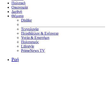
Πολιτική
Οικονομία
Διεθνή
Θέματα
Dislike
Τεχνολογία
Περιβάλλον & Ενέργεια
Υγεία & Επιστήμη
Πολιτισμός
Lifestyle
PrimeNews TV
Ροή