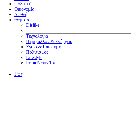
Πολιτική
Οικονομία
Διεθνή
Θέματα
Dislike
Τεχνολογία
Περιβάλλον & Ενέργεια
Υγεία & Επιστήμη
Πολιτισμός
Lifestyle
PrimeNews TV
Ροή