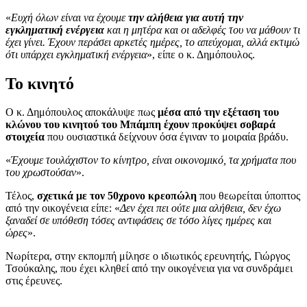
«
Ευχή όλων είναι να έχουμε
την αλήθεια για αυτή την
εγκληματική ενέργεια
και η μητέρα και οι αδελφές του να μάθουν τι
έχει γίνει. Έχουν περάσει αρκετές ημέρες, το απεύχομαι, αλλά εκτιμώ
ότι υπάρχει εγκληματική ενέργεια
», είπε ο κ. Δημόπουλος.
Το κινητό
Ο κ. Δημόπουλος αποκάλυψε πως
μέσα από την εξέταση του
κλώνου του κινητού του Μπάμπη έχουν προκύψει σοβαρά
στοιχεία
που ουσιαστικά δείχνουν όσα έγιναν το μοιραία βράδυ.
«
Έχουμε τουλάχιστον το κίνητρο, είναι οικονομικό, τα χρήματα που
του χρωστούσαν
».
Τέλος,
σχετικά με τον 50χρονο κρεοπώλη
που θεωρείται ύποπτος
από την οικογένεια είπε: «
Δεν έχει πει ούτε μια αλήθεια, δεν έχω
ξαναδεί σε υπόθεση τόσες αντιφάσεις σε τόσο λίγες ημέρες και
ώρες
».
Νωρίτερα, στην εκπομπή μίλησε ο ιδιωτικός ερευνητής, Γιώργος
Τσούκαλης, που έχει κληθεί από την οικογένεια για να συνδράμει
στις έρευνες.