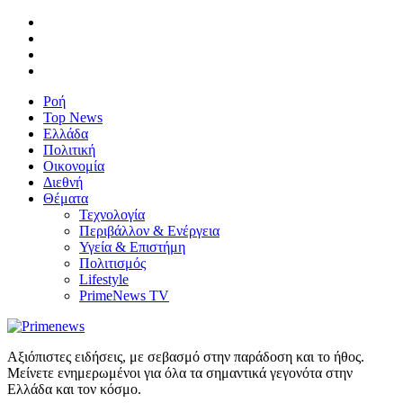
Ροή
Top News
Ελλάδα
Πολιτική
Οικονομία
Διεθνή
Θέματα
Τεχνολογία
Περιβάλλον & Ενέργεια
Υγεία & Επιστήμη
Πολιτισμός
Lifestyle
PrimeNews TV
Αξιόπιστες ειδήσεις, με σεβασμό στην παράδοση και το ήθος.
Μείνετε ενημερωμένοι για όλα τα σημαντικά γεγονότα στην
Ελλάδα και τον κόσμο.