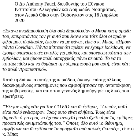
Ο Δρ Anthony Fauci, διευθυντής του Εθνικού
Ινστιτούτου Αλλεργιών και Λοιμωδών Νοσημάτων,
στον Λευκό Οίκο στην Ουάσιγκτον στις 16 Απριλίου
2020
«Έκανα αναδημοσίευση όλα όσα δημοσίευσαν ο Μασκ και η ομάδα
του, επικροτώντας τον γι’ αυτό που έκανε και τότε όλοι οι πρώην
φίλοι μου, σκύλιασαν, έπεσαν να με φάνε», είπε ο κ. Μπας. «Ήμουν
πάντα Covidian. Πάντα πίστευα ότι πρέπει να έχουμε lockdown, να
έχουμε υποχρεωτικές εντολές για μάσκες και υποχρεωτικότητα των
εμβολίων, και ήμουν πολύ αυταρχικός πάνω σε αυτό. Το να το
κοιτάω πίσω και να θυμάμαι την συμπεριφορά μου αυτή, είναι κάτι
το πολύ ντροπιαστικό».
Κατά τη διάρκεια αυτής της περιόδου, άκουγε επίσης άλλους
διακεκριμένους επιστήμονες που αμφισβήτησαν την ανταπόκριση
της κυβέρνησης, και αυτό του γεγονός δημιούργησε τις δικές του
ερωτήσεις.
“Έλεγαν πράγματα για τον COVID και σκέφτηκα, “Λοιπόν, αυτό
είναι πολύ ενδιαφέρον. Ίσως αυτό είναι αλήθεια. Ίσως είναι
σημαντικό για εμάς να έχουμε ανοιχτό μυαλό σχετικά με τις κρίσιμες
προοπτικές αντιμετώπισής του.” Οπότε, όλο αυτό το διάστημα,
αμφέβαλα και σκεφτόμουν τα πράγματα από πολλές σκοπιές»,
είπε ο
κ. Μπας.