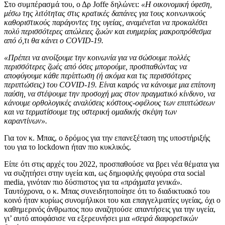
Στο συμπέρασμά του, ο Δρ Joffe δηλώνει:
«Η οικονομική ύφεση,
μέσω της λιτότητας στις κρατικές δαπάνες για τους κοινωνικούς
καθοριστικούς παράγοντες της υγείας, αναμένεται να προκαλέσει
πολύ περισσότερες απώλειες ζωών και ευημερίας μακροπρόθεσμα
από ό,τι θα κάνει ο COVID-19.
«Πρέπει να ανοίξουμε την κοινωνία για να σώσουμε πολλές
περισσότερες ζωές από όσες μπορούμε, προσπαθώντας να
αποφύγουμε κάθε περίπτωση (ή ακόμα και τις περισσότερες
περιπτώσεις) του COVID-19. Είναι καιρός να κάνουμε μια επίπονη
παύση, να στέψουμε την προσοχή μας στον πραγματικό κίνδυνο, να
κάνουμε ορθολογικές αναλύσεις κόστους-οφέλους των επιπτώσεων
και να τερματίσουμε της υστερική ομαδικής σκέψη των
καραντίνων».
Για τον κ. Μπας, ο δρόμος για την επανεξέταση της υποστήριξής
του για το lockdown ήταν πιο κυκλικός.
Είπε ότι στις αρχές του 2022, προσπαθούσε να βρει νέα θέματα για
να συζητήσει στην υγεία και, ως δημοφιλής φιγούρα στα social
media, γινόταν πιο δύσπιστος για τα
«πράγματα γενικά».
Ταυτόχρονα, ο κ. Μπας συνειδητοποίησε ότι το διαδικτυακό του
κοινό ήταν κυρίως συνομήλικοι του και επαγγελματίες υγείας, όχι ο
καθημερινός άνθρωπος που αναζητούσε απαντήσεις για την υγεία,
γι’ αυτό αποφάσισε να εξερευνήσει μια
«σειρά διαφορετικών