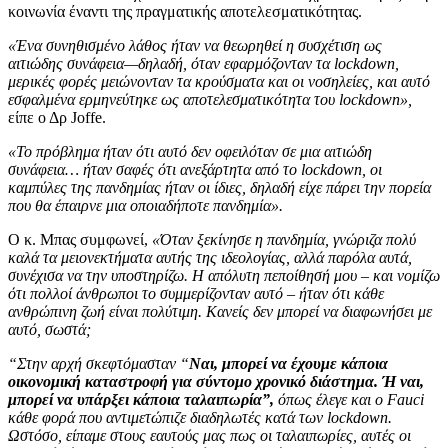
κοινωνία έναντι της πραγματικής αποτελεσματικότητας.
«Ένα συνηθισμένο λάθος ήταν να θεωρηθεί η συσχέτιση ως
αιτιώδης συνάφεια—δηλαδή, όταν εφαρμόζονταν τα lockdown,
μερικές φορές μειώνονταν τα κρούσματα και οι νοσηλείες, και αυτό
εσφαλμένα ερμηνεύτηκε ως αποτελεσματικότητα του lockdown»,
είπε ο Δρ Joffe.
«Το πρόβλημα ήταν ότι αυτό δεν οφειλόταν σε μια αιτιώδη
συνάφεια… ήταν σαφές ότι ανεξάρτητα από το lockdown, οι
καμπύλες της πανδημίας ήταν οι ίδιες, δηλαδή είχε πάρει την πορεία
που θα έπαιρνε μια οποιαδήποτε πανδημία».
Ο κ. Μπας συμφωνεί,
«Όταν ξεκίνησε η πανδημία, γνώριζα πολύ
καλά τα μειονεκτήματα αυτής της ιδεολογίας, αλλά παρόλα αυτά,
συνέχισα να την υποστηρίζω. Η απόλυτη πεποίθησή μου – και νομίζω
ότι πολλοί άνθρωποι το συμμερίζονταν αυτό – ήταν ότι κάθε
ανθρώπινη ζωή είναι πολύτιμη. Κανείς δεν μπορεί να διαφωνήσει με
αυτό, σωστά;
“Στην αρχή σκεφτόμασταν “
Ναι, μπορεί να έχουμε κάποια
οικονομική καταστροφή για σύντομο χρονικό διάστημα. Ή ναι,
μπορεί να υπάρξει κάποια ταλαιπωρία”,
όπως έλεγε και ο Fauci
κάθε φορά που αντιμετώπιζε διαδηλωτές κατά των lockdown.
Ωστόσο, είπαμε στους εαυτούς μας πως οι ταλαιπωρίες, αυτές οι