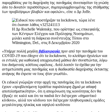
παρεμβάσεις για τη διαχείριση της πανδημίας συνεπαγόταν τη γνώση
όσο το δυνατόν περισσότερων, συμπεριλαμβανομένης της στάθμισης
των προβλέψιμων βλαβών και οφελών»
, είπε ο Δρ Joffe.
Η Δρ Rochelle Walensky, που ορίστηκε ως επικεφαλής
των Κέντρων Ελέγχου και Πρόληψης Νοσημάτων,
μιλάει κατά τη διάρκεια συνέντευξης Τύπου στο
Wilmington, Del., στις 8 Δεκεμβρίου 2020
«Υπήρχε πολλή μεγάλη
βιβλιογραφία
πριν από την πανδημία του
COVID-19 που έδειχνε ότι τα lockdowns, το κλείσιμο σχολείων και
οι εντολές για καθολική υποχρεωτική μάσκα δεν συνιστώνται, λόγω
του δυσμενούς κόστους-οφέλους. Αυτά λοιπόν τα σχέδια για την
αντιμετώπιση μιας πανδημίας και η διαδικασία διαχείρισης έκτακτης
ανάγκης θα έπρεπε να τους ήταν γνωστά».
Οι ειδικοί γνώριζαν στην αρχή της πανδημίας ότι τα lockdown
έχουν
«προβλεπόμενη τεράστια παράπλευρη ζημιά με ασαφή
αποτελεσματικότητα
», ότι η απομόνωση της κοινότητας δεν θα
έβγαζε σε καλό και ότι τα παιδιά δεν διέτρεχαν
«σημαντικό
κίνδυνο»,
αλλά τον κίνδυνο τον διέτρεχαν πληθυσμιακές ομάδες
μεγαλύτερης ηλικίας και υψηλού κινδύνου