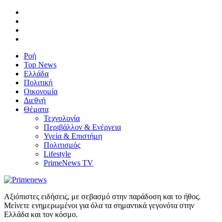
Ροή
Top News
Ελλάδα
Πολιτική
Οικονομία
Διεθνή
Θέματα
Τεχνολογία
Περιβάλλον & Ενέργεια
Υγεία & Επιστήμη
Πολιτισμός
Lifestyle
PrimeNews TV
Αξιόπιστες ειδήσεις, με σεβασμό στην παράδοση και το ήθος.
Μείνετε ενημερωμένοι για όλα τα σημαντικά γεγονότα στην
Ελλάδα και τον κόσμο.