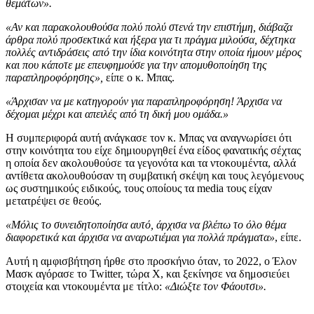
θεμάτων».
«Αν και παρακολουθούσα πολύ πολύ στενά την επιστήμη, διάβαζα
άρθρα πολύ προσεκτικά και ήξερα για τι πράγμα μιλούσα, δέχτηκα
πολλές αντιδράσεις από την ίδια κοινότητα στην οποία ήμουν μέρος
και που κάποτε με επευφημούσε για την απομυθοποίηση της
παραπληροφόρησης»,
είπε ο κ. Μπας.
«Άρχισαν να με κατηγορούν για παραπληροφόρηση! Άρχισα να
δέχομαι μέχρι και απειλές από τη δική μου ομάδα.»
Η συμπεριφορά αυτή ανάγκασε τον κ. Μπας να αναγνωρίσει ότι
στην κοινότητα του είχε δημιουργηθεί ένα είδος φανατικής σέχτας
η οποία δεν ακολουθούσε τα γεγονότα και τα ντοκουμέντα, αλλά
αντίθετα ακολουθούσαν τη συμβατική σκέψη και τους λεγόμενους
ως συστημικούς ειδικούς, τους οποίους τα media τους είχαν
μετατρέψει σε θεούς.
«Μόλις το συνειδητοποίησα αυτό, άρχισα να βλέπω το όλο θέμα
διαφορετικά και άρχισα να αναρωτιέμαι για πολλά πράγματα»
, είπε.
Αυτή η αμφισβήτηση ήρθε στο προσκήνιο όταν, το 2022, ο Έλον
Μασκ αγόρασε το Twitter, τώρα X, και ξεκίνησε να δημοσιεύει
στοιχεία και ντοκουμέντα με τίτλο:
«Διώξτε τον Φάουτσι».