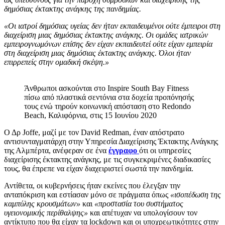
δημόσιας έκτακτης ανάγκης της πανδημίας.
«Οι ιατροί δημόσιας υγείας δεν ήταν εκπαιδευμένοι ούτε έμπειροι στη
διαχείριση μιας δημόσιας έκτακτης ανάγκης. Οι ομάδες ιατρικών
εμπειρογνωμόνων επίσης δεν είχαν εκπαιδευτεί ούτε είχαν εμπειρία
στη διαχείριση μιας δημόσιας έκτακτης ανάγκης. Όλοι ήταν
επιρρεπείς στην ομαδική σκέψη.»
Άνθρωποι ασκούνται στο Inspire South Bay Fitness
πίσω από πλαστικά σεντόνια στα δοχεία προπόνησής
τους ενώ τηρούν κοινωνική απόσταση στο Redondo
Beach, Καλιφόρνια, στις 15 Ιουνίου 2020
Ο Δρ Joffe, μαζί με τον David Redman, έναν απόστρατο
αντισυνταγματάρχη στην Υπηρεσία Διαχείρισης Έκτακτης Ανάγκης
της Αλμπέρτα, ανέφεραν σε ένα
έγγραφο
ότι οι υπηρεσίες
διαχείρισης έκτακτης ανάγκης, με τις συγκεκριμένες διαδικασίες
τους, θα έπρεπε να είχαν διαχειριστεί σωστά την πανδημία.
Αντίθετα, οι κυβερνήσεις ήταν εκείνες που έλεγξαν την
ανταπόκριση και εστίασαν μόνο σε πράγματα όπως
«ισοπέδωση της
καμπύλης κρουσμάτων»
και
«προστασία του συστήματος
υγειονομικής περίθαλψης»
και απέτυχαν να υπολογίσουν τον
αντίκτυπο που θα είχαν τα lockdown και οι υποχρεωτικότητες στην