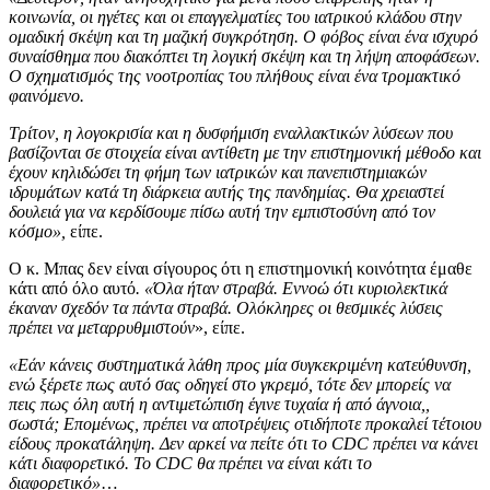
κοινωνία, οι ηγέτες και οι επαγγελματίες του ιατρικού κλάδου στην
ομαδική σκέψη και τη μαζική συγκρότηση. Ο φόβος είναι ένα ισχυρό
συναίσθημα που διακόπτει τη λογική σκέψη και τη λήψη αποφάσεων.
Ο σχηματισμός της νοοτροπίας του πλήθους είναι ένα τρομακτικό
φαινόμενο.
Τρίτον, η λογοκρισία και η δυσφήμιση εναλλακτικών λύσεων που
βασίζονται σε στοιχεία είναι αντίθετη με την επιστημονική μέθοδο και
έχουν κηλιδώσει τη φήμη των ιατρικών και πανεπιστημιακών
ιδρυμάτων κατά τη διάρκεια αυτής της πανδημίας. Θα χρειαστεί
δουλειά για να κερδίσουμε πίσω αυτή την εμπιστοσύνη από τον
κόσμο»,
είπε.
Ο κ. Μπας δεν είναι σίγουρος ότι η επιστημονική κοινότητα έμαθε
κάτι από όλο αυτό
. «Όλα ήταν στραβά. Εννοώ ότι κυριολεκτικά
έκαναν σχεδόν τα πάντα στραβά. Ολόκληρες οι θεσμικές λύσεις
πρέπει να μεταρρυθμιστούν
», είπε.
«Εάν κάνεις συστηματικά λάθη προς μία συγκεκριμένη κατεύθυνση,
ενώ ξέρετε πως αυτό σας οδηγεί στο γκρεμό, τότε δεν μπορείς να
πεις πως όλη αυτή η αντιμετώπιση έγινε τυχαία ή από άγνοια,,
σωστά; Επομένως, πρέπει να αποτρέψεις οτιδήποτε προκαλεί τέτοιου
είδους προκατάληψη. Δεν αρκεί να πείτε ότι το CDC πρέπει να κάνει
κάτι διαφορετικό. Το CDC θα πρέπει να είναι κάτι το
διαφορετικό»
…