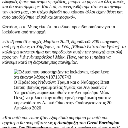
ελαφριές ήπιες οικονομικές υφέσεις, μπορεί να μην είναι όλες κακές,
και θα ανακάμψουμε. Και έτσι, επικεντρωθήκαμε στο να πετύχουμε
τον στόχο μας, τον στόχο δηλαδή που κάποιοι άλλοι είχαν θέσει και
αυτό αποδείχθηκε τελικά καταστροφικό».
Ωστόσο, ο κ. Μπας είπε ότι οι ειδικοί προειδοποιούσαν για τα
lockdown από την αρχή.
«Το ίδρυμα στις αρχές Μαρτίου 2020, δημοσίευσε 800 υπογραφές
από μέρη όπως το Χάρβαρντ, το Γέιλ, [Εθνικά Ινστιτούτα Υγείας], τα
καλύτερα πανεπιστήμια και παρέδωσαν αυτήν την ανοιχτή επιστολή
προς τον [τότε Αντιπρόεδρο] Μάικ. Πενς, για το τι πρέπει να
κάνουμε κατά τη διάρκεια μιας πανδημίας.
Ο Πρόεδρος Ντόναλντ Τραμπ και ο Ναύαρχος Brett
Giroir, βοηθός γραμματέας Υγείας και Ανθρωπίνων
Υπηρεσιών, παρακολουθούν τον Αντιπρόεδρο Μάικ
Πενς) να μιλάει στην καθημερινή ενημέρωση για τον
κορωνοϊό στον Λευκό Οίκο στην Ουάσιγκτον στις 20
Απριλίου 2020
«Και αυτό που είπαν ήταν εξαιρετικά παρόμοιο με αυτό που
αργότερα θα ονομαζόταν ως
η Διακήρυξη του Great Barrington
από τον Jay Bhattacharya,
που είναι ότι «πρέπει να είμαστε πολύ