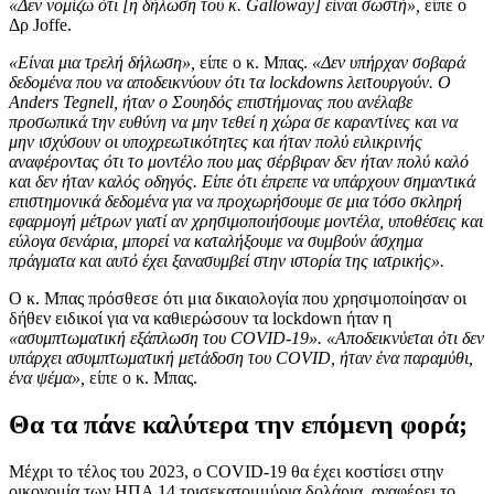
«Δεν νομίζω ότι [η δήλωση του κ. Galloway] είναι σωστή»,
είπε ο
Δρ Joffe.
«Είναι μια τρελή δήλωση»,
είπε ο κ. Μπας.
«Δεν υπήρχαν σοβαρά
δεδομένα που να αποδεικνύουν ότι τα lockdowns λειτουργούν. Ο
Anders Tegnell, ήταν ο Σουηδός επιστήμονας που ανέλαβε
προσωπικά την ευθύνη να μην τεθεί η χώρα σε καραντίνες και να
μην ισχύσουν οι υποχρεωτικότητες και ήταν πολύ ειλικρινής
αναφέροντας ότι το μοντέλο που μας σέρβιραν δεν ήταν πολύ καλό
και δεν ήταν καλός οδηγός. Είπε ότι έπρεπε να υπάρχουν σημαντικά
επιστημονικά δεδομένα για να προχωρήσουμε σε μια τόσο σκληρή
εφαρμογή μέτρων γιατί αν χρησιμοποιήσουμε μοντέλα, υποθέσεις και
εύλογα σενάρια, μπορεί να καταλήξουμε να συμβούν άσχημα
πράγματα και αυτό έχει ξανασυμβεί στην ιστορία της ιατρικής».
Ο κ. Μπας πρόσθεσε ότι μια δικαιολογία που χρησιμοποίησαν οι
δήθεν ειδικοί για να καθιερώσουν τα lockdown ήταν η
«ασυμπτωματική εξάπλωση του COVID-19».
«Αποδεικνύεται ότι δεν
υπάρχει ασυμπτωματική μετάδοση του COVID, ήταν ένα παραμύθι,
ένα ψέμα»,
είπε ο κ. Μπας.
Θα τα πάνε καλύτερα την επόμενη φορά;
Μέχρι το τέλος του 2023, ο COVID-19 θα έχει κοστίσει στην
οικονομία των ΗΠΑ 14 τρισεκατομμύρια δολάρια, αναφέρει το