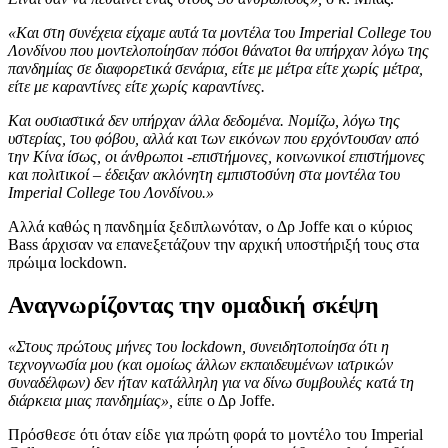
«Και στη συνέχεια είχαμε αυτά τα μοντέλα του Imperial College του
Λονδίνου που μοντελοποίησαν πόσοι θάνατοι θα υπήρχαν λόγω της
πανδημίας σε διαφορετικά σενάρια, είτε με μέτρα είτε χωρίς μέτρα,
είτε με καραντίνες είτε χωρίς καραντίνες.
Και ουσιαστικά δεν υπήρχαν άλλα δεδομένα. Νομίζω, λόγω της
υστερίας, του φόβου, αλλά και των εικόνων που ερχόντουσαν από
την Κίνα ίσως, οι άνθρωποι -επιστήμονες, κοινωνικοί επιστήμονες
και πολιτικοί – έδειξαν ακλόνητη εμπιστοσύνη στα μοντέλα του
Imperial College του Λονδίνου.»
Αλλά καθώς η πανδημία ξεδιπλωνόταν, ο Δρ Joffe και ο κύριος
Bass άρχισαν να επανεξετάζουν την αρχική υποστήριξή τους στα
πρώιμα lockdown.
Αναγνωρίζοντας την ομαδική σκέψη
«Στους πρώτους μήνες του lockdown, συνειδητοποίησα ότι η
τεχνογνωσία μου (και ομοίως άλλων εκπαιδευμένων ιατρικών
συναδέλφων) δεν ήταν κατάλληλη για να δίνω συμβουλές κατά τη
διάρκεια μιας πανδημίας»,
είπε ο Δρ Joffe.
Πρόσθεσε ότι όταν είδε για πρώτη φορά το μοντέλο του Imperial