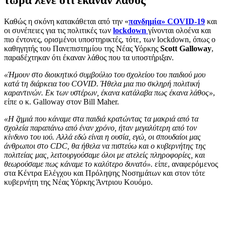
Καθώς η σκόνη κατακάθεται από την «
πανδημία» COVID-19
και
οι συνέπειες για τις πολιτικές των
lockdown
γίνονται ολοένα και
πιο έντονες, ορισμένοι υποστηρικτές, τότε, των lockdown, όπως ο
καθηγητής του Πανεπιστημίου της Νέας Υόρκης
Scott Galloway
,
παραδέχτηκαν ότι έκαναν λάθος που τα υποστήριξαν.
«Ήμουν στο διοικητικό συμβούλιο του σχολείου του παιδιού μου
κατά τη διάρκεια του COVID. Ήθελα μια πιο σκληρή πολιτική
καραντινών. Εκ των υστέρων, έκανα κατάλαβα πως έκανα λάθος»
,
είπε ο κ. Galloway στον Bill Maher.
«Η ζημιά που κάναμε στα παιδιά κρατώντας τα μακριά από τα
σχολεία παραπάνω από έναν χρόνο, ήταν μεγαλύτερη από τον
κίνδυνο του ιού. Αλλά εδώ είναι η ουσία, εγώ, οι σπουδαίοι μας
άνθρωποι στο CDC, θα ήθελα να πιστεύω και ο κυβερνήτης της
πολιτείας μας, λειτουργούσαμε όλοι με ατελείς πληροφορίες, και
θεωρούσαμε πως κάναμε το καλύτερο δυνατό».
είπε, αναφερόμενος
στα Κέντρα Ελέγχου και Πρόληψης Νοσημάτων και στον τότε
κυβερνήτη της Νέας Υόρκης Άντριου Κουόμο.