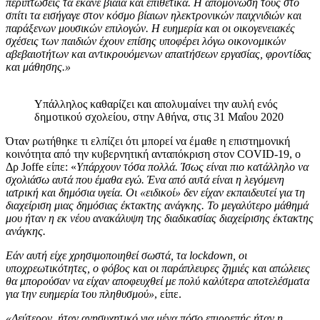
περιπτώσεις τα έκανε βίαια και επιθετικά. Η απομόνωσή τους στο
σπίτι τα εισήγαγε στον κόσμο βίαιων ηλεκτρονικών παιχνιδιών και
παράξενων μουσικών επιλογών. Η ευημερία και οι οικογενειακές
σχέσεις των παιδιών έχουν επίσης υποφέρει λόγω οικονομικών
αβεβαιοτήτων και αντικρουόμενων απαιτήσεων εργασίας, φροντίδας
και μάθησης.»
Υπάλληλος καθαρίζει και απολυμαίνει την αυλή ενός
δημοτικού σχολείου, στην Αθήνα, στις 31 Μαΐου 2020
Όταν ρωτήθηκε τι ελπίζει ότι μπορεί να έμαθε η επιστημονική
κοινότητα από την κυβερνητική ανταπόκριση στον COVID-19, ο
Δρ Joffe είπε: «
Υπάρχουν τόσα πολλά. Ίσως είναι πιο κατάλληλο να
σχολιάσω αυτά που έμαθα εγώ. Ένα από αυτά είναι η λεγόμενη
ιατρική και δημόσια υγεία. Οι «ειδικοί» δεν είχαν εκπαιδευτεί για τη
διαχείριση μιας δημόσιας έκτακτης ανάγκης. Το μεγαλύτερο μάθημά
μου ήταν η εκ νέου ανακάλυψη της διαδικασίας διαχείρισης έκτακτης
ανάγκης.
Εάν αυτή είχε χρησιμοποιηθεί σωστά, τα lockdown, οι
υποχρεωτικότητες, ο φόβος και οι παράπλευρες ζημιές και απώλειες
θα μπορούσαν να είχαν αποφευχθεί με πολύ καλύτερα αποτελέσματα
για την ευημερία του πληθυσμού»
, είπε.
«Δεύτερον, ήταν ανησυχητικό για μένα πόσο επιρρεπής ήταν η