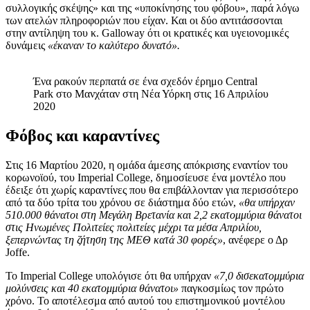
συλλογικής σκέψης» και της «υποκίνησης του φόβου», παρά λόγω
των ατελών πληροφοριών που είχαν. Και οι δύο αντιτάσσονται
στην αντίληψη του κ. Galloway ότι οι κρατικές και υγειονομικές
δυνάμεις
«έκαναν το καλύτερο δυνατό».
Ένα ρακούν περπατά σε ένα σχεδόν έρημο Central
Park στο Μανχάταν στη Νέα Υόρκη στις 16 Απριλίου
2020
Φόβος και καραντίνες
Στις 16 Μαρτίου 2020, η ομάδα άμεσης απόκρισης εναντίον του
κορωνοϊού, του Imperial College, δημοσίευσε ένα μοντέλο που
έδειξε ότι χωρίς καραντίνες που θα επιβάλλονταν για περισσότερο
από τα δύο τρίτα του χρόνου σε διάστημα δύο ετών,
«θα υπήρχαν
510.000 θάνατοι στη Μεγάλη Βρετανία και 2,2 εκατομμύρια θάνατοι
στις Ηνωμένες Πολιτείες πολιτείες μέχρι τα μέσα Απριλίου,
ξεπερνώντας τη ζήτηση της ΜΕΘ κατά 30 φορές»
, ανέφερε ο Δρ
Joffe.
Το Imperial College υπολόγισε ότι θα υπήρχαν
«7,0 δισεκατομμύρια
μολύνσεις και 40 εκατομμύρια θάνατοι»
παγκοσμίως τον πρώτο
χρόνο. Το αποτέλεσμα από αυτού του επιστημονικού μοντέλου