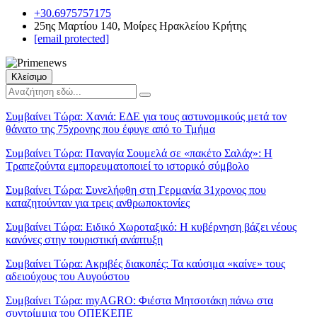
+30.6975757175
25ης Μαρτίου 140, Μοίρες Ηρακλείου Κρήτης
[email protected]
Κλείσιμο
Συμβαίνει Τώρα:
Χανιά: ΕΔΕ για τους αστυνομικούς μετά τον
θάνατο της 75χρονης που έφυγε από το Τμήμα
Συμβαίνει Τώρα:
Παναγία Σουμελά σε «πακέτο Σαλάχ»: Η
Τραπεζούντα εμπορευματοποιεί το ιστορικό σύμβολο
Συμβαίνει Τώρα:
Συνελήφθη στη Γερμανία 31χρονος που
καταζητούνταν για τρεις ανθρωποκτονίες
Συμβαίνει Τώρα:
Ειδικό Χωροταξικό: Η κυβέρνηση βάζει νέους
κανόνες στην τουριστική ανάπτυξη
Συμβαίνει Τώρα:
Ακριβές διακοπές: Τα καύσιμα «καίνε» τους
αδειούχους του Αυγούστου
Συμβαίνει Τώρα:
myAGRO: Φιέστα Μητσοτάκη πάνω στα
συντρίμμια του ΟΠΕΚΕΠΕ