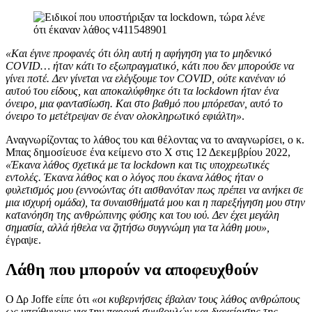
«Και έγινε προφανές ότι όλη αυτή η αφήγηση για το μηδενικό
COVID… ήταν κάτι το εξωπραγματικό, κάτι που δεν μπορούσε να
γίνει ποτέ. Δεν γίνεται να ελέγξουμε τον COVID, ούτε κανέναν ιό
αυτού του είδους, και αποκαλύφθηκε ότι τα lockdown ήταν ένα
όνειρο, μια φαντασίωση. Και στο βαθμό που μπόρεσαν, αυτό το
όνειρο το μετέτρεψαν σε έναν ολοκληρωτικό εφιάλτη»
.
Αναγνωρίζοντας το λάθος του και θέλοντας να το αναγνωρίσει, ο κ.
Μπας δημοσίευσε ένα κείμενο στο X στις 12 Δεκεμβρίου 2022,
«Έκανα λάθος σχετικά με τα lockdown και τις υποχρεωτικές
εντολές. Έκανα λάθος και ο λόγος που έκανα λάθος ήταν ο
φυλετισμός μου (εννοώντας ότι αισθανόταν πως πρέπει να ανήκει σε
μια ισχυρή ομάδα), τα συναισθήματά μου και η παρεξήγηση μου στην
κατανόηση της ανθρώπινης φύσης και του ιού. Δεν έχει μεγάλη
σημασία, αλλά ήθελα να ζητήσω συγγνώμη για τα λάθη μου»,
έγραψε.
Λάθη που μπορούν να αποφευχθούν
Ο Δρ Joffe είπε ότι
«οι κυβερνήσεις έβαλαν τους λάθος ανθρώπους
ως υπεύθυνους για την παροχή συμβουλών και διαχείρισης της