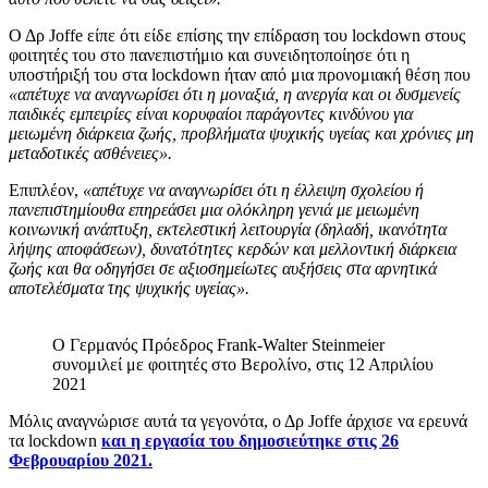
Ο Δρ Joffe είπε ότι είδε επίσης την επίδραση του lockdown στους
φοιτητές του στο πανεπιστήμιο και συνειδητοποίησε ότι η
υποστήριξή του στα lockdown ήταν από μια προνομιακή θέση που
«απέτυχε να αναγνωρίσει ότι η μοναξιά, η ανεργία και οι δυσμενείς
παιδικές εμπειρίες είναι κορυφαίοι παράγοντες κινδύνου για
μειωμένη διάρκεια ζωής, προβλήματα ψυχικής υγείας και χρόνιες μη
μεταδοτικές ασθένειες».
Επιπλέον,
«απέτυχε να αναγνωρίσει ότι η έλλειψη σχολείου ή
πανεπιστημίουθα επηρεάσει μια ολόκληρη γενιά με μειωμένη
κοινωνική ανάπτυξη, εκτελεστική λειτουργία (δηλαδή, ικανότητα
λήψης αποφάσεων), δυνατότητες κερδών και μελλοντική διάρκεια
ζωής και θα οδηγήσει σε αξιοσημείωτες αυξήσεις στα αρνητικά
αποτελέσματα της ψυχικής υγείας».
Ο Γερμανός Πρόεδρος Frank-Walter Steinmeier
συνομιλεί με φοιτητές στο Βερολίνο, στις 12 Απριλίου
2021
Μόλις αναγνώρισε αυτά τα γεγονότα, ο Δρ Joffe άρχισε να ερευνά
τα lockdown
και η εργασία του δημοσιεύτηκε στις 26
Φεβρουαρίου 2021.