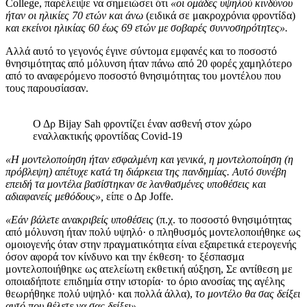
College, παρέλειψε να σημειώσει ότι
«οι ομάδες υψηλού κινδύνου
ήταν οι ηλικίες 70 ετών και άνω
(ειδικά σε μακροχρόνια φροντίδα)
και εκείνοι ηλικίας 60 έως 69 ετών με σοβαρές συννοσηρότητες».
Αλλά αυτό το γεγονός έγινε σύντομα εμφανές και το ποσοστό
θνησιμότητας από μόλυνση ήταν πάνω από 20 φορές χαμηλότερο
από το αναφερόμενο ποσοστό θνησιμότητας του μοντέλου που
τους παρουσίασαν.
Ο Δρ Bijay Sah φροντίζει έναν ασθενή στον χώρο
εναλλακτικής φροντίδας Covid-19
«Η μοντελοποίηση ήταν εσφαλμένη και γενικά, η μοντελοποίηση (η
πρόβλεψη) απέτυχε κατά τη διάρκεια της πανδημίας. Αυτό συνέβη
επειδή τα μοντέλα βασίστηκαν σε λανθασμένες υποθέσεις και
αδιαφανείς μεθόδους»,
είπε ο Δρ Joffe.
«Εάν βάλετε ανακριβείς υποθέσεις
(π.χ. το ποσοστό θνησιμότητας
από μόλυνση ήταν πολύ υψηλό· ο πληθυσμός μοντελοποιήθηκε ως
ομοιογενής όταν στην πραγματικότητα είναι εξαιρετικά ετερογενής
όσον αφορά τον κίνδυνο και την έκθεση· το ξέσπασμα
μοντελοποιήθηκε ως ατελείωτη εκθετική αύξηση, Σε αντίθεση με
οποιαδήποτε επιδημία στην ιστορία· το όριο ανοσίας της αγέλης
θεωρήθηκε πολύ υψηλό· και πολλά άλλα),
το μοντέλο θα σας δείξει
αυτό που θέλετε να σας δείξει».