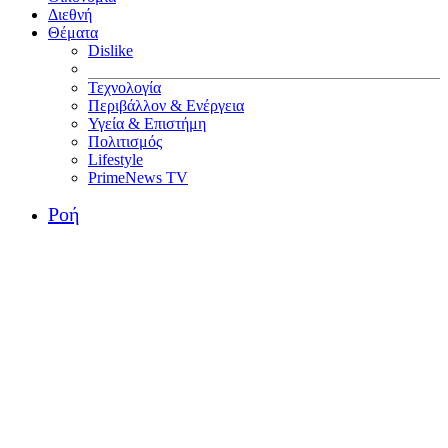
Διεθνή
Θέματα
Dislike
Τεχνολογία
Περιβάλλον & Ενέργεια
Υγεία & Επιστήμη
Πολιτισμός
Lifestyle
PrimeNews TV
Ροή