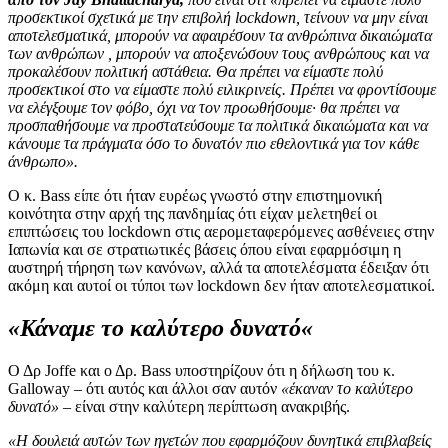
προσεκτικοί σχετικά με την επιβολή lockdown, τείνουν να μην είναι
αποτελεσματικά, μπορούν να αφαιρέσουν τα ανθρώπινα δικαιώματα
των ανθρώπων , μπορούν να αποξενώσουν τους ανθρώπους και να
προκαλέσουν πολιτική αστάθεια. Θα πρέπει να είμαστε πολύ
προσεκτικοί στο να είμαστε πολύ ειλικρινείς. Πρέπει να φροντίσουμε
να ελέγξουμε τον φόβο, όχι να τον προωθήσουμε· θα πρέπει να
προσπαθήσουμε να προστατεύσουμε τα πολιτικά δικαιώματα και να
κάνουμε τα πράγματα όσο το δυνατόν πιο εθελοντικά για τον κάθε
άνθρωπο».
Ο κ. Bass είπε ότι ήταν ευρέως γνωστό στην επιστημονική
κοινότητα στην αρχή της πανδημίας ότι είχαν μελετηθεί οι
επιπτώσεις του lockdown στις αερομεταφερόμενες ασθένειες στην
Ιαπωνία και σε στρατιωτικές βάσεις όπου είναι εφαρμόσιμη η
αυστηρή τήρηση των κανόνων, αλλά τα αποτελέσματα έδειξαν ότι
ακόμη και αυτοί οι τύποι των lockdown δεν ήταν αποτελεσματικοί.
«Κάναμε το καλύτερο δυνατό«
Ο Δρ Joffe και ο Δρ. Bass υποστηρίζουν ότι η δήλωση του κ.
Galloway – ότι αυτός και άλλοι σαν αυτόν
«έκαναν το καλύτερο
δυνατό»
– είναι στην καλύτερη περίπτωση ανακριβής.
«Η δουλειά αυτών των ηγετών που εφαρμόζουν δυνητικά επιβλαβείς