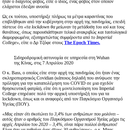
ήταν ο διάχυτος φόβος, είπε ο ίδιος, ένας φόβος στον οποίον
ελάχιστοι έδειξαν ανοσία
Ως εκ τούτου, υποστήριξε πλήρως τα μέτρα καραντίνας που
επιβλήθηκαν από την κυβέρνηση στην αρχή της πανδημίας, επειδή
πίστευε ότι
«τα lockdown θα μείωναν τη μετάδοση του ιού και τους
θανάτους, όπως παρουσιάστηκαν τελικά ανακριβώς και ταυτολογικά
διαμορφωμένα, εξυπηρετώντας συμφέροντα από το Imperial
College»
, είπε ο Δρ Τζόφε στους
The Epoch Times.
Σιδηροδρομική αστυνομία σε υπηρεσία στη Wuhan
της Κίνας, στις 7 Απριλίου 2020
Ο κ. Bass, ο οποίος είπε στην αρχή της πανδημίας ότι ήταν ένας
σκληροπυρηνικός Covidian (κάποιος δηλαδή που ανύψωσε την
πρόληψη για την καταπολέμηση του COVID σε μια σχεδόν
θρησκευτική φατρία), είπε ότι η μοντελοποίηση του Imperial
College επηρέασε πολύ την αρχική υποστήριξή του για τα
lockdown, όπως και οι αναφορές από τον Παγκόσμιο Οργανισμό
Υγείας (ΠΟΥ).
«Μας είπαν ότι σκοτώνει το 3,4% των ανθρώπων που μολύνει –
αυτός ήταν ο αριθμός του Παγκόσμιου Οργανισμού Υγείας μέχρι τις
αρχές Απριλίου του 2020 – 3,4%, είναι πάρα πολλοί άνθρωποι!
Είναι σαν να πεθαίνει ένας στους 30 ανθρώπους»,
ο κ. Μπας.