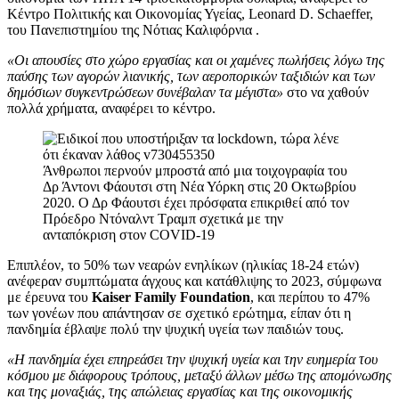
Κέντρο Πολιτικής και Οικονομίας Υγείας, Leonard D. Schaeffer,
του Πανεπιστημίου της Νότιας Καλιφόρνια .
«Οι απουσίες στο χώρο εργασίας και οι χαμένες πωλήσεις λόγω της
παύσης των αγορών λιανικής, των αεροπορικών ταξιδιών και των
δημόσιων συγκεντρώσεων συνέβαλαν τα μέγιστα»
στο να χαθούν
πολλά χρήματα, αναφέρει το κέντρο.
Άνθρωποι περνούν μπροστά από μια τοιχογραφία του
Δρ Άντονι Φάουτσι στη Νέα Υόρκη στις 20 Οκτωβρίου
2020. Ο Δρ Φάουτσι έχει πρόσφατα επικριθεί από τον
Πρόεδρο Ντόναλντ Τραμπ σχετικά με την
ανταπόκριση στον COVID-19
Επιπλέον, το 50% των νεαρών ενηλίκων (ηλικίας 18-24 ετών)
ανέφεραν συμπτώματα άγχους και κατάθλιψης το 2023, σύμφωνα
με έρευνα του
Kaiser Family Foundation
, και περίπου το 47%
των γονέων που απάντησαν σε σχετικό ερώτημα, είπαν ότι η
πανδημία έβλαψε πολύ την ψυχική υγεία των παιδιών τους.
«Η πανδημία έχει επηρεάσει την ψυχική υγεία και την ευημερία του
κόσμου με διάφορους τρόπους, μεταξύ άλλων μέσω της απομόνωσης
και της μοναξιάς, της απώλειας εργασίας και της οικονομικής