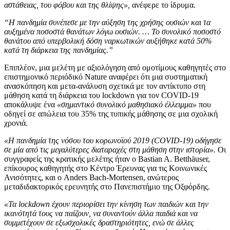
αστάθειας, του φόβου και της θλίψης»,
ανέφερε το ίδρυμα.
“Η πανδημία συνέπεσε με την αύξηση της χρήσης ουσιών και τα
αυξημένα ποσοστά θανάτων λόγω ουσιών. … Το συνολικό ποσοστό
θανάτου από υπερβολική δόση ναρκωτικών αυξήθηκε κατά 50%
κατά τη διάρκεια της πανδημίας.”
Επιπλέον, μια μελέτη με αξιολόγηση από ομοτίμους καθηγητές στο
επιστημονικό περιόδικό Nature αναφέρει ότι μια συστηματική
ανασκόπηση και μετα-ανάλυση σχετικά με τον αντίκτυπο στη
μάθηση κατά τη διάρκεια του lockdown για τον COVID-19
αποκάλυψε ένα
«σημαντικό συνολικό μαθησιακό έλλειμμα»
που
οδηγεί σε απώλεια του 35% της τυπικής μάθησης σε μια σχολική
χρονιά.
«Η πανδημία της νόσου του κορωνοϊού 2019 (COVID-19) οδήγησε
σε μία από τις μεγαλύτερες διαταραχές στη μάθηση στην ιστορία».
Οι
συγγραφείς της κρατικής μελέτης ήταν ο Bastian A. Betthäuser,
επίκουρος καθηγητής στο Κέντρο Έρευνας για τις Κοινωνικές
Ανισότητες, και ο Anders Bach-Mortensen, ανώτερος
μεταδιδακτορικός ερευνητής στο Πανεπιστήμιο της Οξφόρδης.
«Τα lockdown έχουν περιορίσει την κίνηση των παιδιών και την
ικανότητά τους να παίζουν, να συναντούν άλλα παιδιά και να
συμμετέχουν σε εξωσχολικές δραστηριότητες, ενώ σε άλλες