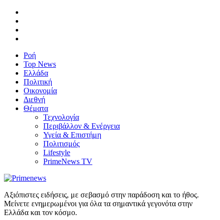
Ροή
Top News
Ελλάδα
Πολιτική
Οικονομία
Διεθνή
Θέματα
Τεχνολογία
Περιβάλλον & Ενέργεια
Υγεία & Επιστήμη
Πολιτισμός
Lifestyle
PrimeNews TV
Αξιόπιστες ειδήσεις, με σεβασμό στην παράδοση και το ήθος.
Μείνετε ενημερωμένοι για όλα τα σημαντικά γεγονότα στην
Ελλάδα και τον κόσμο.