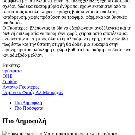
σύμφωνα με τα Ηνωμένα Έθνη. Δεκάδες χιλιάδες έχουν σκοτωθεί,
σχεδόν δώδεκα εκατομμύρια άνθρωποι έχουν εκτοπιστεί από τα
σπίτια τους και ολόκληρες περιοχές βρίσκονται σε απόλυτη
κατάρρευση, χωρίς πρόσβαση σε τρόφιμα, φάρμακα και βασικές
υποδομές.
Ο Γκουτέρες, βλέποντας τη βία να εξαπλώνεται ανεξέλεγκτα και τη
διεθνή διπλωματία να παραμένει χωρίς χειροπιαστό αποτέλεσμα,
εντείνει την πίεση προς όλα τα εμπλεκόμενα μέρη, με την ελπίδα
πως έστω και την ύστατη στιγμή θα δοθεί μια ευκαιρία στην
ειρήνη, προτού ολόκληρη η χώρα βυθιστεί σε ακόμη πιο δυσοίωνο
και αδιέξοδο μέλλον.
Ετικέτες:
πρόσφατα
ΟΗΕ
Σουδάν
Αντόνιο Γκουτέρες
΄Αμπντελ Φατάχ Αλ Μπουρχάν
Πιο Δημοφιλή
Πιο Πρόσφατα
Πιο Δημοφιλή