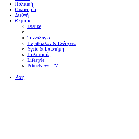
Πολιτική
Οικονομία
Διεθνή
Θέματα
Dislike
Τεχνολογία
Περιβάλλον & Ενέργεια
Υγεία & Επιστήμη
Πολιτισμός
Lifestyle
PrimeNews TV
Ροή