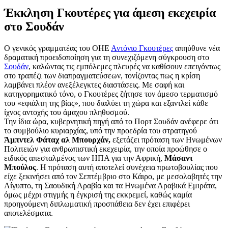
Έκκληση Γκουτέρες για άμεση εκεχειρία
στο Σουδάν
Ο γενικός γραμματέας του ΟΗΕ
Αντόνιο Γκουτέρες
απηύθυνε νέα
δραματική προειδοποίηση για τη συνεχιζόμενη σύγκρουση στο
Σουδάν
, καλώντας τις εμπόλεμες πλευρές να καθίσουν επειγόντως
στο τραπέζι των διαπραγματεύσεων, τονίζοντας πως η κρίση
λαμβάνει πλέον ανεξέλεγκτες διαστάσεις. Με σαφή και
κατηγορηματικό τόνο, ο Γκουτέρες ζήτησε τον άμεσο τερματισμό
του «εφιάλτη της βίας», που διαλύει τη χώρα και εξαντλεί κάθε
ίχνος αντοχής του άμαχου πληθυσμού.
Την ίδια ώρα, κυβερνητική πηγή από το Πορτ Σουδάν ανέφερε ότι
το συμβούλιο κυριαρχίας, υπό την προεδρία του στρατηγού
Άμπντελ Φάταχ αλ Μπουρχάν,
εξετάζει πρόταση των Ηνωμένων
Πολιτειών για ανθρωπιστική εκεχειρία, την οποία προώθησε ο
ειδικός απεσταλμένος των ΗΠΑ για την Αφρική,
Μάσαντ
Μπούλος
. Η πρόταση αυτή αποτελεί συνέχεια πρωτοβουλίας που
είχε ξεκινήσει από τον Σεπτέμβριο στο Κάιρο, με μεσολαβητές την
Αίγυπτο, τη Σαουδική Αραβία και τα Ηνωμένα Αραβικά Εμιράτα,
όμως μέχρι στιγμής η έγκρισή της εκκρεμεί, καθώς καμία
προηγούμενη διπλωματική προσπάθεια δεν έχει επιφέρει
αποτελέσματα.