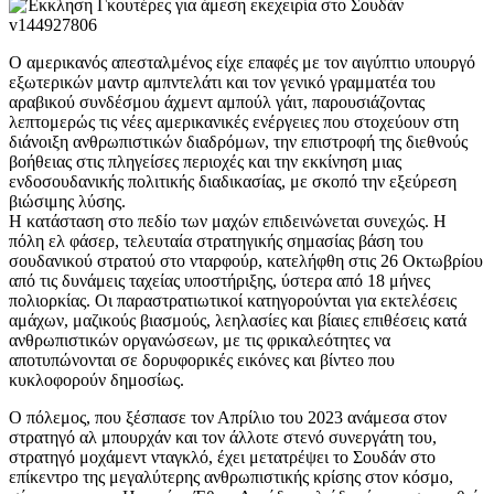
Ο αμερικανός απεσταλμένος είχε επαφές με τον αιγύπτιο υπουργό
εξωτερικών μαντρ αμπντελάτι και τον γενικό γραμματέα του
αραβικού συνδέσμου άχμεντ αμπούλ γάιτ, παρουσιάζοντας
λεπτομερώς τις νέες αμερικανικές ενέργειες που στοχεύουν στη
διάνοιξη ανθρωπιστικών διαδρόμων, την επιστροφή της διεθνούς
βοήθειας στις πληγείσες περιοχές και την εκκίνηση μιας
ενδοσουδανικής πολιτικής διαδικασίας, με σκοπό την εξεύρεση
βιώσιμης λύσης.
Η κατάσταση στο πεδίο των μαχών επιδεινώνεται συνεχώς. Η
πόλη ελ φάσερ, τελευταία στρατηγικής σημασίας βάση του
σουδανικού στρατού στο νταρφούρ, κατελήφθη στις 26 Οκτωβρίου
από τις δυνάμεις ταχείας υποστήριξης, ύστερα από 18 μήνες
πολιορκίας. Οι παραστρατιωτικοί κατηγορούνται για εκτελέσεις
αμάχων, μαζικούς βιασμούς, λεηλασίες και βίαιες επιθέσεις κατά
ανθρωπιστικών οργανώσεων, με τις φρικαλεότητες να
αποτυπώνονται σε δορυφορικές εικόνες και βίντεο που
κυκλοφορούν δημοσίως.
Ο πόλεμος, που ξέσπασε τον Απρίλιο του 2023 ανάμεσα στον
στρατηγό αλ μπουρχάν και τον άλλοτε στενό συνεργάτη του,
στρατηγό μοχάμεντ νταγκλό, έχει μετατρέψει το Σουδάν στο
επίκεντρο της μεγαλύτερης ανθρωπιστικής κρίσης στον κόσμο,