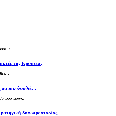
 ακτές της Κροατίας
ός παρακολουθεί…
στρατηγική δασοπροστασίας.