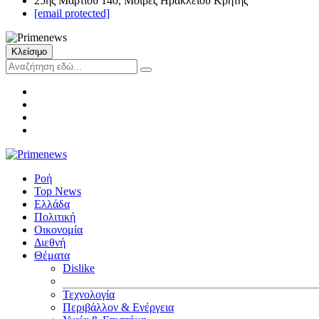
25ης Μαρτίου 140, Μοίρες Ηρακλείου Κρήτης
[email protected]
Κλείσιμο
Ροή
Top News
Ελλάδα
Πολιτική
Οικονομία
Διεθνή
Θέματα
Dislike
Τεχνολογία
Περιβάλλον & Ενέργεια