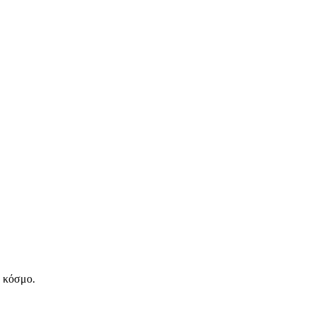
ν κόσμο.