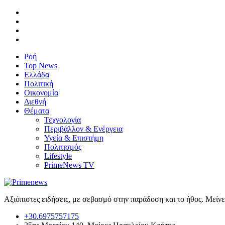
Ροή
Top News
Ελλάδα
Πολιτική
Οικονομία
Διεθνή
Θέματα
Τεχνολογία
Περιβάλλον & Ενέργεια
Υγεία & Επιστήμη
Πολιτισμός
Lifestyle
PrimeNews TV
Αξιόπιστες ειδήσεις, με σεβασμό στην παράδοση και το ήθος. Μείν
+30.6975757175